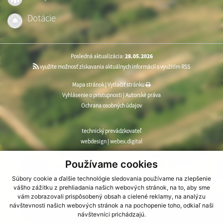
Dotácie
Posledná aktualizácia:
28.05.2026
využite možnosť získavania aktuálnych informácií s využitím RSS
Mapa stránok
|
Vytlačiť stránku
Vyhlásenie o prístupnosti
|
Autorské práva
Ochrana osobných údajov
technický prevádzkovateľ
webdesign
|
webex.digital
CMS systém (redakčný) systém ECHELON 2
,
web portál
,
Používame cookies
webhosting
,
webex.digital
,
domény
,
registrácia domény
,
Súbory cookie a ďalšie technológie sledovania používame na zlepšenie
spoločnosť webex.digital
vášho zážitku z prehliadania našich webových stránok, na to, aby sme
vám zobrazovali prispôsobený obsah a cielené reklamy, na analýzu
návštevnosti našich webových stránok a na pochopenie toho, odkiaľ naši
návštevníci prichádzajú.