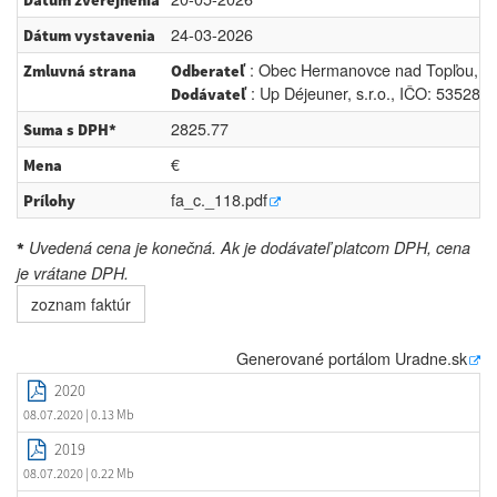
Dátum zverejnenia
24-03-2026
Dátum vystavenia
: Obec Hermanovce nad Topľou, IČ
Zmluvná strana
Odberateľ
: Up Déjeuner, s.r.o., IČO: 53528
Dodávateľ
2825.77
Suma s DPH*
€
Mena
fa_c._118.pdf
Prílohy
Uvedená cena je konečná. Ak je dodávateľ platcom DPH, cena
*
je vrátane DPH.
zoznam faktúr
Generované portálom
Uradne.sk
2020
08.07.2020
| 0.13 Mb
2019
08.07.2020
| 0.22 Mb