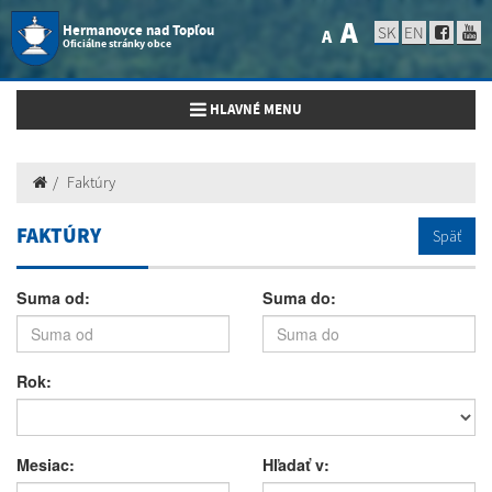
A
Hermanovce nad Topľou
SK
EN
A
Oficiálne stránky obce
Toggle navigation
HLAVNÉ MENU
Faktúry
FAKTÚRY
Späť
Suma od:
Suma do:
Rok:
Mesiac:
Hľadať v: