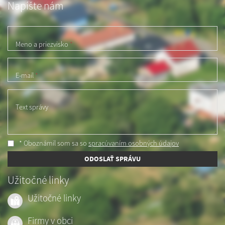
Napíšte nám
Meno a priezvisko
*
E-mail
*
Text správy
* Oboznámil som sa so
spracúvaním osobných údajov
ODOSLAŤ SPRÁVU
Užitočné linky
Užitočné linky
Firmy v obci