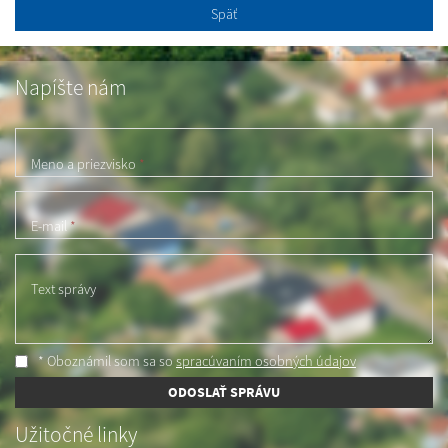
Späť
Napíšte nám
Meno a priezvisko
*
E-mail
*
Text správy
* Oboznámil som sa so
spracúvaním osobných údajov
ODOSLAŤ SPRÁVU
Užitočné linky