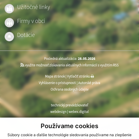
Užitočné linky
Firmy v obci
Dotácie
Posledná aktualizácia:
28.05.2026
využite možnosť získavania aktuálnych informácií s využitím RSS
Mapa stránok
|
Vytlačiť stránku
Vyhlásenie o prístupnosti
|
Autorské práva
Ochrana osobných údajov
technický prevádzkovateľ
webdesign
|
webex.digital
CMS systém (redakčný) systém ECHELON 2
,
web portál
,
Používame cookies
webhosting
,
webex.digital
,
domény
,
registrácia domény
,
Súbory cookie a ďalšie technológie sledovania používame na zlepšenie
spoločnosť webex.digital