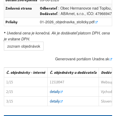
Dátum zverejnenia
: Obec Hermanovce nad Topľou, IČ
Zmluvná strana
Odberateľ
: ABAmet, s.r.o., IČO: 47966947, 
Dodávateľ
01-2026_objednavka_stolicky.pdf
Prílohy
Uvedená cena je konečná. Ak je dodávateľ platcom DPH, cena
*
je vrátane DPH.
zoznam objednávok
Generované portálom
Uradne.sk
Č. objednávky - interné
Č. objednávky u dodávateľa
Dodávat
1/15
11518947
Websuppor
2/15
detaily
Východosl
3/15
detaily
Slovenská