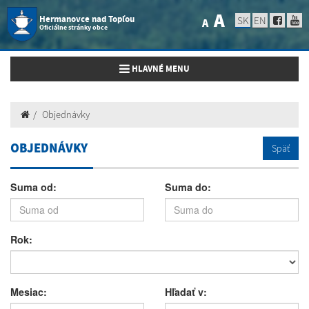
A
Hermanovce nad Topľou
SK
EN
A
Oficiálne stránky obce
Toggle navigation
HLAVNÉ MENU
Objednávky
OBJEDNÁVKY
Späť
Suma od:
Suma do:
Rok:
Mesiac:
Hľadať v: