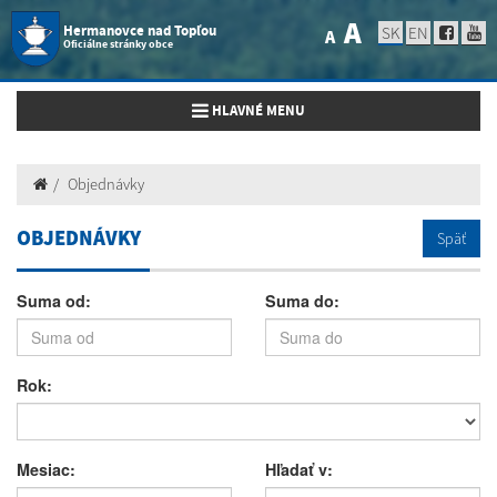
A
Hermanovce nad Topľou
SK
EN
A
Oficiálne stránky obce
Toggle navigation
HLAVNÉ MENU
Objednávky
OBJEDNÁVKY
Späť
Suma od:
Suma do:
Rok:
Mesiac:
Hľadať v: