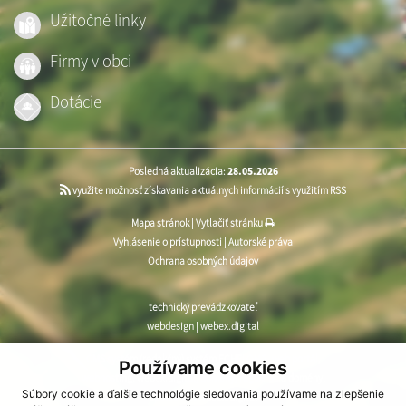
Užitočné linky
Firmy v obci
Dotácie
Posledná aktualizácia:
28.05.2026
využite možnosť získavania aktuálnych informácií s využitím RSS
Mapa stránok
|
Vytlačiť stránku
Vyhlásenie o prístupnosti
|
Autorské práva
Ochrana osobných údajov
technický prevádzkovateľ
webdesign
|
webex.digital
CMS systém (redakčný) systém ECHELON 2
,
web portál
,
Používame cookies
webhosting
,
webex.digital
,
domény
,
registrácia domény
,
Súbory cookie a ďalšie technológie sledovania používame na zlepšenie
spoločnosť webex.digital