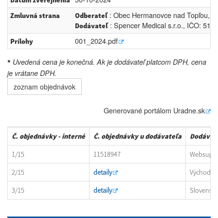
Dátum zverejnenia
: Obec Hermanovce nad Topľou, IČ
Zmluvná strana
Odberateľ
: Spencer Medical s.r.o., IČO: 514
Dodávateľ
001_2024.pdf
Prílohy
Uvedená cena je konečná. Ak je dodávateľ platcom DPH, cena
*
je vrátane DPH.
zoznam objednávok
Generované portálom
Uradne.sk
Č. objednávky - interné
Č. objednávky u dodávateľa
Dodávat
1/15
11518947
Websuppor
2/15
detaily
Východosl
3/15
detaily
Slovenská