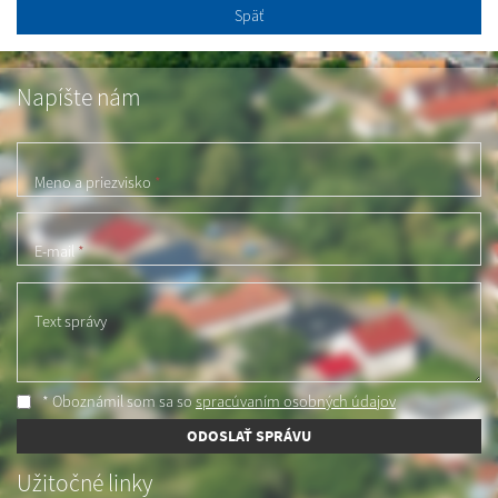
Späť
Napíšte nám
Meno a priezvisko
*
E-mail
*
Text správy
* Oboznámil som sa so
spracúvaním osobných údajov
ODOSLAŤ SPRÁVU
Užitočné linky