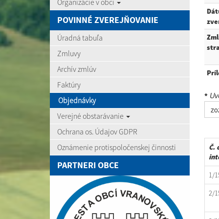
Organizácie v obci
Dá
POVINNÉ ZVEREJŇOVANIE
zve
Úradná tabuľa
Zml
str
Zmluvy
Archív zmlúv
Prí
Faktúry
Uve
*
Objednávky
zo
Verejné obstarávanie
Ochrana os. Údajov GDPR
Oznámenie protispoločenskej činnosti
Č. 
int
PARTNERI OBCE
1/1
2/1