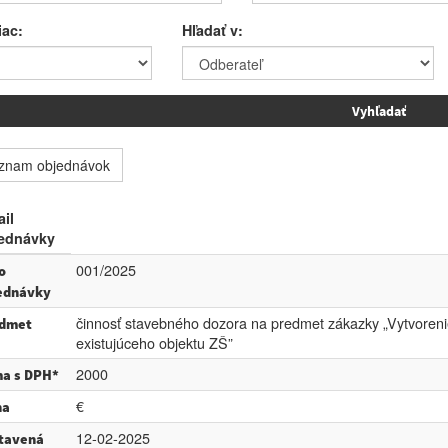
iac:
Hľadať v:
znam objednávok
ail
ednávky
001/2025
o
ednávky
činnosť stavebného dozora na predmet zákazky „Vytvorenie
dmet
existujúceho objektu ZŠ”
2000
a s DPH*
€
na
12-02-2025
tavená