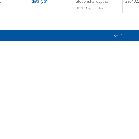
5
detaily
Slovenská legálna
330402
metrológia, n.o.
Späť