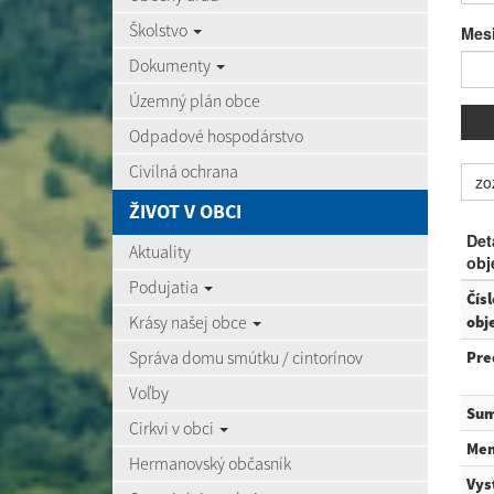
Školstvo
Mes
Dokumenty
Územný plán obce
Odpadové hospodárstvo
Civilná ochrana
zo
ŽIVOT V OBCI
Det
Aktuality
obj
Podujatia
Čísl
Krásy našej obce
obj
Správa domu smútku / cintorínov
Pre
Voľby
Sum
Cirkvi v obci
Me
Hermanovský občasník
Vys