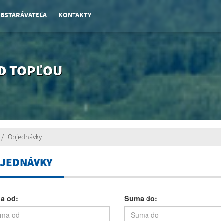
OBSTARÁVATEĽA
KONTAKTY
D TOPĽOU
Objednávky
JEDNÁVKY
a od:
Suma do: