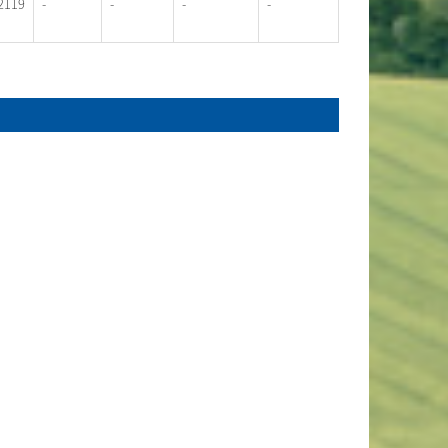
2119
-
-
-
-