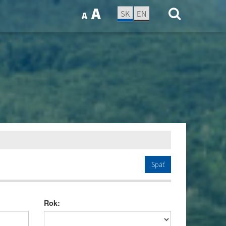
A
SK
EN
A
Späť
Rok: