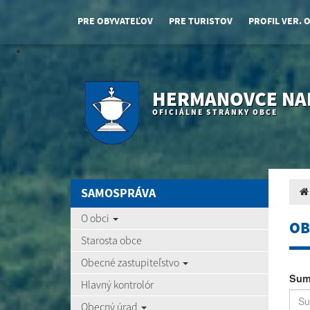
PRE OBYVATEĽOV
PRE TURISTOV
PROFIL VER. 
HERMANOVCE NA
OFICIÁLNE STRÁNKY OBCE
SAMOSPRÁVA
O obci
OB
Starosta obce
Obecné zastupiteľstvo
Sum
Hlavný kontrolór
Obecný úrad