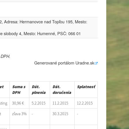
, Adresa: Hermanovce nad Topľou 195, Mesto:
ie slobody 4, Mesto: Humenné, PSČ: 066 01
e DPH.
Generované portálom
Uradne.sk
et
Suma s
Dát.
Dát.
Splatnosť
DPH
plnenia
doručenia
ting
30,96 €
5.2.2015
11.2.2015
12.2.2015
t
zľava 3%
-
30.3.2015
-