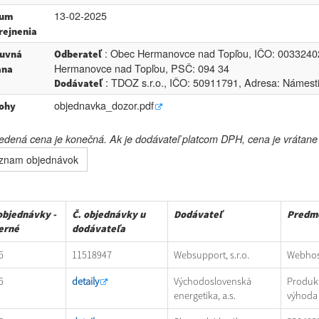
13-02-2025
tum
rejnenia
: Obec Hermanovce nad Topľou, IČO: 00332402
uvná
Odberateľ
Hermanovce nad Topľou, PSČ: 094 34
ana
: TDOZ s.r.o., IČO: 50911791, Adresa: Námest
Dodávateľ
objednavka_dozor.pdf
lohy
dená cena je konečná. Ak je dodávateľ platcom DPH, cena je vrátan
znam objednávok
objednávky -
Č. objednávky u
Dodávateľ
Predm
erné
dodávateľa
5
11518947
Websupport, s.r.o.
Webhos
5
detaily
Východoslovenská
Produk
energetika, a.s.
výhoda