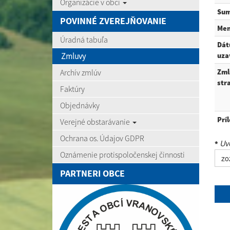
Organizácie v obci
Sum
POVINNÉ ZVEREJŇOVANIE
Me
Úradná tabuľa
Dá
Zmluvy
uza
Archív zmlúv
Zml
str
Faktúry
Objednávky
Prí
Verejné obstarávanie
Ochrana os. Údajov GDPR
Uve
*
Oznámenie protispoločenskej činnosti
zo
PARTNERI OBCE