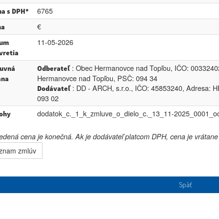
6765
a s DPH*
€
na
11-05-2026
tum
vretia
: Obec Hermanovce nad Topľou, IČO: 00332402
uvná
Odberateľ
Hermanovce nad Topľou, PSČ: 094 34
ana
: DD - ARCH, s.r.o., IČO: 45853240, Adres
Dodávateľ
093 02
dodatok_c._1_k_zmluve_o_dielo_c._13_11-2025_0001_oc
lohy
dená cena je konečná. Ak je dodávateľ platcom DPH, cena je vrátan
znam zmlúv
Späť