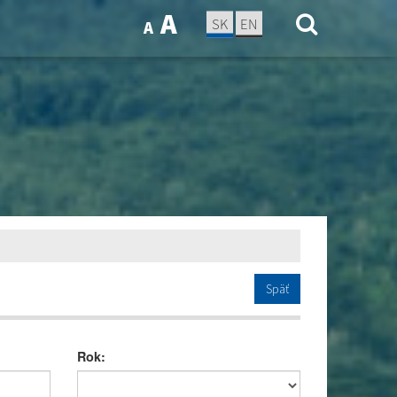
A
SK
EN
A
Späť
Rok: