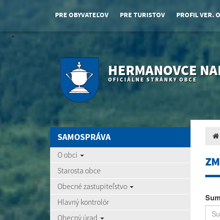
PRE OBYVATEĽOV
PRE TURISTOV
PROFIL VER. 
HERMANOVCE NA
OFICIÁLNE STRÁNKY OBCE
SAMOSPRÁVA
O obci
ZM
Starosta obce
Obecné zastupiteľstvo
Sum
Hlavný kontrolór
Obecný úrad