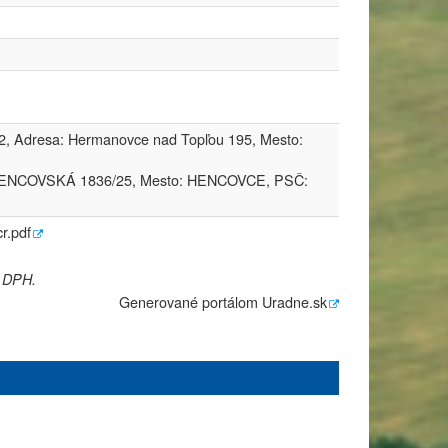
, Adresa: Hermanovce nad Topľou 195, Mesto:
a: HENCOVSKÁ 1836/25, Mesto: HENCOVCE, PSČ:
r.pdf
e DPH.
Generované portálom
Uradne.sk