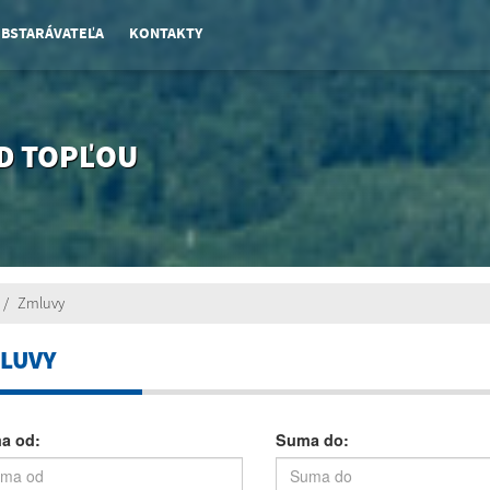
OBSTARÁVATEĽA
KONTAKTY
D TOPĽOU
Zmluvy
LUVY
a od:
Suma do: