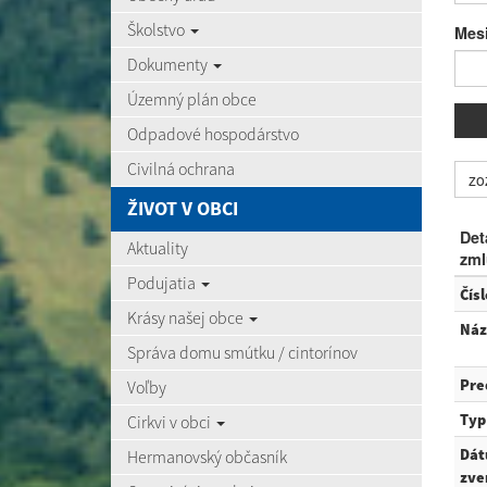
Školstvo
Mes
Dokumenty
Územný plán obce
Odpadové hospodárstvo
Civilná ochrana
zo
ŽIVOT V OBCI
Det
Aktuality
zml
Podujatia
Čís
Krásy našej obce
Náz
Správa domu smútku / cintorínov
Pre
Voľby
Typ
Cirkvi v obci
Dá
Hermanovský občasník
zve