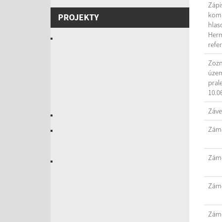
Zápi
komi
PROJEKTY
hlas
Herm
refe
Zozn
územ
pral
10.0
Záve
Záme
Záme
Záme
Záme