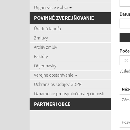
Organizácie v obci
Dátu
POVINNÉ ZVEREJŇOVANIE
Úradná tabuľa
Zmluvy
Archív zmlúv
Počet
Faktúry
Objednávky
Výsle
Verejné obstarávanie
Ochrana os. Údajov GDPR
Náz
Oznámenie protispoločenskej činnosti
Záme
PARTNERI OBCE
Poz