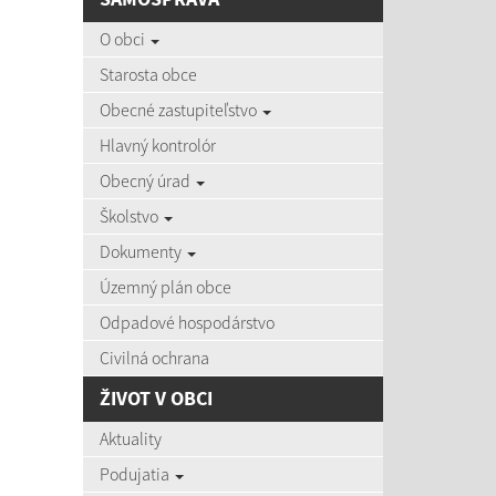
AKTU
O obci
Starosta obce
Obecné zastupiteľstvo
Hlavný kontrolór
06.08
Obecný úrad
Čas zvýš
Školstvo
Dokumenty
Územný plán obce
03.08
Zájazd d
Odpadové hospodárstvo
Civilná ochrana
ŽIVOT V OBCI
27.07
Aktuality
Aktuálne
Podujatia