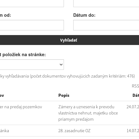
m od:
Dátum do:
 položiek na stránke:
dky vyhľadávania (počet dokumentov vyhovujúcich zadaným kritériám: 476)
RS
ov
Popis
Dá
r na predaj pozemkov
Zámery a uznesenia k prevodu
24.07.
vlastníctva nehnut. majetku obce
priamym predajom
vánka
28. zasadnutie OZ
14.07.