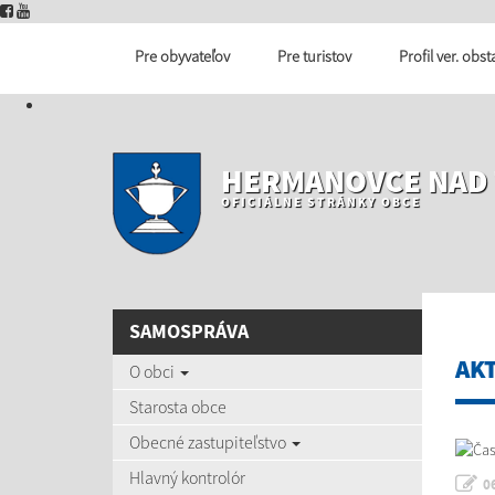
Pre obyvateľov
Pre turistov
Profil ver. obs
HERMANOVCE NAD
OFICIÁLNE STRÁNKY OBCE
SAMOSPRÁVA
AK
O obci
Starosta obce
Obecné zastupiteľstvo
Hlavný kontrolór
0