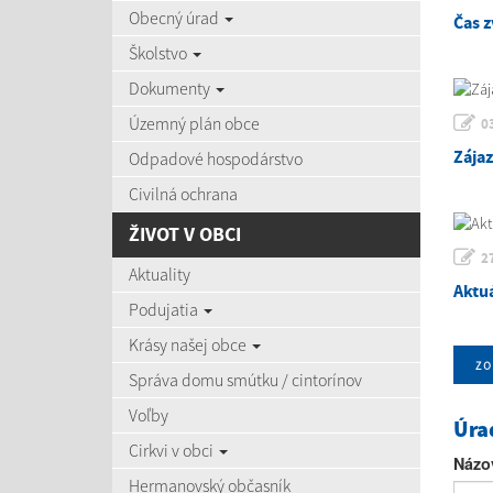
Obecný úrad
Čas z
Školstvo
Dokumenty
Územný plán obce
0
Zája
Odpadové hospodárstvo
Civilná ochrana
ŽIVOT V OBCI
2
Aktuality
Aktu
Podujatia
Krásy našej obce
zo
Správa domu smútku / cintorínov
Voľby
Úra
Cirkvi v obci
Názo
Hermanovský občasník