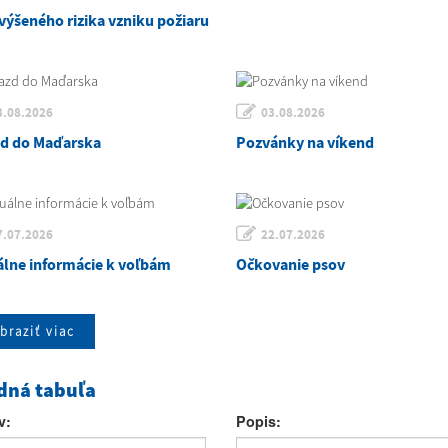
výšeného rizika vzniku požiaru
3.08.2026
03.08.2026
zd do Maďarska
Pozvánky na víkend
7.07.2026
22.07.2026
álne informácie k voľbám
Očkovanie psov
braziť viac
dná tabuľa
v:
Popis: