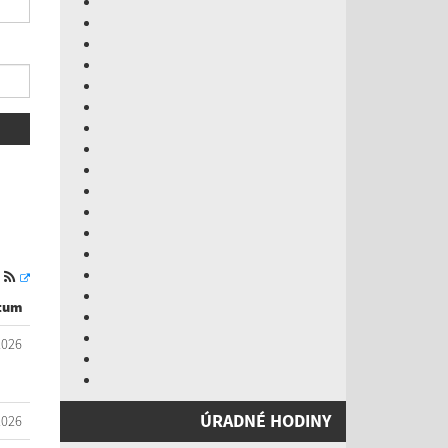
S
tum
2026
ÚRADNÉ HODINY
2026