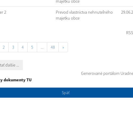
majetku obce
r 2
Prevod vlastníctva nehnuteľného
29.06.
majetku obce
RS
2
3
4
5
...
48
»
tať ďalšie ...
Generované portálom
Uradne
ky dokumenty TU
Späť