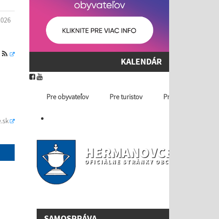
2026
S
KALENDÁR
Pre obyvateľov
Pre turistov
Profil ver. obstaráv
.sk
HERMANOVCE NAD T
OFICIÁLNE STRÁNKY OBCE
SAMOSPRÁVA