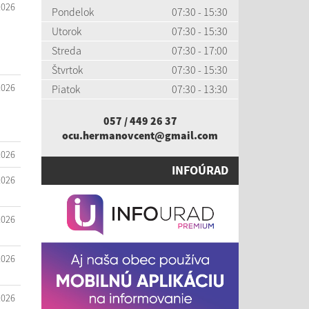
2026
Pondelok
07:30 - 15:30
Utorok
07:30 - 15:30
Streda
07:30 - 17:00
Štvrtok
07:30 - 15:30
2026
Piatok
07:30 - 13:30
057 / 449 26 37
ocu.hermanovcent@gmail.com
2026
INFOÚRAD
2026
2026
2026
2026