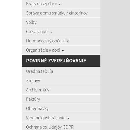
Krásy našej obce
zobra
Správa domu smútku / cintorínov
Voľby
Úradná
Cirkvi v obci
Názov:
Hermanovský občasník
Organizácie v obci
Dátum o
POVINNÉ ZVEREJŇOVANIE
Úradná tabuľa
Zmluvy
Archív zmlúv
Počet po
Faktúry
Objednávky
Výsledky 
Verejné obstarávanie
Ochrana os. Údajov GDPR