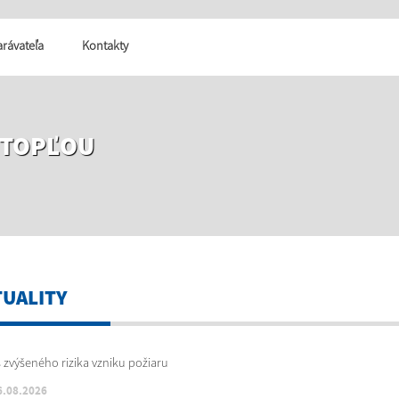
tarávateľa
Kontakty
 TOPĽOU
TUALITY
6.08.2026