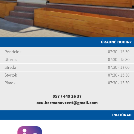
ÚRADNÉ HODINY
Pondelok
07:30 - 15:30
Utorok
07:30 - 15:30
Streda
07:30 - 17:00
Štvrtok
07:30 - 15:30
Piatok
07:30 - 13:30
057 / 449 26 37
ocu.hermanovcent@gmail.com
INFOÚRAD