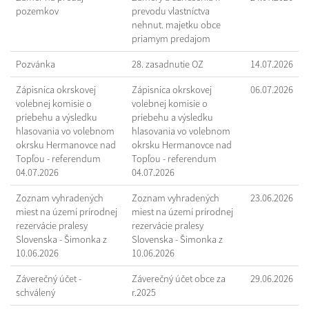
pozemkov
prevodu vlastníctva
nehnut. majetku obce
priamym predajom
Pozvánka
28. zasadnutie OZ
14.07.2026
Zápisnica okrskovej
Zápisnica okrskovej
06.07.2026
volebnej komisie o
volebnej komisie o
priebehu a výsledku
priebehu a výsledku
hlasovania vo volebnom
hlasovania vo volebnom
okrsku Hermanovce nad
okrsku Hermanovce nad
Topľou - referendum
Topľou - referendum
04.07.2026
04.07.2026
Zoznam vyhradených
Zoznam vyhradených
23.06.2026
miest na území prírodnej
miest na území prírodnej
rezervácie pralesy
rezervácie pralesy
Slovenska - Šimonka z
Slovenska - Šimonka z
10.06.2026
10.06.2026
Záverečný účet -
Záverečný účet obce za
29.06.2026
schválený
r.2025