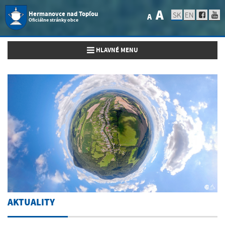
A
Hermanovce nad Topľou
SK
EN
A
Oficiálne stránky obce
Toggle navigation
HLAVNÉ MENU
AKTUALITY