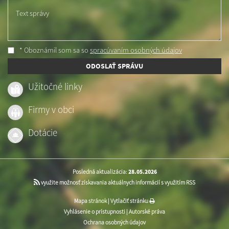
Text správy
* Oboznámil som sa so
spracúvaním osobných údajov
ODOSLAŤ SPRÁVU
Užitočné linky
Firmy v obci
Dotácie
Posledná aktualizácia:
28.05.2026
využite možnosť získavania aktuálnych informácií s využitím RSS
Mapa stránok
|
Vytlačiť stránku
Vyhlásenie o prístupnosti
|
Autorské práva
Ochrana osobných údajov