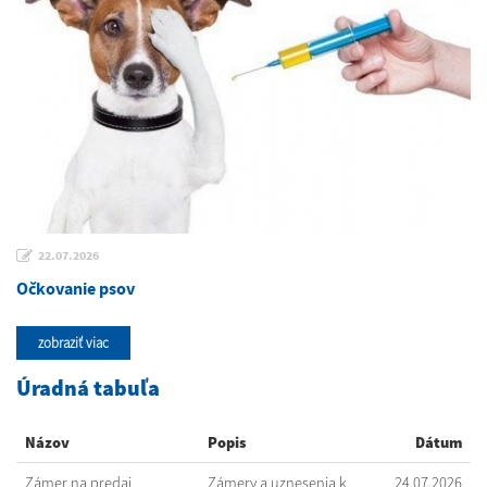
22.07.2026
Očkovanie psov
zobraziť viac
Úradná tabuľa
Názov
Popis
Dátum
Zámer na predaj
Zámery a uznesenia k
24.07.2026