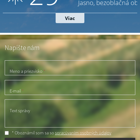
Napíšte nám
Meno a priezvisko
*
E-mail
*
Text správy
* Oboznámil som sa so
spracúvaním osobných údajov