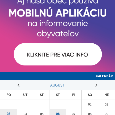
KALENDÁR
AUGUST
PO
UT
ST
ŠT
PI
SO
NE
01
02
03
04
05
06
07
08
09