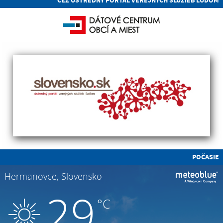
CEZ ÚSTREDNÝ PORTÁL VEREJNÝCH SLUŽIEB ĽUĎOM
POČASIE