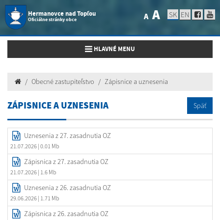
A
Hermanovce nad Topľou
SK
EN
A
Oficiálne stránky obce
Toggle navigation
HLAVNÉ MENU
Obecné zastupiteľstvo
Zápisnice a uznesenia
ZÁPISNICE A UZNESENIA
Späť
Uznesenia z 27. zasadnutia OZ
21.07.2026
| 0.01 Mb
Zápisnica z 27. zasadnutia OZ
21.07.2026
| 1.6 Mb
Uznesenia z 26. zasadnutia OZ
29.06.2026
| 1.71 Mb
Zápisnica z 26. zasadnutia OZ