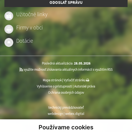
ODOSLAŤ SPRÁVU
Užitočné linky
Firmy v obci
Dotácie
Posledná aktualizácia:
28.05.2026
využite možnosť získavania aktuálnych informácií s využitím RSS
Mapa stránok
|
Vytlačiť stránku
Vyhlásenie o prístupnosti
|
Autorské práva
Ochrana osobných údajov
technický prevádzkovateľ
webdesign
|
webex.digital
CMS systém (redakčný) systém ECHELON 2
,
web portál
,
Používame cookies
webhosting
,
webex.digital
,
domény
,
registrácia domény
,