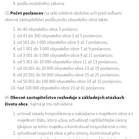
podľa osobitného zákona.
(3)
Počet poslancov
na celé volebné obdobie určí pred voľbami
obecné zastupiteľstvo podľa počtu obyvateľov obce takto:
do 40 obyvateľov obce 3 poslanci,
od 41 do 500 obyvateľov obce 3 až 5 poslancov,
od 501 do 1 000 obyvateľov obce 5 až 7 poslancov,
od 1 001 do 3 000 obyvateľov obce 7 až 9 poslancov,
od 3 001 do 5 000 obyvateľov obce 9 až 11 poslancov,
od 5 001 do 10 000 obyvateľov obce 11 až 13 poslancov,
od 10 001 do 20 000 obyvateľov obce 13 až 19 poslancov,
od 20 001 do 50 000 obyvateľov obce 15 až 25 poslancov,
od 50 001 do 100 000 obyvateľov obce 19 až 31 poslancov,
nad 100 000 obyvateľov obce 23 až 41 poslancov.
(4)
Obecné zastupiteľstvo rozhoduje o základných otázkach
života obce
, najmä je mu vyhradené
určovať zásady hospodárenia a nakladania s majetkom obce a s
majetkom štátu, ktorý užíva, schvaľovať najdôležitejšie úkony
týkajúce sa tohto majetku a kontrolovať hospodárenie s ním,
schvaľovať rozpočet obce a jeho zmeny, kontrolovať jeho