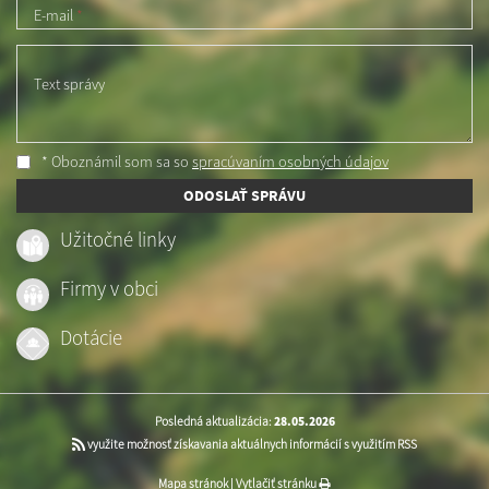
E-mail
*
Text správy
* Oboznámil som sa so
spracúvaním osobných údajov
ODOSLAŤ SPRÁVU
Užitočné linky
Firmy v obci
Dotácie
Posledná aktualizácia:
28.05.2026
využite možnosť získavania aktuálnych informácií s využitím RSS
Mapa stránok
|
Vytlačiť stránku