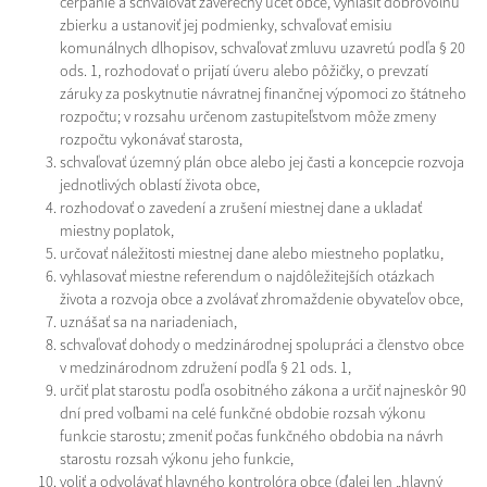
čerpanie a schvaľovať záverečný účet obce, vyhlásiť dobrovoľnú
zbierku a ustanoviť jej podmienky, schvaľovať emisiu
komunálnych dlhopisov, schvaľovať zmluvu uzavretú podľa § 20
ods. 1, rozhodovať o prijatí úveru alebo pôžičky, o prevzatí
záruky za poskytnutie návratnej finančnej výpomoci zo štátneho
rozpočtu; v rozsahu určenom zastupiteľstvom môže zmeny
rozpočtu vykonávať starosta,
schvaľovať územný plán obce alebo jej časti a koncepcie rozvoja
jednotlivých oblastí života obce,
rozhodovať o zavedení a zrušení miestnej dane a ukladať
miestny poplatok,
určovať náležitosti miestnej dane alebo miestneho poplatku,
vyhlasovať miestne referendum o najdôležitejších otázkach
života a rozvoja obce a zvolávať zhromaždenie obyvateľov obce,
uznášať sa na nariadeniach,
schvaľovať dohody o medzinárodnej spolupráci a členstvo obce
v medzinárodnom združení podľa § 21 ods. 1,
určiť plat starostu podľa osobitného zákona a určiť najneskôr 90
dní pred voľbami na celé funkčné obdobie rozsah výkonu
funkcie starostu; zmeniť počas funkčného obdobia na návrh
starostu rozsah výkonu jeho funkcie,
voliť a odvolávať hlavného kontrolóra obce (ďalej len „hlavný