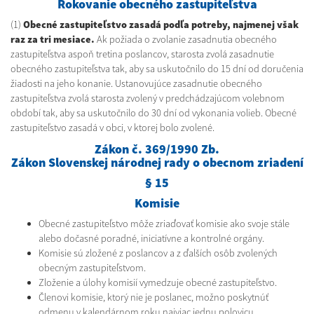
Rokovanie obecného zastupiteľstva
(1)
Obecné zastupiteľstvo zasadá podľa potreby, najmenej však
raz za tri mesiace.
Ak požiada o zvolanie zasadnutia obecného
zastupiteľstva aspoň tretina poslancov, starosta zvolá zasadnutie
obecného zastupiteľstva tak, aby sa uskutočnilo do 15 dní od doručenia
žiadosti na jeho konanie. Ustanovujúce zasadnutie obecného
zastupiteľstva zvolá starosta zvolený v predchádzajúcom volebnom
období tak, aby sa uskutočnilo do 30 dní od vykonania volieb. Obecné
zastupiteľstvo zasadá v obci, v ktorej bolo zvolené.
Zákon č. 369/1990 Zb.
Zákon Slovenskej národnej rady o obecnom zriadení
§ 15
Komisie
Obecné zastupiteľstvo môže zriaďovať komisie ako svoje stále
alebo dočasné poradné, iniciatívne a kontrolné orgány.
Komisie sú zložené z poslancov a z ďalších osôb zvolených
obecným zastupiteľstvom.
Zloženie a úlohy komisií vymedzuje obecné zastupiteľstvo.
Členovi komisie, ktorý nie je poslanec, možno poskytnúť
odmenu v kalendárnom roku najviac jednu polovicu