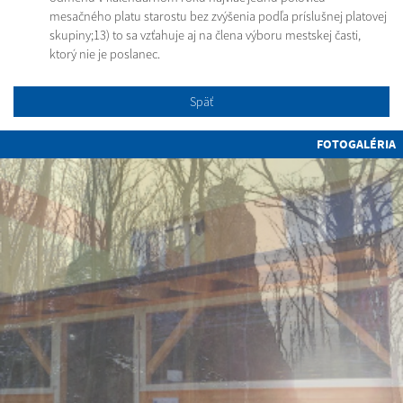
mesačného platu starostu bez zvýšenia podľa príslušnej platovej
skupiny;13) to sa vzťahuje aj na člena výboru mestskej časti,
ktorý nie je poslanec.
Späť
FOTOGALÉRIA