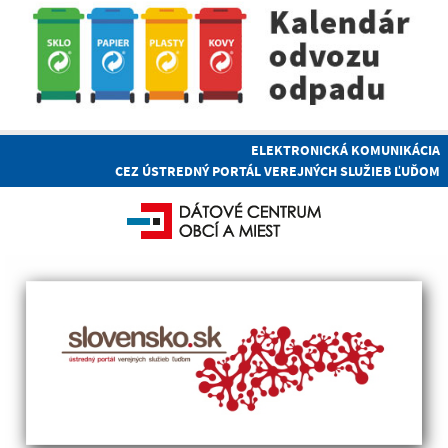
ELEKTRONICKÁ KOMUNIKÁCIA
CEZ ÚSTREDNÝ PORTÁL VEREJNÝCH SLUŽIEB ĽUĎOM