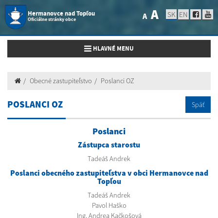
A
Hermanovce nad Topľou
SK
EN
A
Oficiálne stránky obce
Toggle navigation
HLAVNÉ MENU
Obecné zastupiteľstvo
Poslanci OZ
POSLANCI OZ
Späť
Poslanci
Zástupca starostu
Tadeáš Andrek
Poslanci obecného zastupiteľstva v obci Hermanovce nad
Topľou
Tadeáš Andrek
Pavol Haško
Ing. Andrea Kačkošová