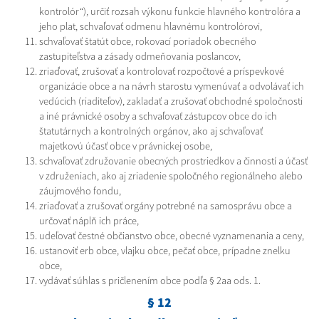
kontrolór“), určiť rozsah výkonu funkcie hlavného kontrolóra a
jeho plat, schvaľovať odmenu hlavnému kontrolórovi,
schvaľovať štatút obce, rokovací poriadok obecného
zastupiteľstva a zásady odmeňovania poslancov,
zriaďovať, zrušovať a kontrolovať rozpočtové a príspevkové
organizácie obce a na návrh starostu vymenúvať a odvolávať ich
vedúcich (riaditeľov), zakladať a zrušovať obchodné spoločnosti
a iné právnické osoby a schvaľovať zástupcov obce do ich
štatutárnych a kontrolných orgánov, ako aj schvaľovať
majetkovú účasť obce v právnickej osobe,
schvaľovať združovanie obecných prostriedkov a činností a účasť
v združeniach, ako aj zriadenie spoločného regionálneho alebo
záujmového fondu,
zriaďovať a zrušovať orgány potrebné na samosprávu obce a
určovať náplň ich práce,
udeľovať čestné občianstvo obce, obecné vyznamenania a ceny,
ustanoviť erb obce, vlajku obce, pečať obce, prípadne znelku
obce,
vydávať súhlas s pričlenením obce podľa § 2aa ods. 1.
§ 12