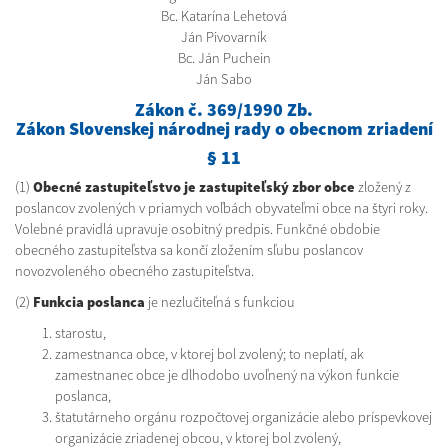
Bc. Katarína Lehetová
Ján Pivovarník
Bc. Ján Puchein
Ján Sabo
Zákon č. 369/1990 Zb.
Zákon Slovenskej národnej rady o obecnom zriadení
§ 11
(1)
Obecné zastupiteľstvo je zastupiteľský zbor obce
zložený z
poslancov zvolených v priamych voľbách obyvateľmi obce na štyri roky.
Volebné pravidlá upravuje osobitný predpis. Funkčné obdobie
obecného zastupiteľstva sa končí zložením sľubu poslancov
novozvoleného obecného zastupiteľstva.
(2)
Funkcia poslanca
je nezlučiteľná s funkciou
starostu,
zamestnanca obce, v ktorej bol zvolený; to neplatí, ak
zamestnanec obce je dlhodobo uvoľnený na výkon funkcie
poslanca,
štatutárneho orgánu rozpočtovej organizácie alebo príspevkovej
organizácie zriadenej obcou, v ktorej bol zvolený,