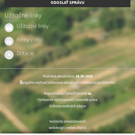
ODOSLAŤ SPRÁVU
Užitočné linky
Užitočné linky
Firmy v obci
Dotácie
Posledná aktualizácia:
28.05.2026
využite možnosť získavania aktuálnych informácií s využitím RSS
Mapa stránok
|
Vytlačiť stránku
Vyhlásenie o prístupnosti
|
Autorské práva
Ochrana osobných údajov
technický prevádzkovateľ
webdesign
|
webex.digital