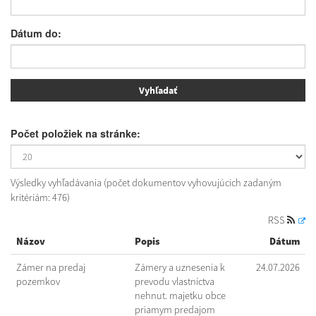
Dátum do:
Počet položiek na stránke:
Výsledky vyhľadávania (počet dokumentov vyhovujúcich zadaným
kritériám: 476)
RSS
Názov
Popis
Dátum
Zámer na predaj
Zámery a uznesenia k
24.07.2026
pozemkov
prevodu vlastníctva
nehnut. majetku obce
priamym predajom