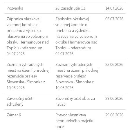
Pozvánka
28. zasadnutie OZ
14.07.2026
Zápisnica okrskovej
Zápisnica okrskovej
06.07.2026
volebnej komisie o
volebnej komisie o
priebehu a výsledku
priebehu a výsledku
hlasovania vo volebnom
hlasovania vo volebnom
okrsku Hermanovce nad
okrsku Hermanovce nad
Topľou - referendum
Topľou - referendum
04.07.2026
04.07.2026
Zoznam vyhradených
Zoznam vyhradených
23.06.2026
miest na území prírodnej
miest na území prírodnej
rezervácie pralesy
rezervácie pralesy
Slovenska - Šimonka z
Slovenska - Šimonka z
10.06.2026
10.06.2026
Záverečný účet -
Záverečný účet obce za
29.06.2026
schválený
r.2025
Zámer 6
Prevod vlastníctva
29.06.2026
nehnuteľného majetku
obce