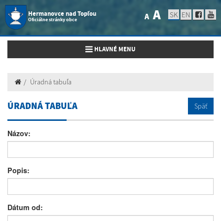
A
Hermanovce nad Topľou
SK
EN
A
Oficiálne stránky obce
Toggle navigation
HLAVNÉ MENU
Úradná tabuľa
ÚRADNÁ TABUĽA
Späť
Názov:
Popis:
Dátum od: