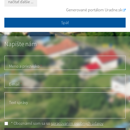
načítať ďalšie ...
Generované portálom
Uradne.sk
Späť
Napíšte nám
Meno a priezvisko
*
E-mail
*
Text správy
* Oboznámil som sa so
spracúvaním osobných údajov