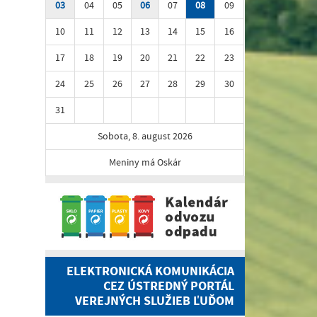
03
04
05
06
07
08
09
10
11
12
13
14
15
16
17
18
19
20
21
22
23
24
25
26
27
28
29
30
31
Sobota, 8. august 2026
Meniny má Oskár
ELEKTRONICKÁ KOMUNIKÁCIA
CEZ ÚSTREDNÝ PORTÁL
VEREJNÝCH SLUŽIEB ĽUĎOM