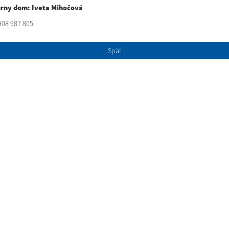
úrny dom: Iveta Mihočová
0908 987 805
Späť