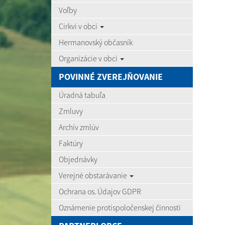
Voľby
Cirkvi v obci
Hermanovský občasník
Organizácie v obci
POVINNÉ ZVEREJŇOVANIE
Úradná tabuľa
Zmluvy
Archív zmlúv
Faktúry
Objednávky
Verejné obstarávanie
Ochrana os. Údajov GDPR
Oznámenie protispoločenskej činnosti