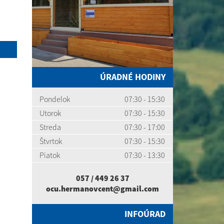
ÚRADNÉ HODINY
Pondelok
07:30 - 15:30
Utorok
07:30 - 15:30
Streda
07:30 - 17:00
Štvrtok
07:30 - 15:30
Piatok
07:30 - 13:30
057 / 449 26 37
ocu.hermanovcent@gmail.com
INFOÚRAD