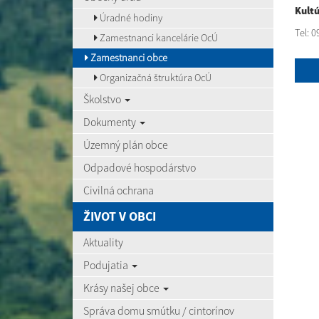
Kult
Úradné hodiny
Tel: 
Zamestnanci kancelárie OcÚ
Zamestnanci obce
Organizačná štruktúra OcÚ
Školstvo
Dokumenty
Územný plán obce
Odpadové hospodárstvo
Civilná ochrana
ŽIVOT V OBCI
Aktuality
Podujatia
Krásy našej obce
Správa domu smútku / cintorínov