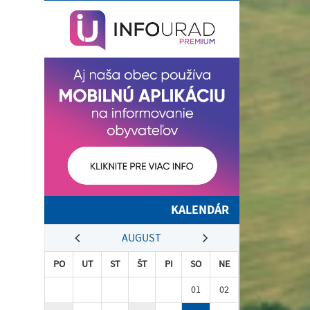
KALENDÁR
AUGUST
PO
UT
ST
ŠT
PI
SO
NE
01
02