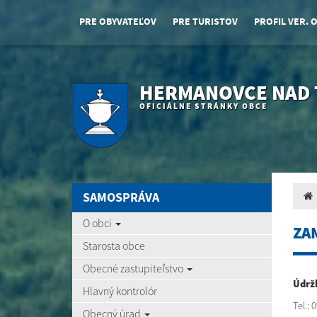
PRE OBYVATEĽOV
PRE TURISTOV
PROFIL VER. 
HERMANOVCE NAD
OFICIÁLNE STRÁNKY OBCE
SAMOSPRÁVA
O obci
ZA
Starosta obce
Obecné zastupiteľstvo
Údržb
Hlavný kontrolór
Tel.: 
Obecný úrad