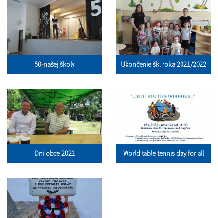
50-našej školy
Ukončenie šk. roka 2021/2022
Dni obce 2022
World table tennis day for all