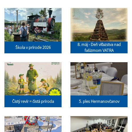
8. máj - Deň víťazstva nad
Škola v prírode 2026
fašizmom VATRA
Čistý revír = čistá príroda
5. ples Hermanovčanov