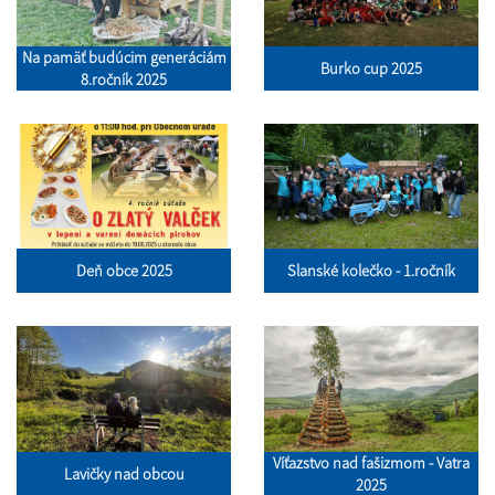
Na pamäť budúcim generáciám
Burko cup 2025
8.ročník 2025
Deň obce 2025
Slanské kolečko - 1.ročník
Víťazstvo nad fašizmom - Vatra
Lavičky nad obcou
2025