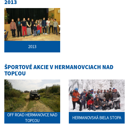
2013
2013
ŠPORTOVÉ AKCIE V HERMANOVCIACH NAD
TOPĽOU
OFF ROAD HERMANOVCE NAD
HERMANOVSKÁ BIELA STOPA
TOPĽOU