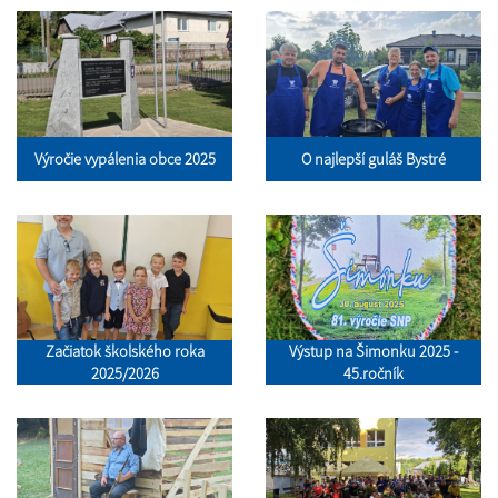
Výročie vypálenia obce 2025
O najlepší guláš Bystré
Začiatok školského roka
Výstup na Šimonku 2025 -
2025/2026
45.ročník