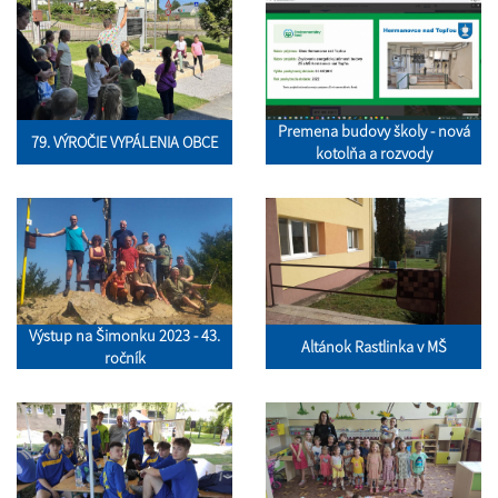
Premena budovy školy - nová
79. VÝROČIE VYPÁLENIA OBCE
kotolňa a rozvody
Výstup na Šimonku 2023 - 43.
Altánok Rastlinka v MŠ
ročník