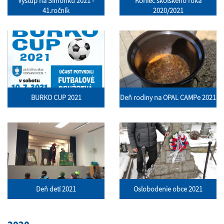
Výstup na Šimonku 2021 -
Koniec školského roka
41.ročník
2020/2021
BURKO CUP 2021
Deň rodiny na OPAL CAMPe 2021
Deň detí 2021
Oslobodenie obce 2021