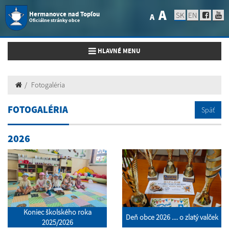
A
Hermanovce nad Topľou
SK
EN
A
Oficiálne stránky obce
Toggle navigation
HLAVNÉ MENU
Fotogaléria
FOTOGALÉRIA
Späť
2026
Koniec školského roka
Deň obce 2026 .... o zlatý valček
2025/2026