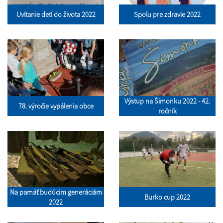
Uvítanie detí do života 2022
Spolu pre zdravie 2022
Výstup na Šimonku 2022 - 42.
78. výročie vypálenia obce
ročník
Na pamäť budúcim generáciám
Burko cup 2022
2022