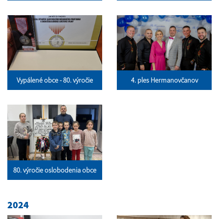
Vypálené obce - 80. výročie
4. ples Hermanovčanov
80. výročie oslobodenia obce
2024