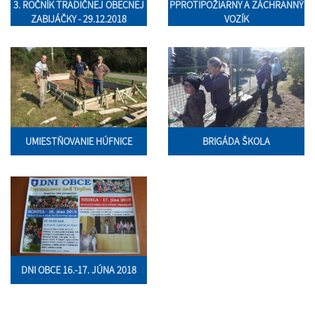
3. ROČNÍK TRADIČNEJ OBECNEJ
PPROTIPOŽIARNY A ZÁCHRANNÝ
ZABIJÁČKY - 29.12.2018
VOZÍK
UMIESTŇOVANIE HÚFNICE
BRIGÁDA ŠKOLA
DNI OBCE 16.-17. JÚNA 2018