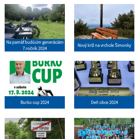
Na pamäť budúcim generáciám
Nový kríž na vrchole Šimonky
7.ročník 2024
Burko cup 2024
Deň obce 2024