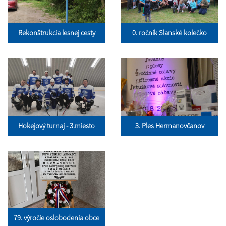
Rekonštrukcia lesnej cesty
0. ročník Slanské kolečko
Hokejový turnaj - 3.miesto
3. Ples Hermanovčanov
79. výročie oslobodenia obce