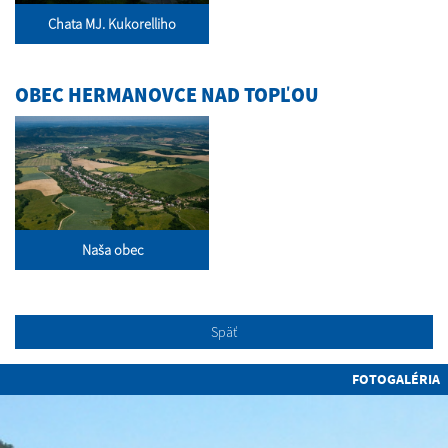
Chata MJ. Kukorelliho
OBEC HERMANOVCE NAD TOPĽOU
Naša obec
Späť
FOTOGALÉRIA