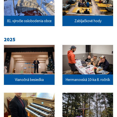
81. výročie oslobodenia obce
Zabíjačkové hody
2025
Vianočná besiedka
Hermanovská 10-ka 8. ročník