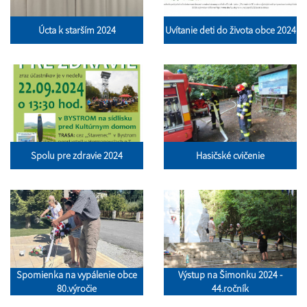
Úcta k starším 2024
Uvítanie deti do života obce 2024
Spolu pre zdravie 2024
Hasičské cvičenie
Spomienka na vypálenie obce
Výstup na Šimonku 2024 -
80.výročie
44.ročník