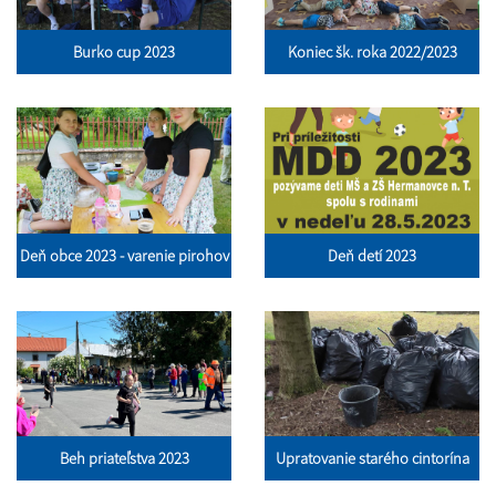
Burko cup 2023
Koniec šk. roka 2022/2023
Deň obce 2023 - varenie pirohov
Deň detí 2023
Beh priateľstva 2023
Upratovanie starého cintorína