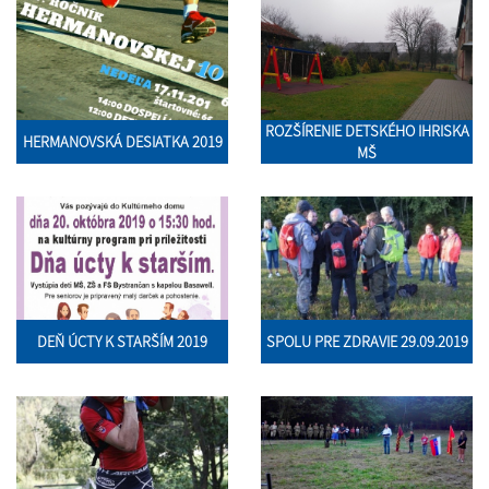
ROZŠÍRENIE DETSKÉHO IHRISKA
HERMANOVSKÁ DESIATKA 2019
MŠ
DEŇ ÚCTY K STARŠÍM 2019
SPOLU PRE ZDRAVIE 29.09.2019