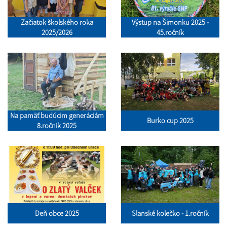
Začiatok školského roka
Výstup na Šimonku 2025 -
2025/2026
45.ročník
Na pamäť budúcim generáciám
Burko cup 2025
8.ročník 2025
Deň obce 2025
Slanské kolečko - 1.ročník