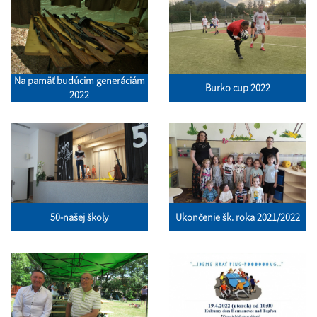
Na pamäť budúcim generáciám
Burko cup 2022
2022
50-našej školy
Ukončenie šk. roka 2021/2022