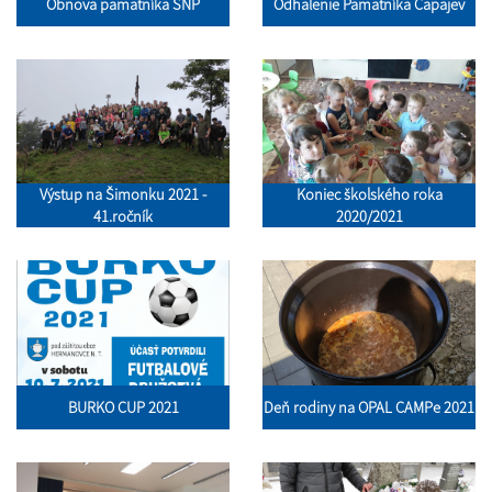
Obnova pamätníka SNP
Odhalenie Pamätníka Čapajev
Výstup na Šimonku 2021 -
Koniec školského roka
41.ročník
2020/2021
BURKO CUP 2021
Deň rodiny na OPAL CAMPe 2021