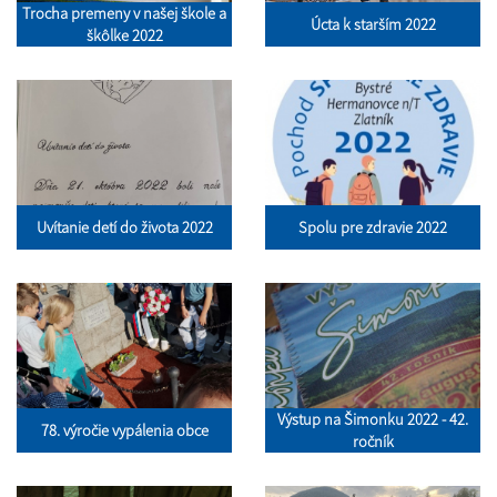
Trocha premeny v našej škole a
Úcta k starším 2022
škôlke 2022
Uvítanie detí do života 2022
Spolu pre zdravie 2022
Výstup na Šimonku 2022 - 42.
78. výročie vypálenia obce
ročník