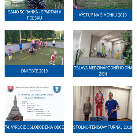
SAMO SCIRANKA - SPARTAN V
VÝSTUP NA ŠIMONKU 2019
POĽSKU
OSLAVA MEDZINÁRODNÉHO DŇA
DNI OBCE 2019
ŽIEN
74. VÝROČIE OSLOBODENIA OBCE
STOLNO-TENISOVÝ TURNAJ 2019