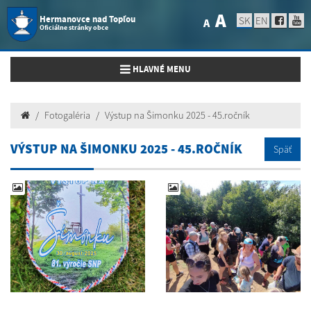
A
Hermanovce nad Topľou
SK
EN
A
Oficiálne stránky obce
Toggle navigation
HLAVNÉ MENU
Fotogaléria
Výstup na Šimonku 2025 - 45.ročník
VÝSTUP NA ŠIMONKU 2025 - 45.ROČNÍK
Späť