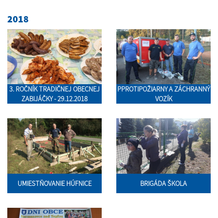
2018
3. ROČNÍK TRADIČNEJ OBECNEJ
PPROTIPOŽIARNY A ZÁCHRANNÝ
ZABIJÁČKY - 29.12.2018
VOZÍK
UMIESTŇOVANIE HÚFNICE
BRIGÁDA ŠKOLA