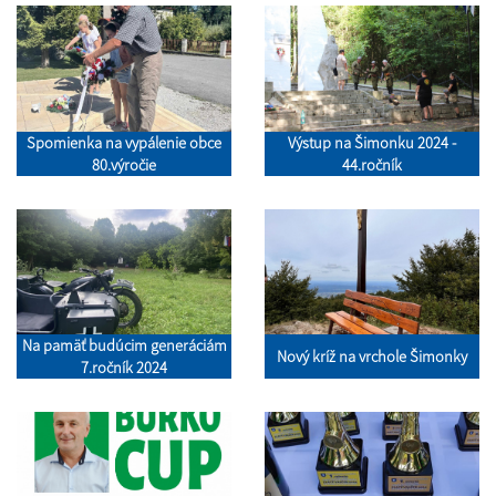
Spomienka na vypálenie obce
Výstup na Šimonku 2024 -
80.výročie
44.ročník
Na pamäť budúcim generáciám
Nový kríž na vrchole Šimonky
7.ročník 2024