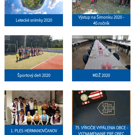
Výstup na Šimonku 2020 -
Letecké snímky 2020
40.ročník
Športový deň 2020
MDŽ 2020
75. VÝROČIE VYPÁLENIA OBCE -
1. PLES HERMANOVČANOV
VYZNAMENANIE PRE OBEC