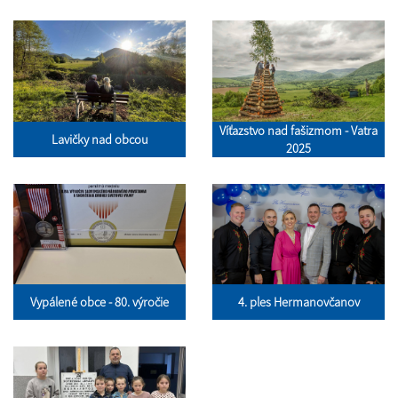
Víťazstvo nad fašizmom - Vatra
Lavičky nad obcou
2025
Vypálené obce - 80. výročie
4. ples Hermanovčanov