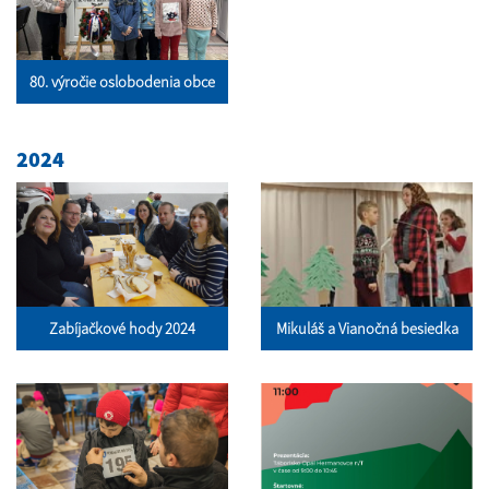
80. výročie oslobodenia obce
2024
Zabíjačkové hody 2024
Mikuláš a Vianočná besiedka