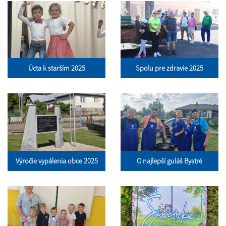
Úcta k starším 2025
Spolu pre zdravie 2025
Výročie vypálenia obce 2025
O najlepší guláš Bystré