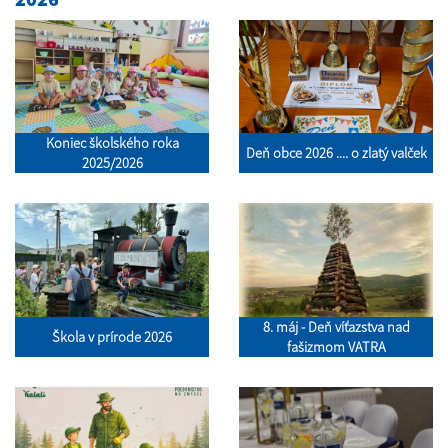
Koniec školského roka
Deň obce 2026 .... o zlatý valček
2025/2026
8. máj - Deň víťazstva nad
Škola v prírode 2026
fašizmom VATRA