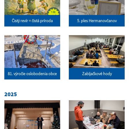
Čistý revír = čistá príroda
5. ples Hermanovčanov
81. výročie oslobodenia obce
Zabíjačkové hody
2025