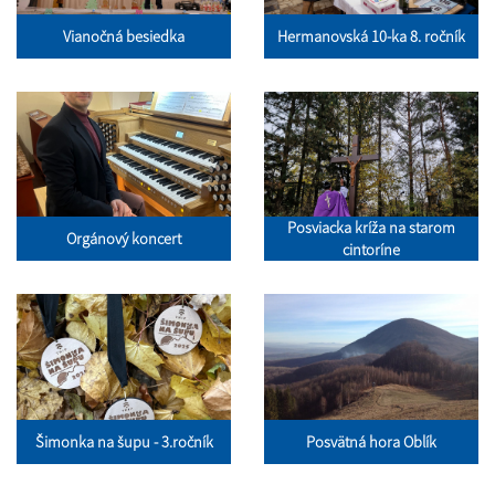
Vianočná besiedka
Hermanovská 10-ka 8. ročník
Posviacka kríža na starom
Orgánový koncert
cintoríne
Šimonka na šupu - 3.ročník
Posvätná hora Oblík