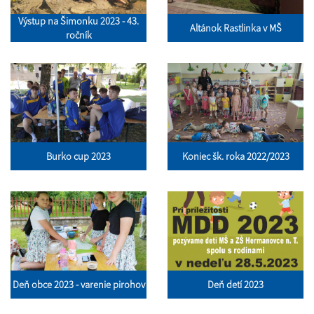
Výstup na Šimonku 2023 - 43.
Altánok Rastlinka v MŠ
ročník
Burko cup 2023
Koniec šk. roka 2022/2023
Deň obce 2023 - varenie pirohov
Deň detí 2023