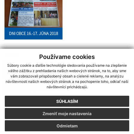
DNI OBCE 16.-17. JÚNA 2018
2013
Používame cookies
Súbory cookie a ďalšie technológie sledovania používame na zlepšenie
vášho zážitku z prehliadania našich webových stránok, na to, aby sme
vám zobrazovali prispôsobený obsah a cielené reklamy, na analýzu
návštevnosti našich webových stránok a na pochopenie toho, odkiaľ naši
návštevníci prichádzajú.
2013
SÚHLASÍM
Zmeniť moje nastavenia
ŠPORTOVÉ AKCIE V HERMANOVCIACH NAD
Odmietam
TOPĽOU