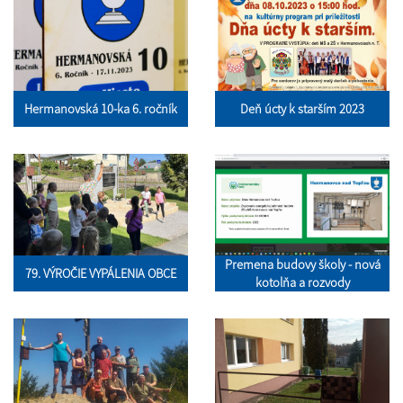
Hermanovská 10-ka 6. ročník
Deň úcty k starším 2023
Premena budovy školy - nová
79. VÝROČIE VYPÁLENIA OBCE
kotolňa a rozvody