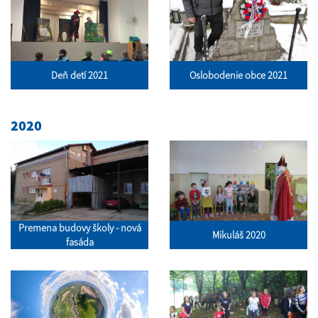
Deň detí 2021
Oslobodenie obce 2021
2020
Premena budovy školy - nová
Mikuláš 2020
fasáda