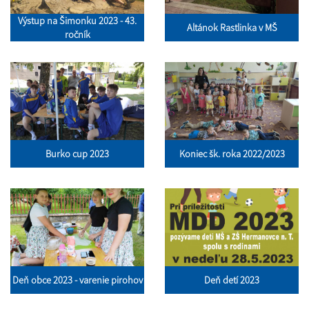
Výstup na Šimonku 2023 - 43.
Altánok Rastlinka v MŠ
ročník
Burko cup 2023
Koniec šk. roka 2022/2023
Deň obce 2023 - varenie pirohov
Deň detí 2023