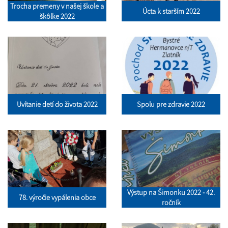
Trocha premeny v našej škole a
Úcta k starším 2022
škôlke 2022
Uvítanie detí do života 2022
Spolu pre zdravie 2022
Výstup na Šimonku 2022 - 42.
78. výročie vypálenia obce
ročník