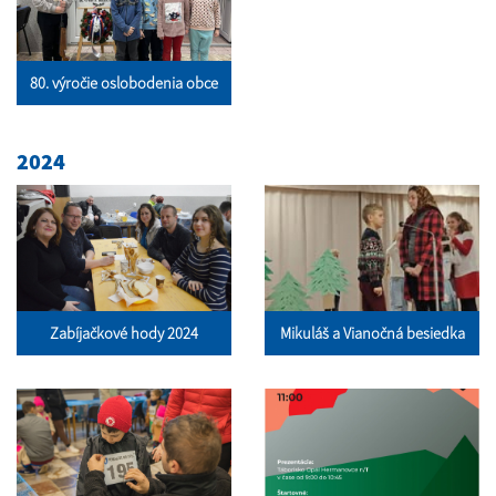
80. výročie oslobodenia obce
2024
Zabíjačkové hody 2024
Mikuláš a Vianočná besiedka