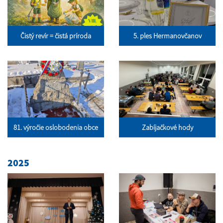
Čistý revír = čistá príroda
5. ples Hermanovčanov
81. výročie oslobodenia obce
Zabíjačkové hody
2025