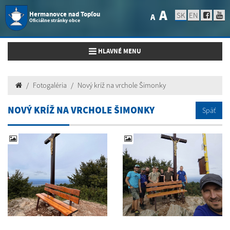
A
Hermanovce nad Topľou
SK
EN
A
Oficiálne stránky obce
Toggle navigation
HLAVNÉ MENU
Fotogaléria
Nový kríž na vrchole Šimonky
NOVÝ KRÍŽ NA VRCHOLE ŠIMONKY
Späť