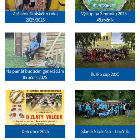
Začiatok školského roka
Výstup na Šimonku 2025 -
2025/2026
45.ročník
Na pamäť budúcim generáciám
Burko cup 2025
8.ročník 2025
Deň obce 2025
Slanské kolečko - 1.ročník