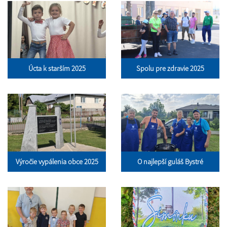
Úcta k starším 2025
Spolu pre zdravie 2025
Výročie vypálenia obce 2025
O najlepší guláš Bystré