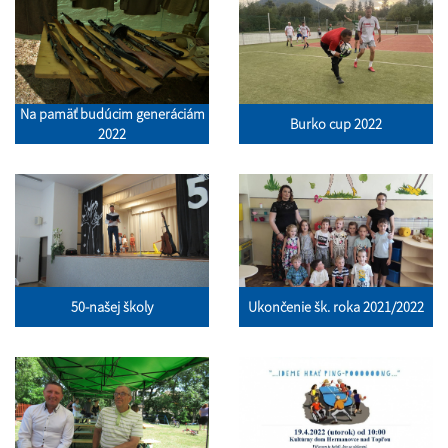
Na pamäť budúcim generáciám
Burko cup 2022
2022
50-našej školy
Ukončenie šk. roka 2021/2022