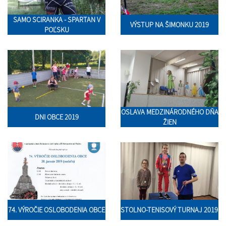
SAMO SCIRANKA - SPARTAN V
VÝSTUP NA ŠIMONKU 2019
POĽSKU
OSLAVA MEDZINÁRODNÉHO DŇA
DNI OBCE 2019
ŽIEN
74. VÝROČIE OSLOBODENIA OBCE
STOLNO-TENISOVÝ TURNAJ 2019