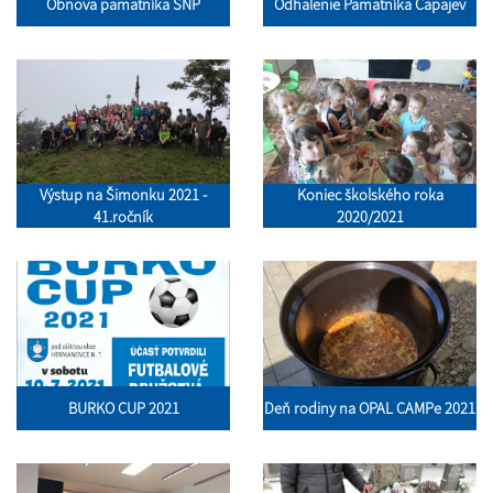
Obnova pamätníka SNP
Odhalenie Pamätníka Čapajev
Výstup na Šimonku 2021 -
Koniec školského roka
41.ročník
2020/2021
BURKO CUP 2021
Deň rodiny na OPAL CAMPe 2021