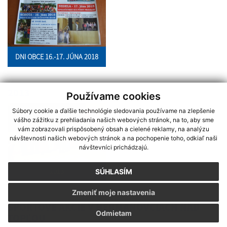
DNI OBCE 16.-17. JÚNA 2018
2013
Používame cookies
Súbory cookie a ďalšie technológie sledovania používame na zlepšenie
vášho zážitku z prehliadania našich webových stránok, na to, aby sme
vám zobrazovali prispôsobený obsah a cielené reklamy, na analýzu
návštevnosti našich webových stránok a na pochopenie toho, odkiaľ naši
návštevníci prichádzajú.
2013
SÚHLASÍM
Zmeniť moje nastavenia
ŠPORTOVÉ AKCIE V HERMANOVCIACH NAD
Odmietam
TOPĽOU