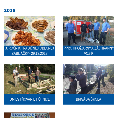
2018
3. ROČNÍK TRADIČNEJ OBECNEJ
PPROTIPOŽIARNY A ZÁCHRANNÝ
ZABIJÁČKY - 29.12.2018
VOZÍK
UMIESTŇOVANIE HÚFNICE
BRIGÁDA ŠKOLA