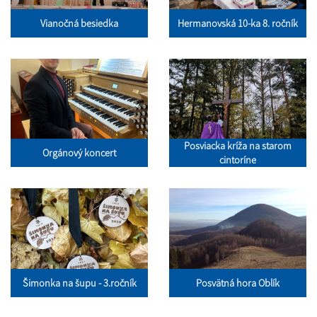
Vianočná besiedka
Hermanovská 10-ka 8. ročník
Posviacka kríža na starom
Orgánový koncert
cintoríne
Šimonka na šupu - 3.ročník
Posvätná hora Oblík