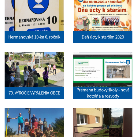
Hermanovská 10-ka 6. ročník
Deň úcty k starším 2023
Premena budovy školy - nová
79. VÝROČIE VYPÁLENIA OBCE
kotolňa a rozvody