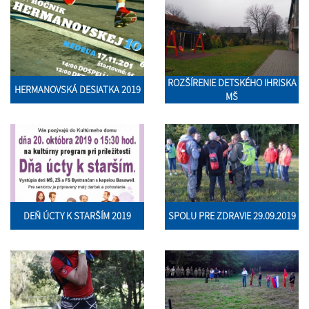
ROZŠÍRENIE DETSKÉHO IHRISKA
HERMANOVSKÁ DESIATKA 2019
MŠ
DEŇ ÚCTY K STARŠÍM 2019
SPOLU PRE ZDRAVIE 29.09.2019