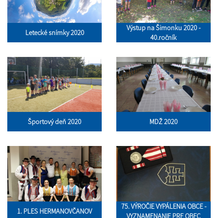
Výstup na Šimonku 2020 -
Letecké snímky 2020
40.ročník
Športový deň 2020
MDŽ 2020
75. VÝROČIE VYPÁLENIA OBCE -
1. PLES HERMANOVČANOV
VYZNAMENANIE PRE OBEC