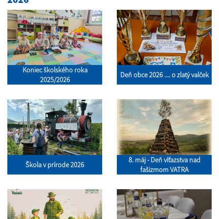
Koniec školského roka
Deň obce 2026 .... o zlatý valček
2025/2026
8. máj - Deň víťazstva nad
Škola v prírode 2026
fašizmom VATRA