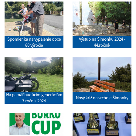
Spomienka na vypálenie obce
Výstup na Šimonku 2024 -
80.výročie
44.ročník
Na pamäť budúcim generáciám
Nový kríž na vrchole Šimonky
7.ročník 2024