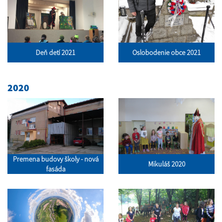
Deň detí 2021
Oslobodenie obce 2021
2020
Premena budovy školy - nová
Mikuláš 2020
fasáda