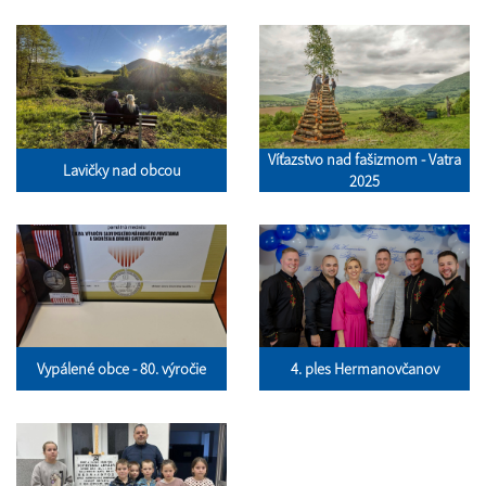
Víťazstvo nad fašizmom - Vatra
Lavičky nad obcou
2025
Vypálené obce - 80. výročie
4. ples Hermanovčanov