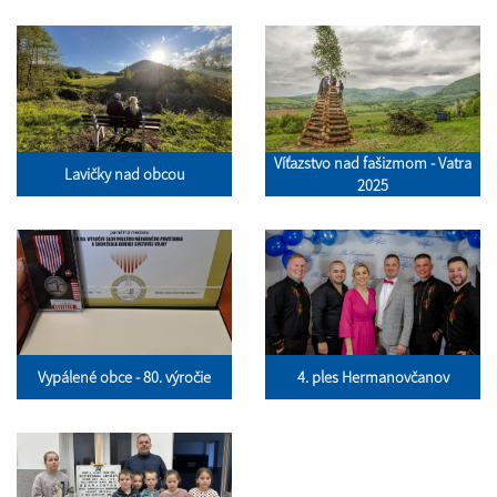
Víťazstvo nad fašizmom - Vatra
Lavičky nad obcou
2025
Vypálené obce - 80. výročie
4. ples Hermanovčanov