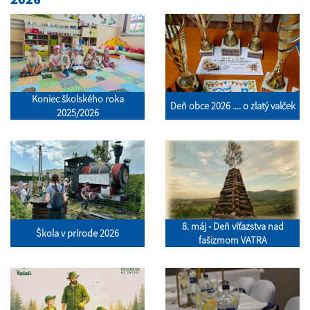
Koniec školského roka
Deň obce 2026 .... o zlatý valček
2025/2026
8. máj - Deň víťazstva nad
Škola v prírode 2026
fašizmom VATRA