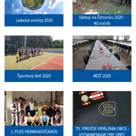
Výstup na Šimonku 2020 -
Letecké snímky 2020
40.ročník
Športový deň 2020
MDŽ 2020
75. VÝROČIE VYPÁLENIA OBCE -
1. PLES HERMANOVČANOV
VYZNAMENANIE PRE OBEC