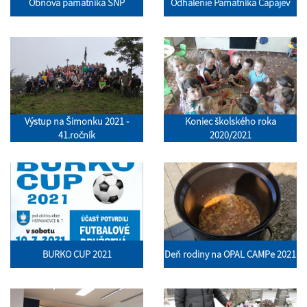
Obnova pamätníka SNP
Odhalenie Pamätníka Čapajev
Výstup na Šimonku 2021 -
Koniec školského roka
41.ročník
2020/2021
BURKO CUP 2021
Deň rodiny na OPAL CAMPe 2021