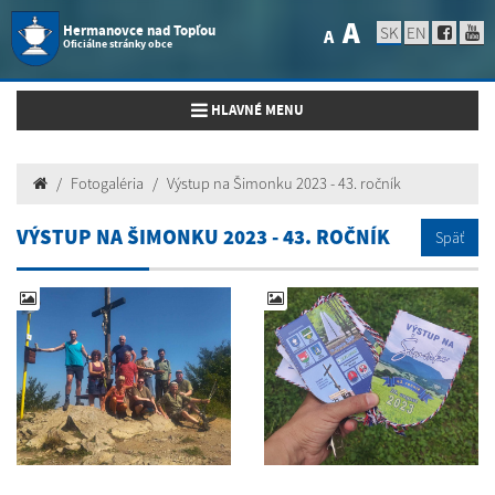
A
Hermanovce nad Topľou
SK
EN
A
Oficiálne stránky obce
Toggle navigation
HLAVNÉ MENU
Fotogaléria
Výstup na Šimonku 2023 - 43. ročník
VÝSTUP NA ŠIMONKU 2023 - 43. ROČNÍK
Späť