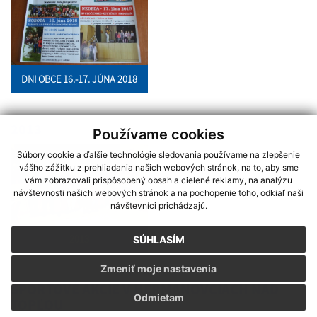
DNI OBCE 16.-17. JÚNA 2018
2013
Používame cookies
Súbory cookie a ďalšie technológie sledovania používame na zlepšenie
vášho zážitku z prehliadania našich webových stránok, na to, aby sme
vám zobrazovali prispôsobený obsah a cielené reklamy, na analýzu
návštevnosti našich webových stránok a na pochopenie toho, odkiaľ naši
návštevníci prichádzajú.
2013
SÚHLASÍM
Zmeniť moje nastavenia
ŠPORTOVÉ AKCIE V HERMANOVCIACH NAD
Odmietam
TOPĽOU