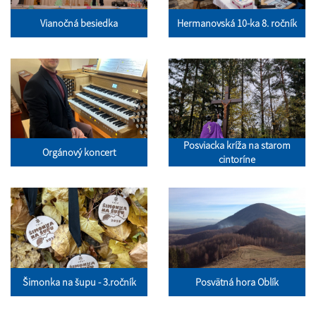
Vianočná besiedka
Hermanovská 10-ka 8. ročník
Posviacka kríža na starom
Orgánový koncert
cintoríne
Šimonka na šupu - 3.ročník
Posvätná hora Oblík