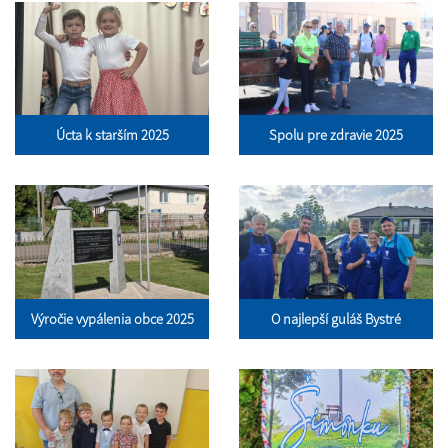
Úcta k starším 2025
Spolu pre zdravie 2025
Výročie vypálenia obce 2025
O najlepší guláš Bystré