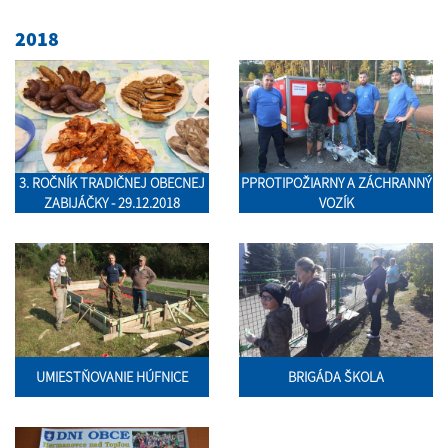
2018
3. ROČNÍK TRADIČNEJ OBECNEJ
PPROTIPOŽIARNY A ZÁCHRANNÝ
ZABIJÁČKY - 29.12.2018
VOZÍK
UMIESTŇOVANIE HÚFNICE
BRIGÁDA ŠKOLA