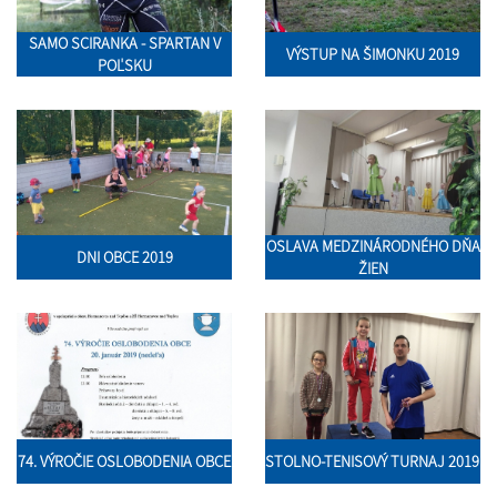
SAMO SCIRANKA - SPARTAN V
VÝSTUP NA ŠIMONKU 2019
POĽSKU
OSLAVA MEDZINÁRODNÉHO DŇA
DNI OBCE 2019
ŽIEN
74. VÝROČIE OSLOBODENIA OBCE
STOLNO-TENISOVÝ TURNAJ 2019