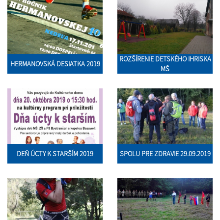
ROZŠÍRENIE DETSKÉHO IHRISKA
HERMANOVSKÁ DESIATKA 2019
MŠ
DEŇ ÚCTY K STARŠÍM 2019
SPOLU PRE ZDRAVIE 29.09.2019