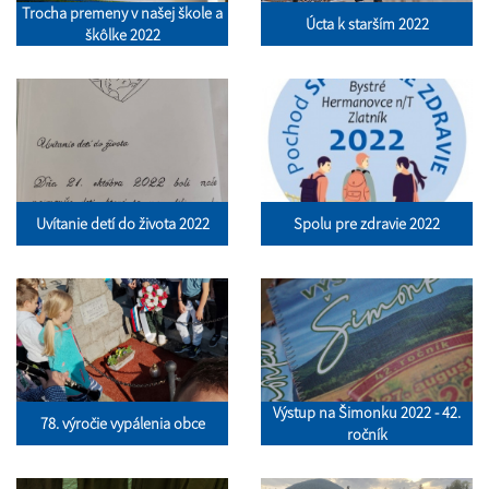
Trocha premeny v našej škole a
Úcta k starším 2022
škôlke 2022
Uvítanie detí do života 2022
Spolu pre zdravie 2022
Výstup na Šimonku 2022 - 42.
78. výročie vypálenia obce
ročník