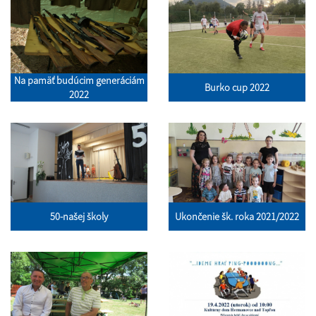
Na pamäť budúcim generáciám
Burko cup 2022
2022
50-našej školy
Ukončenie šk. roka 2021/2022