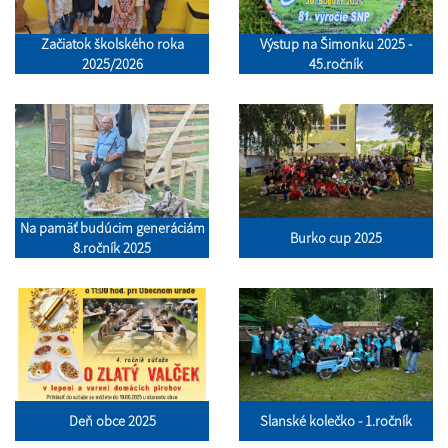
Začiatok školského roka
Výstup na Šimonku 2025 -
2025/2026
45.ročník
Na pamäť budúcim generáciám
Burko cup 2025
8.ročník 2025
Deň obce 2025
Slanské kolečko - 1.ročník