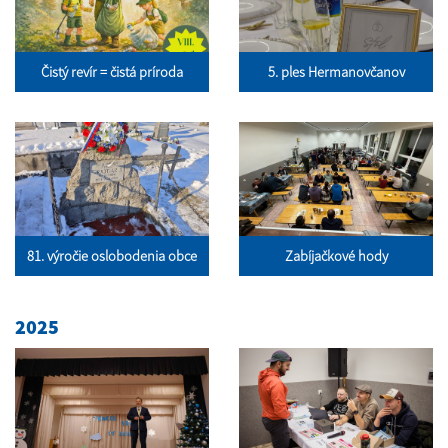
Čistý revír = čistá príroda
5. ples Hermanovčanov
81. výročie oslobodenia obce
Zabíjačkové hody
2025