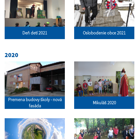
Deň detí 2021
Oslobodenie obce 2021
2020
Premena budovy školy - nová
Mikuláš 2020
fasáda