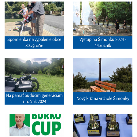
Spomienka na vypálenie obce
Výstup na Šimonku 2024 -
80.výročie
44.ročník
Na pamäť budúcim generáciám
Nový kríž na vrchole Šimonky
7.ročník 2024