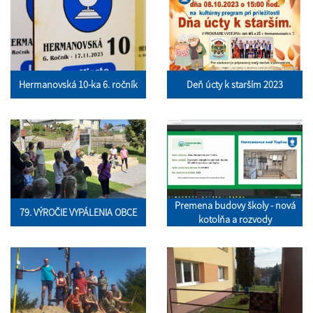
Hermanovská 10-ka 6. ročník
Deň úcty k starším 2023
Premena budovy školy - nová
79. VÝROČIE VYPÁLENIA OBCE
kotolňa a rozvody