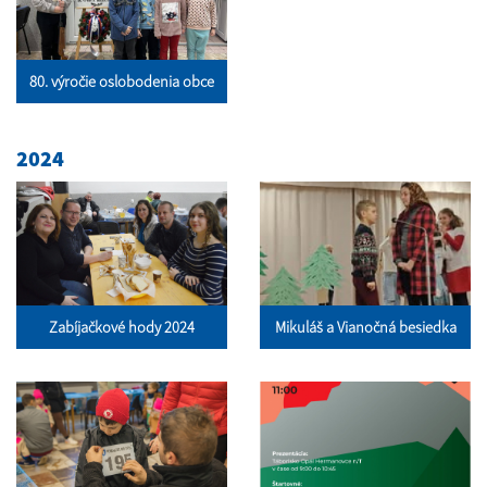
80. výročie oslobodenia obce
2024
Zabíjačkové hody 2024
Mikuláš a Vianočná besiedka