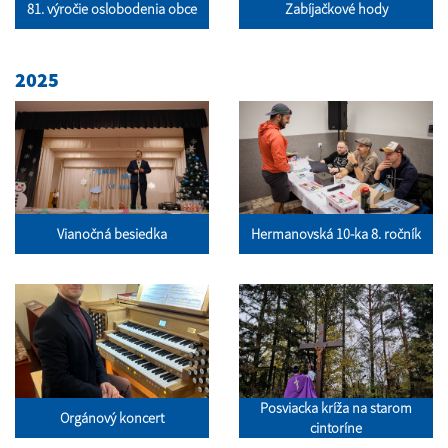
81. výročie oslobodenia obce
Zabíjačkové hody
2025
Vianočná besiedka
Hermanovská 10-ka 8. ročník
Posviacka kríža na starom
Orgánový koncert
cintoríne