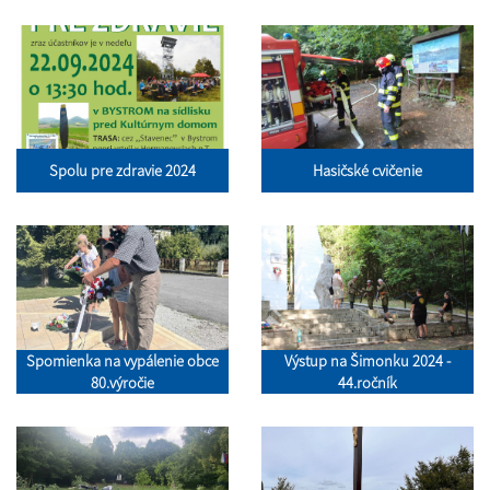
Spolu pre zdravie 2024
Hasičské cvičenie
Spomienka na vypálenie obce
Výstup na Šimonku 2024 -
80.výročie
44.ročník