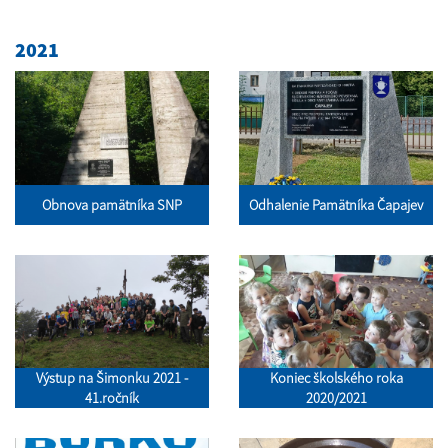
2021
Obnova pamätníka SNP
Odhalenie Pamätníka Čapajev
Výstup na Šimonku 2021 -
Koniec školského roka
41.ročník
2020/2021