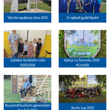
Výročie vypálenia obce 2025
O najlepší guláš Bystré
Začiatok školského roka
Výstup na Šimonku 2025 -
2025/2026
45.ročník
Na pamäť budúcim generáciám
Burko cup 2025