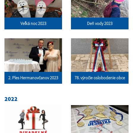
Veľká noc 2023
Deň vody 2023
2. Ples Hermanovčanov 2023
78. výročie oslobodenie obce
2022