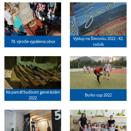
Výstup na Šimonku 2022 - 42.
78. výročie vypálenia obce
ročník
Na pamäť budúcim generáciám
Burko cup 2022
2022