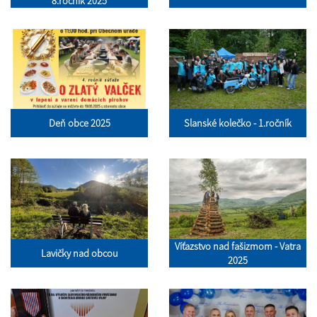
8.ročník 2025
Deň obce 2025
Slanské kolečko - 1.ročník
Víťazstvo nad fašizmom - Vatra
Lavičky nad obcou
2025