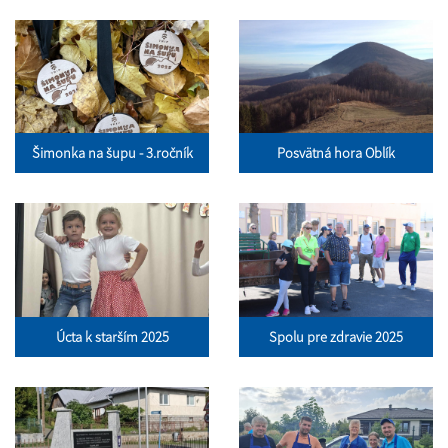
Šimonka na šupu - 3.ročník
Posvätná hora Oblík
Úcta k starším 2025
Spolu pre zdravie 2025