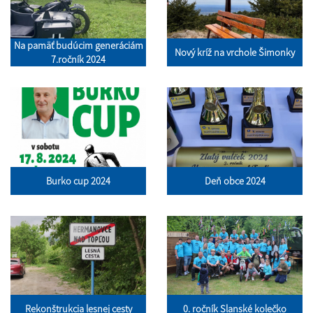
Na pamäť budúcim generáciám
Nový kríž na vrchole Šimonky
7.ročník 2024
Burko cup 2024
Deň obce 2024
Rekonštrukcia lesnej cesty
0. ročník Slanské kolečko