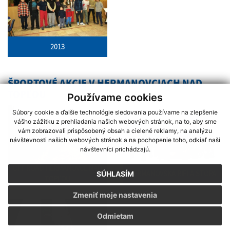
2013
ŠPORTOVÉ AKCIE V HERMANOVCIACH NAD
TOPĽOU
Používame cookies
Súbory cookie a ďalšie technológie sledovania používame na zlepšenie
vášho zážitku z prehliadania našich webových stránok, na to, aby sme
vám zobrazovali prispôsobený obsah a cielené reklamy, na analýzu
návštevnosti našich webových stránok a na pochopenie toho, odkiaľ naši
návštevníci prichádzajú.
OFF ROAD HERMANOVCE NAD
HERMANOVSKÁ BIELA STOPA
SÚHLASÍM
TOPĽOU
Zmeniť moje nastavenia
Odmietam