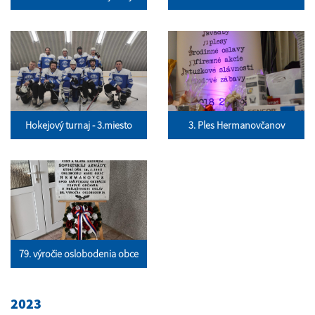
Hokejový turnaj - 3.miesto
3. Ples Hermanovčanov
79. výročie oslobodenia obce
2023