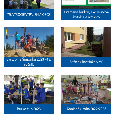
Premena budovy školy - nová
79. VÝROČIE VYPÁLENIA OBCE
kotolňa a rozvody
Výstup na Šimonku 2023 - 43.
Altánok Rastlinka v MŠ
ročník
Burko cup 2023
Koniec šk. roka 2022/2023