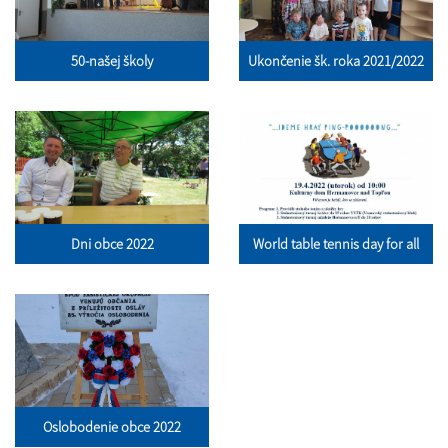
50-našej školy
Ukončenie šk. roka 2021/2022
Dni obce 2022
World table tennis day for all
Oslobodenie obce 2022