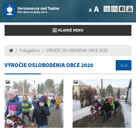
A
Hermanovce nad Topľou
SK
EN
A
Oficiálne stránky obce
Toggle navigation
HLAVNÉ MENU
Fotogaléria
VÝROČIE OSLOBODENIA OBCE 2020
VÝROČIE OSLOBODENIA OBCE 2020
Späť