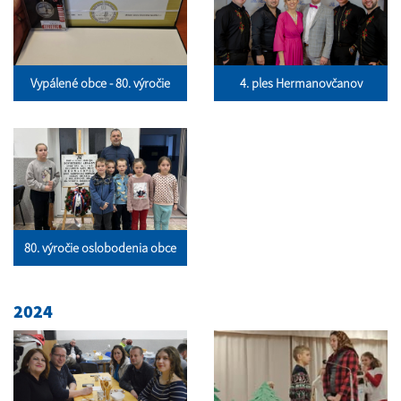
Vypálené obce - 80. výročie
4. ples Hermanovčanov
80. výročie oslobodenia obce
2024