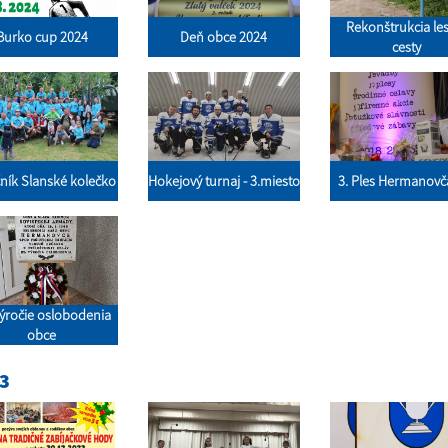
Rekonštrukcia le
Burko cup 2024
Deň obce 2024
cesty
čník Slanské kolečko
Hokejový turnaj - 3.miesto
3. Ples Hermanov
výročie oslobodenia
obce
3