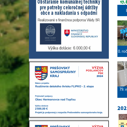
0. ro
79. 
202