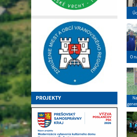
Úc
O na
PROJEKTY
Na
gener