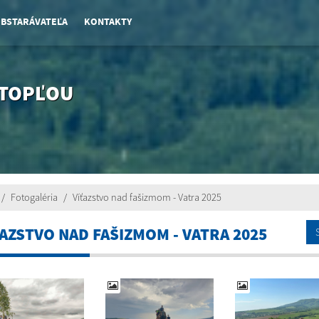
OBSTARÁVATEĽA
KONTAKTY
 TOPĽOU
Fotogaléria
Víťazstvo nad fašizmom - Vatra 2025
ŤAZSTVO NAD FAŠIZMOM - VATRA 2025