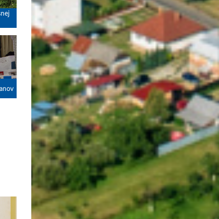
snej
čanov