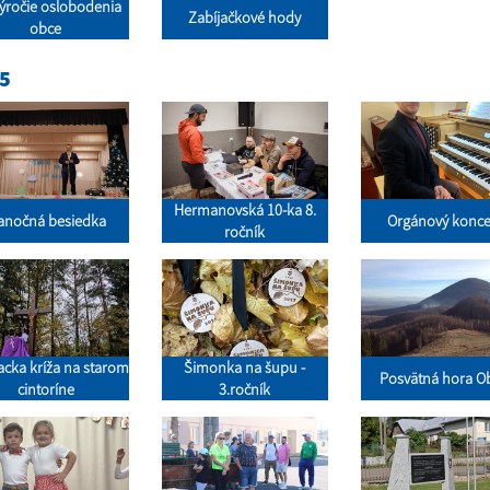
výročie oslobodenia
Zabíjačkové hody
obce
5
Hermanovská 10-ka 8.
anočná besiedka
Orgánový konce
ročník
acka kríža na starom
Šimonka na šupu -
Posvätná hora Ob
cintoríne
3.ročník