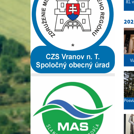
81. 
202
Vi
Posvi