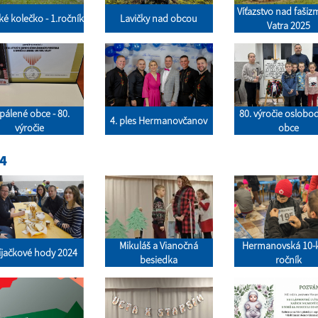
Víťazstvo nad faši
ké kolečko - 1.ročník
Lavičky nad obcou
Vatra 2025
pálené obce - 80.
80. výročie oslobo
4. ples Hermanovčanov
výročie
obce
4
Mikuláš a Vianočná
Hermanovská 10-ka
íjačkové hody 2024
besiedka
ročník