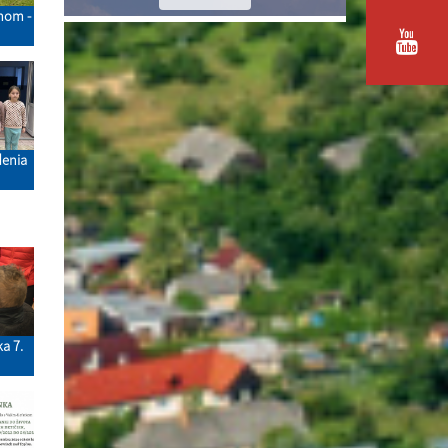
zmom -
denia
 7.