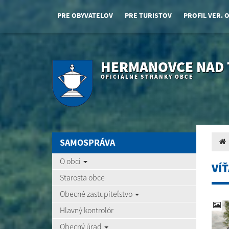
PRE OBYVATEĽOV
PRE TURISTOV
PROFIL VER. 
HERMANOVCE NAD
OFICIÁLNE STRÁNKY OBCE
SAMOSPRÁVA
O obci
VÍ
Starosta obce
Obecné zastupiteľstvo
Hlavný kontrolór
Obecný úrad