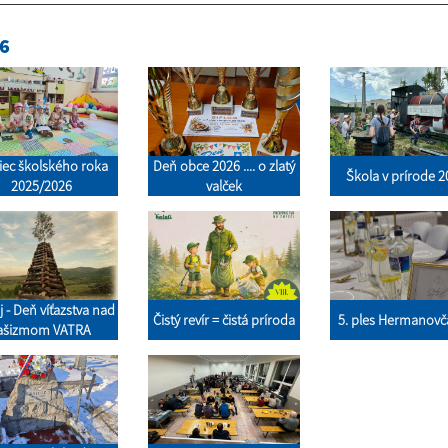
6
iec školského roka
Deň obce 2026 .... o zlatý
Škola v prírode 
2025/2026
valček
j - Deň víťazstva nad
Čistý revír = čistá príroda
5. ples Hermanov
ašizmom VATRA