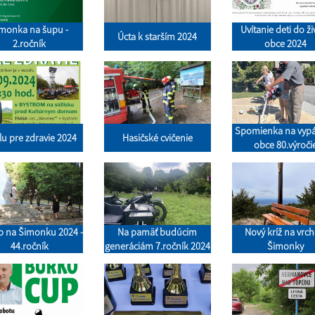
monka na šupu -
Uvítanie deti do ž
Úcta k starším 2024
2.ročník
obce 2024
Spomienka na vypá
u pre zdravie 2024
Hasičské cvičenie
obce 80.výroči
p na Šimonku 2024 -
Na pamäť budúcim
Nový kríž na vrch
44.ročník
generáciám 7.ročník 2024
Šimonky