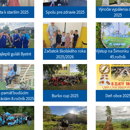
Výročie vypálenia
ta k starším 2025
Spolu pre zdravie 2025
2025
Začiatok školského roka
Výstup na Šimonku 
jlepší guláš Bystré
2025/2026
45.ročník
 pamäť budúcim
Burko cup 2025
Deň obce 202
áciám 8.ročník 2025