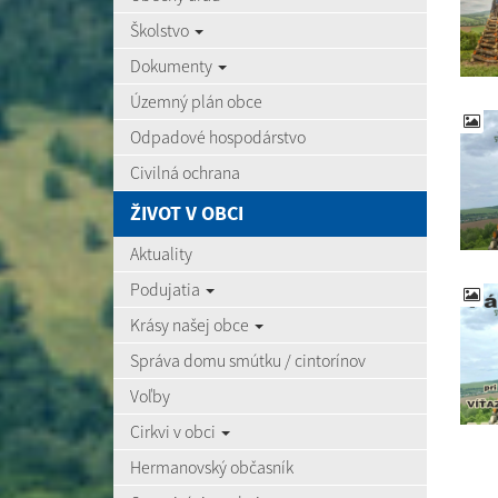
Školstvo
Dokumenty
Územný plán obce
Odpadové hospodárstvo
Civilná ochrana
ŽIVOT V OBCI
Aktuality
Podujatia
Krásy našej obce
Správa domu smútku / cintorínov
Voľby
Cirkvi v obci
Hermanovský občasník