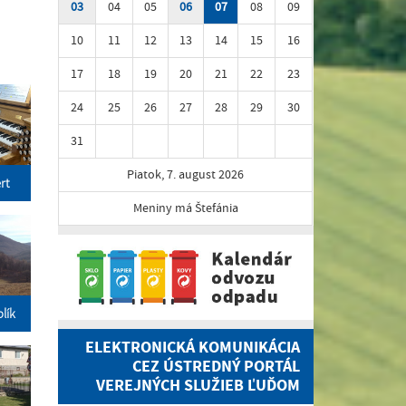
03
04
05
06
07
08
09
10
11
12
13
14
15
16
17
18
19
20
21
22
23
24
25
26
27
28
29
30
31
Piatok, 7. august 2026
rt
Meniny má Štefánia
lík
ELEKTRONICKÁ KOMUNIKÁCIA
CEZ ÚSTREDNÝ PORTÁL
VEREJNÝCH SLUŽIEB ĽUĎOM