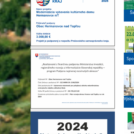
Ši
Spol
Výstu