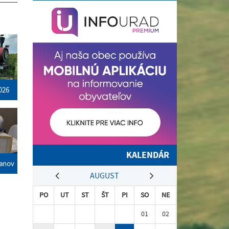
2026
KALENDÁR
čanov
AUGUST
PO
UT
ST
ŠT
PI
SO
NE
01
02