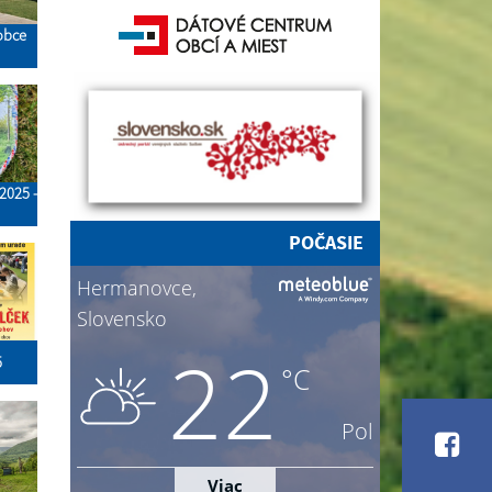
 obce
2025 -
POČASIE
5