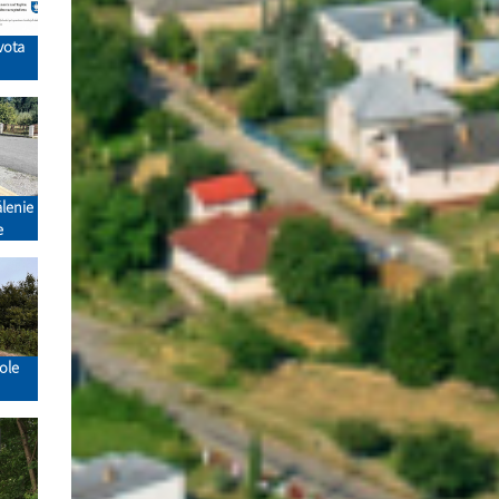
ivota
lenie
e
ole