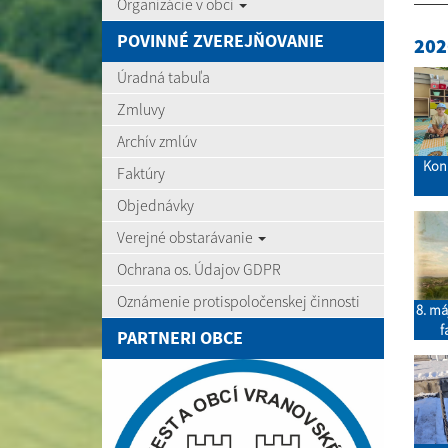
Organizácie v obci
POVINNÉ ZVEREJŇOVANIE
202
Úradná tabuľa
Zmluvy
Archív zmlúv
Kon
Faktúry
Objednávky
Verejné obstarávanie
Ochrana os. Údajov GDPR
Oznámenie protispoločenskej činnosti
8. má
f
PARTNERI OBCE