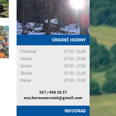
ÚRADNÉ HODINY
Pondelok
07:30 - 15:30
Utorok
07:30 - 15:30
Streda
07:30 - 17:00
Štvrtok
07:30 - 15:30
Piatok
07:30 - 13:30
057 / 449 26 37
ocu.hermanovcent@gmail.com
INFOÚRAD