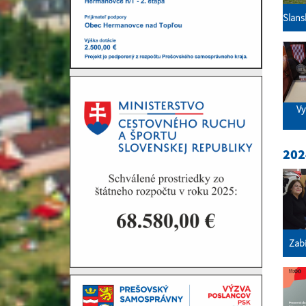
Slans
Vy
202
Zab