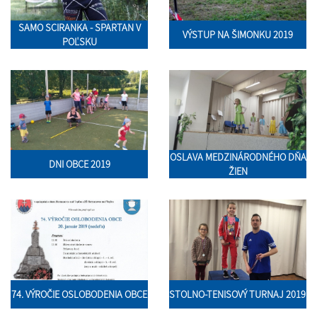
SAMO SCIRANKA - SPARTAN V
VÝSTUP NA ŠIMONKU 2019
POĽSKU
OSLAVA MEDZINÁRODNÉHO DŇA
DNI OBCE 2019
ŽIEN
74. VÝROČIE OSLOBODENIA OBCE
STOLNO-TENISOVÝ TURNAJ 2019