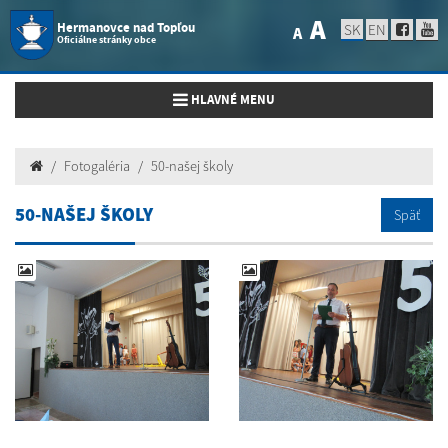
A
Hermanovce nad Topľou
SK
EN
A
Oficiálne stránky obce
Toggle navigation
HLAVNÉ MENU
Fotogaléria
50-našej školy
50-NAŠEJ ŠKOLY
Späť