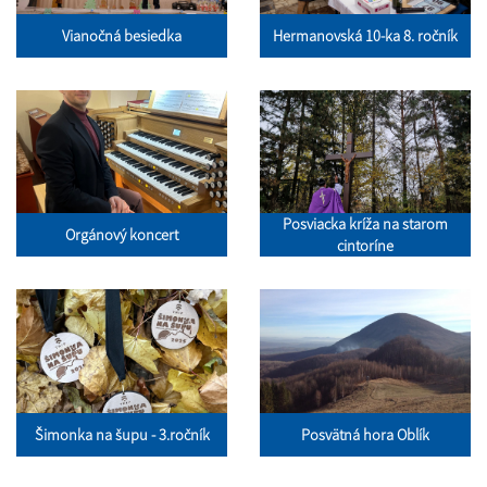
Vianočná besiedka
Hermanovská 10-ka 8. ročník
Posviacka kríža na starom
Orgánový koncert
cintoríne
Šimonka na šupu - 3.ročník
Posvätná hora Oblík