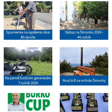
Spomienka na vypálenie obce
Výstup na Šimonku 2024 -
80.výročie
44.ročník
Na pamäť budúcim generáciám
Nový kríž na vrchole Šimonky
7.ročník 2024