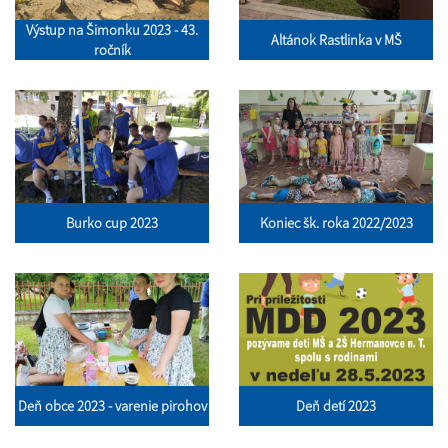
Výstup na Šimonku 2023 - 43.
Altánok Rastlinka v MŠ
ročník
Burko cup 2023
Koniec šk. roka 2022/2023
Deň obce 2023 - varenie pirohov
Deň detí 2023