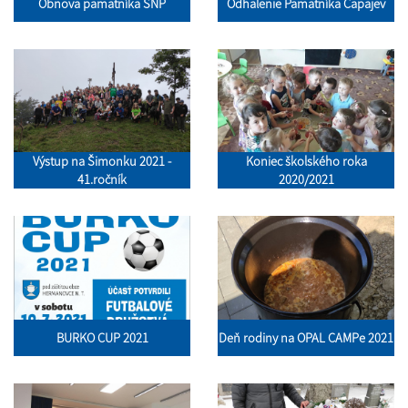
Obnova pamätníka SNP
Odhalenie Pamätníka Čapajev
Výstup na Šimonku 2021 -
Koniec školského roka
41.ročník
2020/2021
BURKO CUP 2021
Deň rodiny na OPAL CAMPe 2021