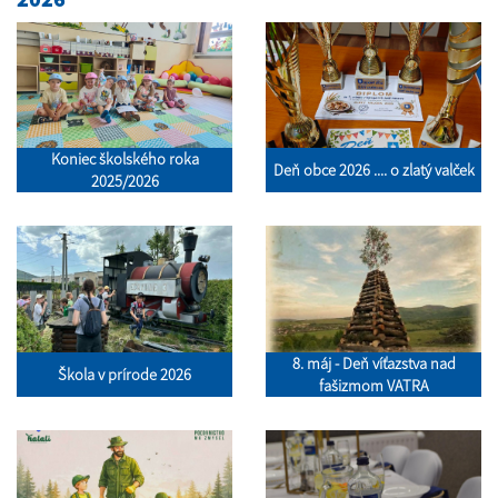
Koniec školského roka
Deň obce 2026 .... o zlatý valček
2025/2026
8. máj - Deň víťazstva nad
Škola v prírode 2026
fašizmom VATRA