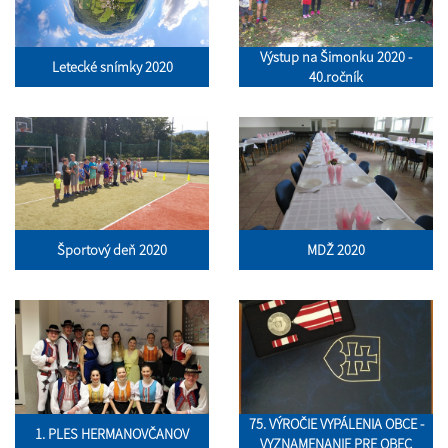
Výstup na Šimonku 2020 -
Letecké snímky 2020
40.ročník
Športový deň 2020
MDŽ 2020
75. VÝROČIE VYPÁLENIA OBCE -
1. PLES HERMANOVČANOV
VYZNAMENANIE PRE OBEC