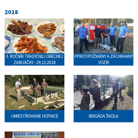
2018
3. ROČNÍK TRADIČNEJ OBECNEJ
PPROTIPOŽIARNY A ZÁCHRANNÝ
ZABIJÁČKY - 29.12.2018
VOZÍK
UMIESTŇOVANIE HÚFNICE
BRIGÁDA ŠKOLA