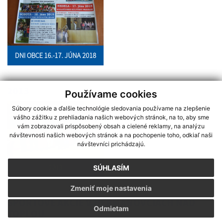
DNI OBCE 16.-17. JÚNA 2018
2013
Používame cookies
Súbory cookie a ďalšie technológie sledovania používame na zlepšenie
vášho zážitku z prehliadania našich webových stránok, na to, aby sme
vám zobrazovali prispôsobený obsah a cielené reklamy, na analýzu
návštevnosti našich webových stránok a na pochopenie toho, odkiaľ naši
návštevníci prichádzajú.
2013
SÚHLASÍM
Zmeniť moje nastavenia
ŠPORTOVÉ AKCIE V HERMANOVCIACH NAD
Odmietam
TOPĽOU