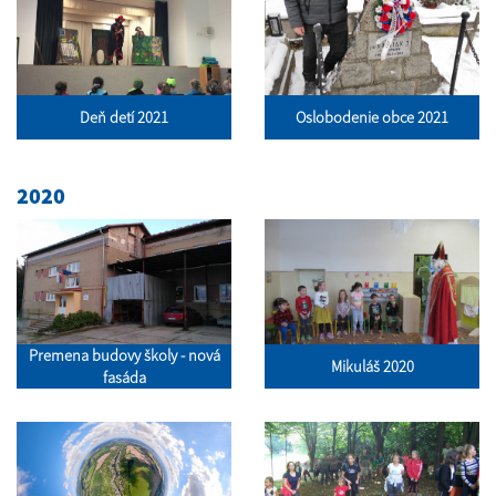
Deň detí 2021
Oslobodenie obce 2021
2020
Premena budovy školy - nová
Mikuláš 2020
fasáda