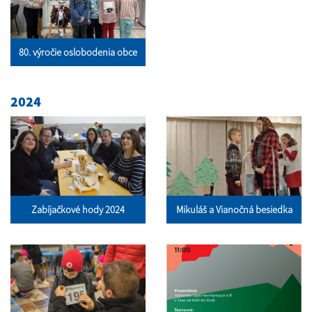
80. výročie oslobodenia obce
2024
Zabíjačkové hody 2024
Mikuláš a Vianočná besiedka