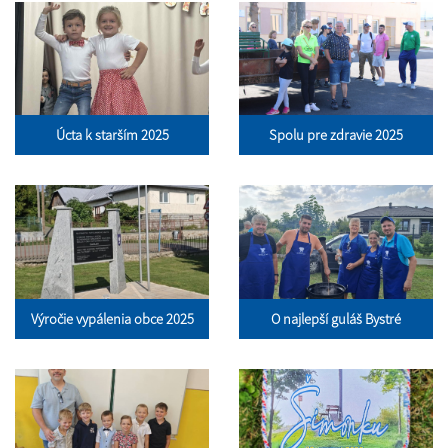
Úcta k starším 2025
Spolu pre zdravie 2025
Výročie vypálenia obce 2025
O najlepší guláš Bystré