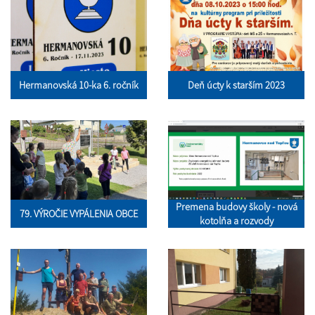
Hermanovská 10-ka 6. ročník
Deň úcty k starším 2023
Premena budovy školy - nová
79. VÝROČIE VYPÁLENIA OBCE
kotolňa a rozvody