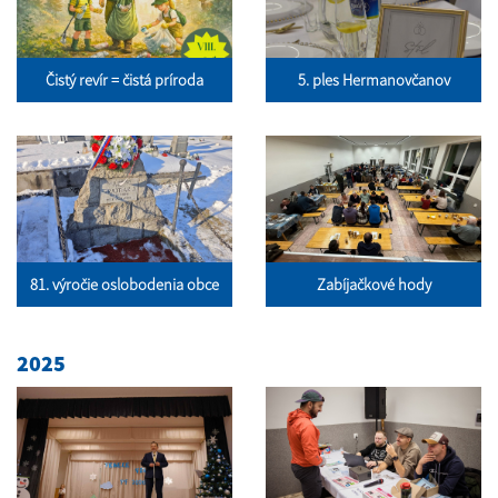
Čistý revír = čistá príroda
5. ples Hermanovčanov
81. výročie oslobodenia obce
Zabíjačkové hody
2025