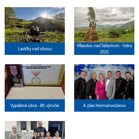
Víťazstvo nad fašizmom - Vatra
Lavičky nad obcou
2025
Vypálené obce - 80. výročie
4. ples Hermanovčanov