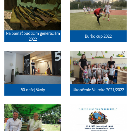
Na pamäť budúcim generáciám
Burko cup 2022
2022
50-našej školy
Ukončenie šk. roka 2021/2022