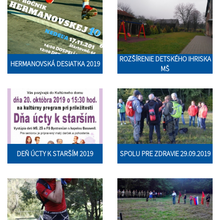
ROZŠÍRENIE DETSKÉHO IHRISKA
HERMANOVSKÁ DESIATKA 2019
MŠ
DEŇ ÚCTY K STARŠÍM 2019
SPOLU PRE ZDRAVIE 29.09.2019