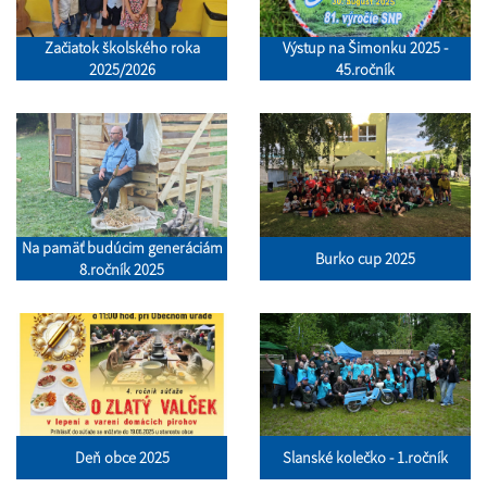
Začiatok školského roka
Výstup na Šimonku 2025 -
2025/2026
45.ročník
Na pamäť budúcim generáciám
Burko cup 2025
8.ročník 2025
Deň obce 2025
Slanské kolečko - 1.ročník