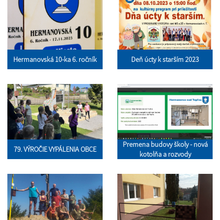
Hermanovská 10-ka 6. ročník
Deň úcty k starším 2023
Premena budovy školy - nová
79. VÝROČIE VYPÁLENIA OBCE
kotolňa a rozvody