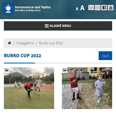
A
Hermanovce nad Topľou
SK
EN
A
Oficiálne stránky obce
Toggle navigation
HLAVNÉ MENU
Fotogaléria
Burko cup 2022
BURKO CUP 2022
Späť