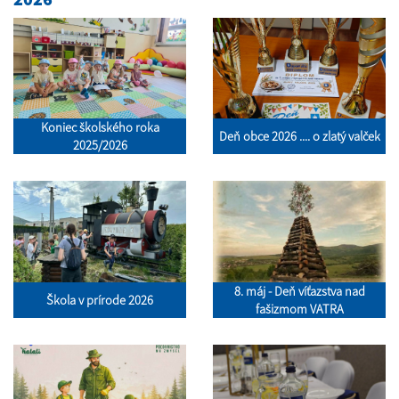
Koniec školského roka
Deň obce 2026 .... o zlatý valček
2025/2026
8. máj - Deň víťazstva nad
Škola v prírode 2026
fašizmom VATRA