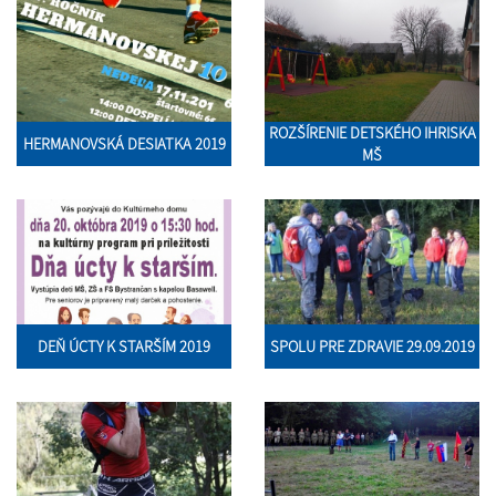
ROZŠÍRENIE DETSKÉHO IHRISKA
HERMANOVSKÁ DESIATKA 2019
MŠ
DEŇ ÚCTY K STARŠÍM 2019
SPOLU PRE ZDRAVIE 29.09.2019