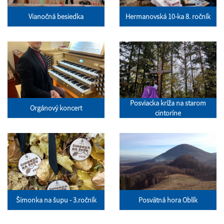
Vianočná besiedka
Hermanovská 10-ka 8. ročník
Posviacka kríža na starom
Orgánový koncert
cintoríne
Šimonka na šupu - 3.ročník
Posvätná hora Oblík