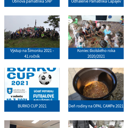
Obnova pamätníka SNP
Odhalenie Pamätníka Čapajev
Výstup na Šimonku 2021 -
Koniec školského roka
41.ročník
2020/2021
BURKO CUP 2021
Deň rodiny na OPAL CAMPe 2021