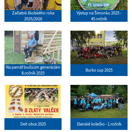
Začiatok školského roka
Výstup na Šimonku 2025 -
2025/2026
45.ročník
Na pamäť budúcim generáciám
Burko cup 2025
8.ročník 2025
Deň obce 2025
Slanské kolečko - 1.ročník