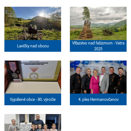
Víťazstvo nad fašizmom - Vatra
Lavičky nad obcou
2025
Vypálené obce - 80. výročie
4. ples Hermanovčanov