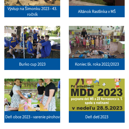
Výstup na Šimonku 2023 - 43.
Altánok Rastlinka v MŠ
ročník
Burko cup 2023
Koniec šk. roka 2022/2023
Deň obce 2023 - varenie pirohov
Deň detí 2023