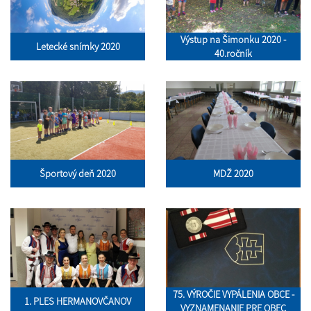
Výstup na Šimonku 2020 -
Letecké snímky 2020
40.ročník
Športový deň 2020
MDŽ 2020
75. VÝROČIE VYPÁLENIA OBCE -
1. PLES HERMANOVČANOV
VYZNAMENANIE PRE OBEC