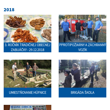
2018
3. ROČNÍK TRADIČNEJ OBECNEJ
PPROTIPOŽIARNY A ZÁCHRANNÝ
ZABIJÁČKY - 29.12.2018
VOZÍK
UMIESTŇOVANIE HÚFNICE
BRIGÁDA ŠKOLA