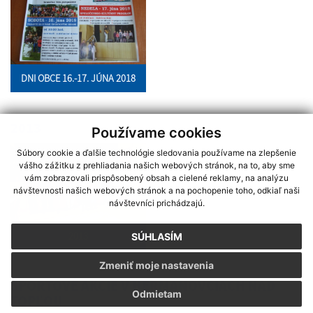
DNI OBCE 16.-17. JÚNA 2018
2013
Používame cookies
Súbory cookie a ďalšie technológie sledovania používame na zlepšenie
vášho zážitku z prehliadania našich webových stránok, na to, aby sme
vám zobrazovali prispôsobený obsah a cielené reklamy, na analýzu
návštevnosti našich webových stránok a na pochopenie toho, odkiaľ naši
návštevníci prichádzajú.
2013
SÚHLASÍM
Zmeniť moje nastavenia
ŠPORTOVÉ AKCIE V HERMANOVCIACH NAD
Odmietam
TOPĽOU