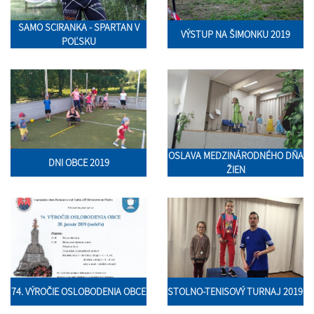
SAMO SCIRANKA - SPARTAN V
VÝSTUP NA ŠIMONKU 2019
POĽSKU
OSLAVA MEDZINÁRODNÉHO DŇA
DNI OBCE 2019
ŽIEN
74. VÝROČIE OSLOBODENIA OBCE
STOLNO-TENISOVÝ TURNAJ 2019