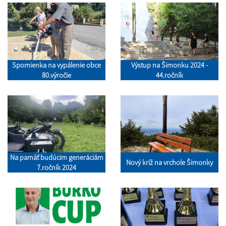
Spomienka na vypálenie obce
Výstup na Šimonku 2024 -
80.výročie
44.ročník
Na pamäť budúcim generáciám
Nový kríž na vrchole Šimonky
7.ročník 2024