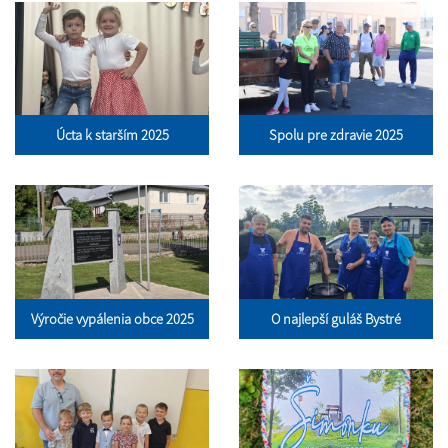
Úcta k starším 2025
Spolu pre zdravie 2025
Výročie vypálenia obce 2025
O najlepší guláš Bystré