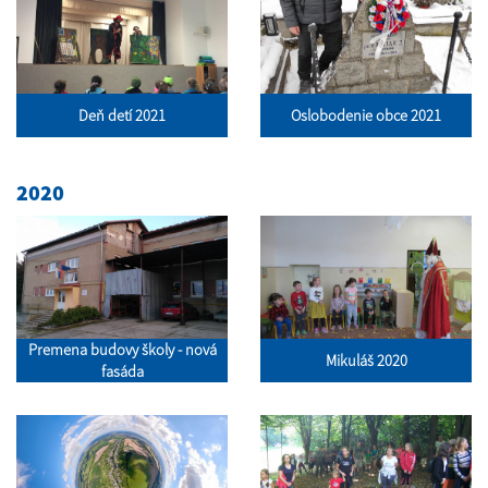
Deň detí 2021
Oslobodenie obce 2021
2020
Premena budovy školy - nová
Mikuláš 2020
fasáda