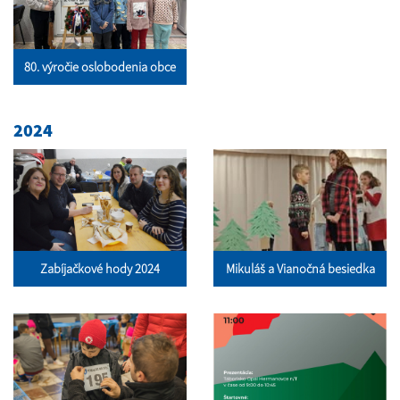
80. výročie oslobodenia obce
2024
Zabíjačkové hody 2024
Mikuláš a Vianočná besiedka