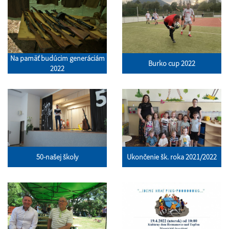
Na pamäť budúcim generáciám
Burko cup 2022
2022
50-našej školy
Ukončenie šk. roka 2021/2022