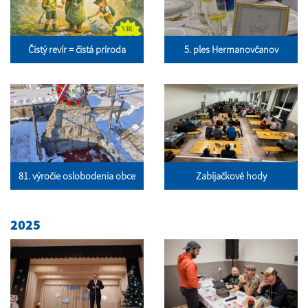
Čistý revír = čistá príroda
5. ples Hermanovčanov
81. výročie oslobodenia obce
Zabíjačkové hody
2025