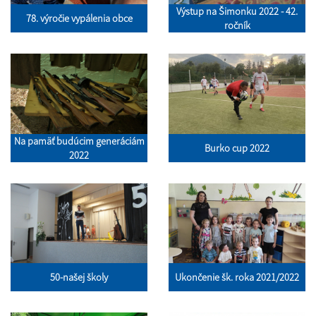
Výstup na Šimonku 2022 - 42.
78. výročie vypálenia obce
ročník
Na pamäť budúcim generáciám
Burko cup 2022
2022
50-našej školy
Ukončenie šk. roka 2021/2022