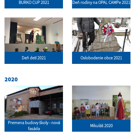
BURKO CUP 2021
Deň rodiny na OPAL CAMPe 2021
Deň detí 2021
Oslobodenie obce 2021
2020
Premena budovy školy - nová
Mikuláš 2020
fasáda