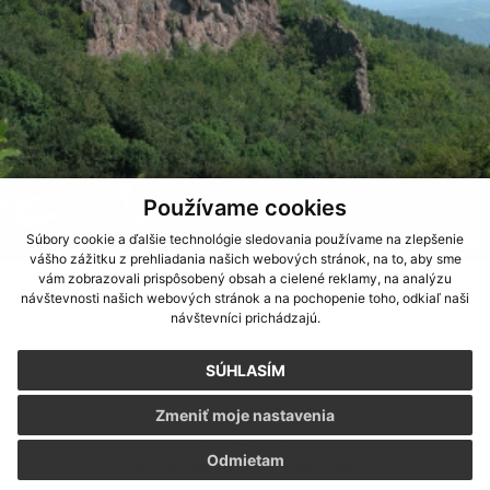
Používame cookies
Súbory cookie a ďalšie technológie sledovania používame na zlepšenie
ÚRADNÉ HODINY
vášho zážitku z prehliadania našich webových stránok, na to, aby sme
vám zobrazovali prispôsobený obsah a cielené reklamy, na analýzu
Pondelok
07:30 - 15:30
návštevnosti našich webových stránok a na pochopenie toho, odkiaľ naši
Utorok
07:30 - 15:30
návštevníci prichádzajú.
Streda
07:30 - 17:00
Štvrtok
07:30 - 15:30
SÚHLASÍM
Piatok
07:30 - 13:30
Zmeniť moje nastavenia
057 / 449 26 37
Odmietam
ocu.hermanovcent@gmail.com