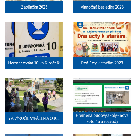
Zabíjačka 2023
Vianočná besiedka 2023
Hermanovská 10-ka 6. ročník
Deň úcty k starším 2023
Premena budovy školy - nová
79. VÝROČIE VYPÁLENIA OBCE
kotolňa a rozvody