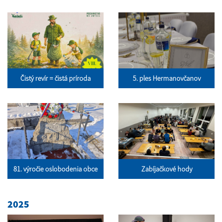
Čistý revír = čistá príroda
5. ples Hermanovčanov
81. výročie oslobodenia obce
Zabíjačkové hody
2025