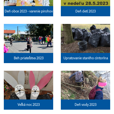
Deň obce 2023 - varenie pirohov
Deň detí 2023
Beh priateľstva 2023
Upratovanie starého cintorína
Veľká noc 2023
Deň vody 2023