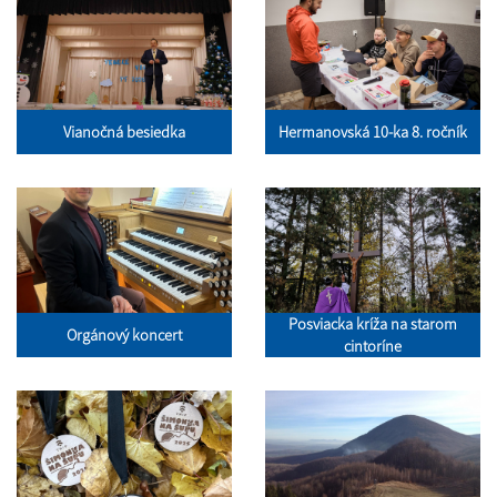
Vianočná besiedka
Hermanovská 10-ka 8. ročník
Posviacka kríža na starom
Orgánový koncert
cintoríne