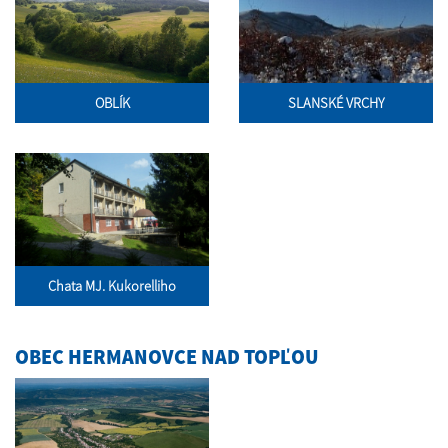
OBLÍK
SLANSKÉ VRCHY
Chata MJ. Kukorelliho
OBEC HERMANOVCE NAD TOPĽOU