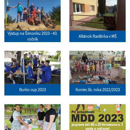
Výstup na Šimonku 2023 - 43.
Altánok Rastlinka v MŠ
ročník
Burko cup 2023
Koniec šk. roka 2022/2023