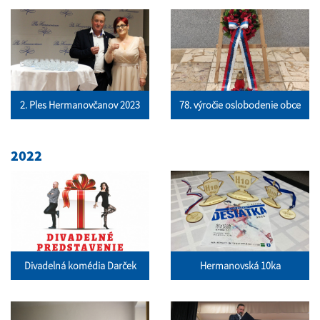
2. Ples Hermanovčanov 2023
78. výročie oslobodenie obce
2022
Divadelná komédia Darček
Hermanovská 10ka