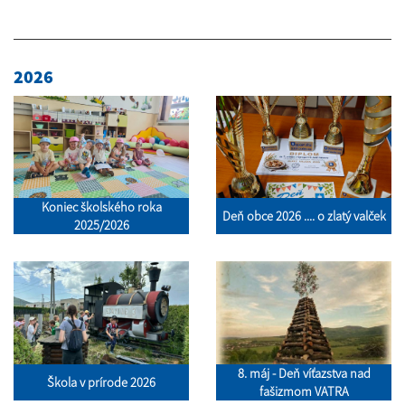
2026
Koniec školského roka
Deň obce 2026 .... o zlatý valček
2025/2026
8. máj - Deň víťazstva nad
Škola v prírode 2026
fašizmom VATRA