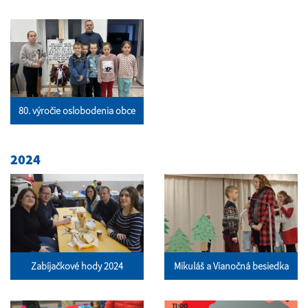
80. výročie oslobodenia obce
2024
Zabíjačkové hody 2024
Mikuláš a Vianočná besiedka