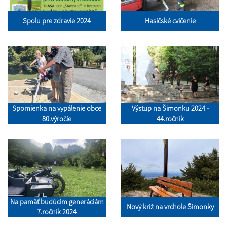
Spolu pre zdravie 2024
Hasičské cvičenie
Spomienka na vypálenie obce
Výstup na Šimonku 2024 -
80.výročie
44.ročník
Na pamäť budúcim generáciám
Nový kríž na vrchole Šimonky
7.ročník 2024