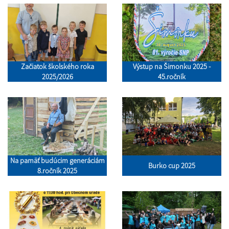
Začiatok školského roka
Výstup na Šimonku 2025 -
2025/2026
45.ročník
Na pamäť budúcim generáciám
Burko cup 2025
8.ročník 2025