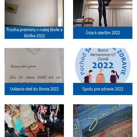
Trocha premeny v našej škole a
Úcta k starším 2022
škôlke 2022
Uvítanie detí do života 2022
Spolu pre zdravie 2022