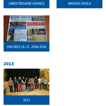
UMIESTŇOVANIE HÚFNICE
BRIGÁDA ŠKOLA
DNI OBCE 16.-17. JÚNA 2018
2013
2013