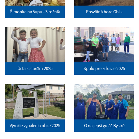
Šimonka na šupu - 3.ročník
Posvätná hora Oblík
Úcta k starším 2025
Spolu pre zdravie 2025
Výročie vypálenia obce 2025
O najlepší guláš Bystré