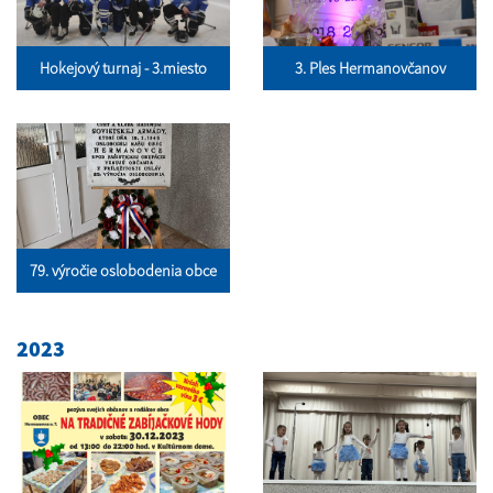
Hokejový turnaj - 3.miesto
3. Ples Hermanovčanov
79. výročie oslobodenia obce
2023