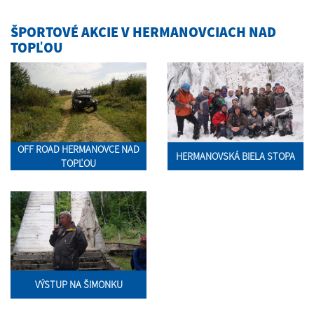
ŠPORTOVÉ AKCIE V HERMANOVCIACH NAD
TOPĽOU
OFF ROAD HERMANOVCE NAD
HERMANOVSKÁ BIELA STOPA
TOPĽOU
VÝSTUP NA ŠIMONKU