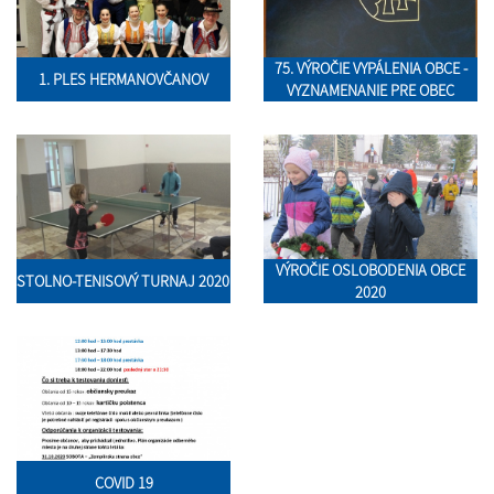
75. VÝROČIE VYPÁLENIA OBCE -
1. PLES HERMANOVČANOV
VYZNAMENANIE PRE OBEC
VÝROČIE OSLOBODENIA OBCE
STOLNO-TENISOVÝ TURNAJ 2020
2020
COVID 19