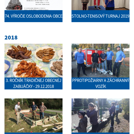
74. VÝROČIE OSLOBODENIA OBCE
STOLNO-TENISOVÝ TURNAJ 2019
2018
3. ROČNÍK TRADIČNEJ OBECNEJ
PPROTIPOŽIARNY A ZÁCHRANNÝ
ZABIJÁČKY - 29.12.2018
VOZÍK