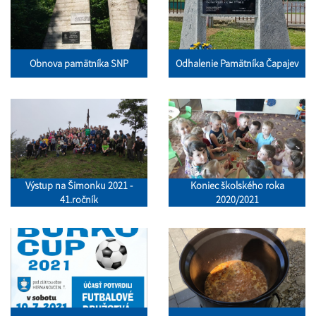
Obnova pamätníka SNP
Odhalenie Pamätníka Čapajev
Výstup na Šimonku 2021 -
Koniec školského roka
41.ročník
2020/2021