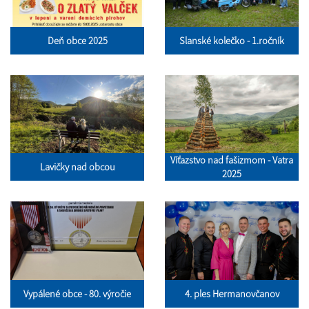
Deň obce 2025
Slanské kolečko - 1.ročník
Víťazstvo nad fašizmom - Vatra
Lavičky nad obcou
2025
Vypálené obce - 80. výročie
4. ples Hermanovčanov