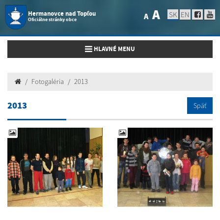
A
Hermanovce nad Topľou
SK
EN
A
Oficiálne stránky obce
Toggle navigation
HLAVNÉ MENU
Fotogaléria
2013
2013
Späť