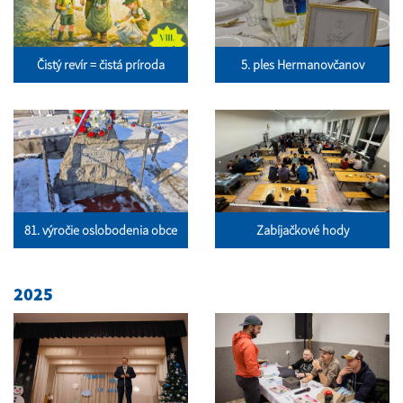
Čistý revír = čistá príroda
5. ples Hermanovčanov
81. výročie oslobodenia obce
Zabíjačkové hody
2025