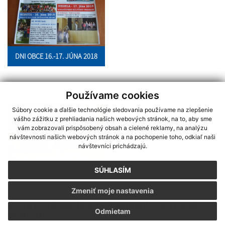
DNI OBCE 16.-17. JÚNA 2018
2013
Používame cookies
Súbory cookie a ďalšie technológie sledovania používame na zlepšenie
vášho zážitku z prehliadania našich webových stránok, na to, aby sme
vám zobrazovali prispôsobený obsah a cielené reklamy, na analýzu
návštevnosti našich webových stránok a na pochopenie toho, odkiaľ naši
návštevníci prichádzajú.
2013
SÚHLASÍM
Zmeniť moje nastavenia
ŠPORTOVÉ AKCIE V HERMANOVCIACH NAD
Odmietam
TOPĽOU