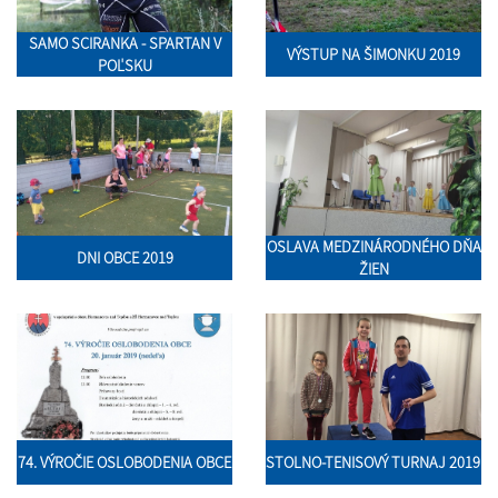
SAMO SCIRANKA - SPARTAN V
VÝSTUP NA ŠIMONKU 2019
POĽSKU
OSLAVA MEDZINÁRODNÉHO DŇA
DNI OBCE 2019
ŽIEN
74. VÝROČIE OSLOBODENIA OBCE
STOLNO-TENISOVÝ TURNAJ 2019