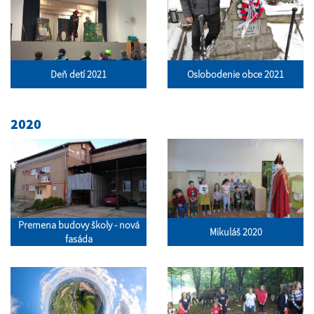
Deň detí 2021
Oslobodenie obce 2021
2020
Premena budovy školy - nová
Mikuláš 2020
fasáda