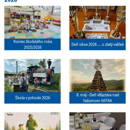
Koniec školského roka
Deň obce 2026 .... o zlatý valček
2025/2026
8. máj - Deň víťazstva nad
Škola v prírode 2026
fašizmom VATRA