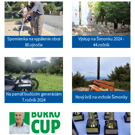
Spomienka na vypálenie obce
Výstup na Šimonku 2024 -
80.výročie
44.ročník
Na pamäť budúcim generáciám
Nový kríž na vrchole Šimonky
7.ročník 2024