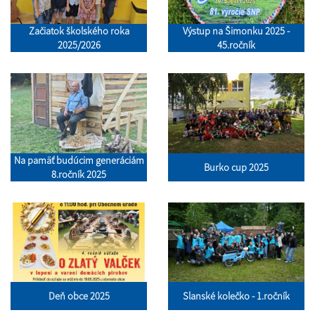
Začiatok školského roka
Výstup na Šimonku 2025 -
2025/2026
45.ročník
Na pamäť budúcim generáciám
Burko cup 2025
8.ročník 2025
Deň obce 2025
Slanské kolečko - 1.ročník