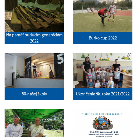
Na pamäť budúcim generáciám
Burko cup 2022
2022
50-našej školy
Ukončenie šk. roka 2021/2022