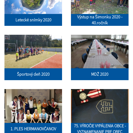
Výstup na Šimonku 2020 -
Letecké snímky 2020
40.ročník
Športový deň 2020
MDŽ 2020
75. VÝROČIE VYPÁLENIA OBCE -
1. PLES HERMANOVČANOV
VYZNAMENANIE PRE OBEC