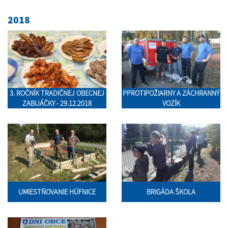
2018
3. ROČNÍK TRADIČNEJ OBECNEJ
PPROTIPOŽIARNY A ZÁCHRANNÝ
ZABIJÁČKY - 29.12.2018
VOZÍK
UMIESTŇOVANIE HÚFNICE
BRIGÁDA ŠKOLA