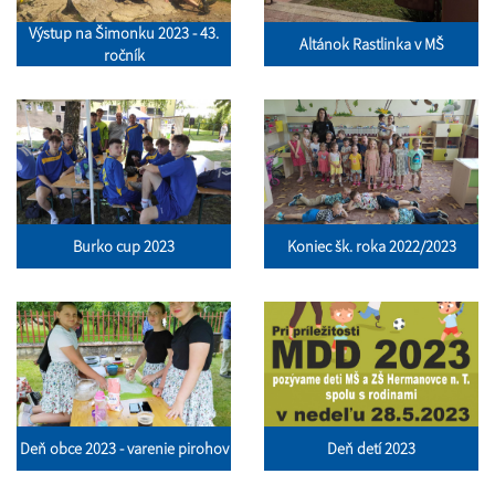
Výstup na Šimonku 2023 - 43.
Altánok Rastlinka v MŠ
ročník
Burko cup 2023
Koniec šk. roka 2022/2023
Deň obce 2023 - varenie pirohov
Deň detí 2023