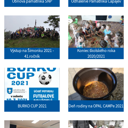
Obnova pamätníka SNP
Odhalenie Pamätníka Čapajev
Výstup na Šimonku 2021 -
Koniec školského roka
41.ročník
2020/2021
BURKO CUP 2021
Deň rodiny na OPAL CAMPe 2021