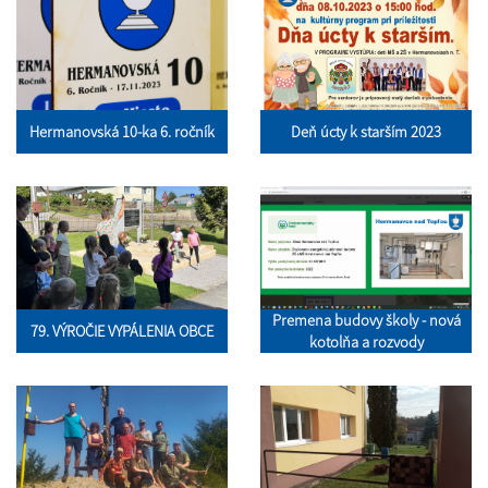
Hermanovská 10-ka 6. ročník
Deň úcty k starším 2023
Premena budovy školy - nová
79. VÝROČIE VYPÁLENIA OBCE
kotolňa a rozvody