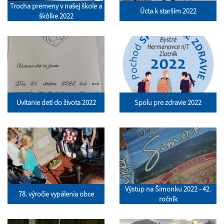
Trocha premeny v našej škole a
Úcta k starším 2022
škôlke 2022
Uvítanie detí do života 2022
Spolu pre zdravie 2022
Výstup na Šimonku 2022 - 42.
78. výročie vypálenia obce
ročník