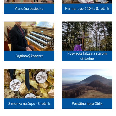
Vianočná besiedka
Hermanovská 10-ka 8. ročník
Posviacka kríža na starom
Orgánový koncert
cintoríne
Šimonka na šupu - 3.ročník
Posvätná hora Oblík