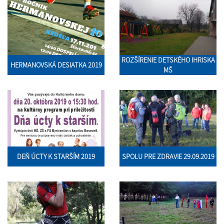
ROZŠÍRENIE DETSKÉHO IHRISKA
HERMANOVSKÁ DESIATKA 2019
MŠ
DEŇ ÚCTY K STARŠÍM 2019
SPOLU PRE ZDRAVIE 29.09.2019