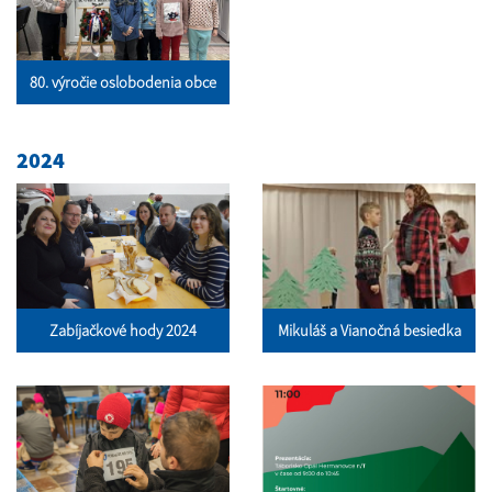
80. výročie oslobodenia obce
2024
Zabíjačkové hody 2024
Mikuláš a Vianočná besiedka