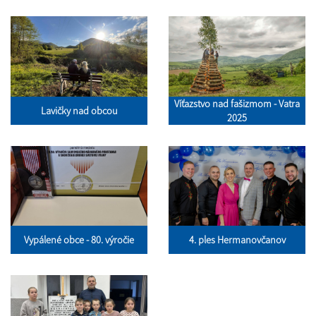
Víťazstvo nad fašizmom - Vatra
Lavičky nad obcou
2025
Vypálené obce - 80. výročie
4. ples Hermanovčanov