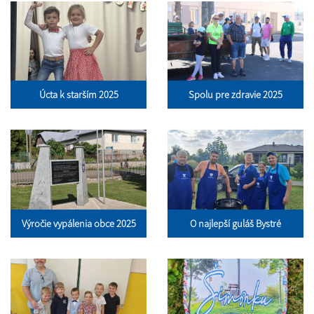
Úcta k starším 2025
Spolu pre zdravie 2025
Výročie vypálenia obce 2025
O najlepší guláš Bystré