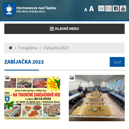
A
Hermanovce nad Topľou
SK
EN
A
Oficiálne stránky obce
Toggle navigation
HLAVNÉ MENU
Fotogaléria
Zabíjačka 2023
ZABÍJAČKA 2023
Späť