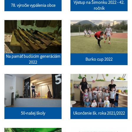
Výstup na Šimonku 2022 - 42.
78. výročie vypálenia obce
ročník
Na pamäť budúcim generáciám
Burko cup 2022
2022
50-našej školy
Ukončenie šk. roka 2021/2022