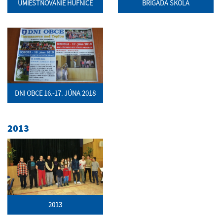
UMIESTŇOVANIE HÚFNICE
BRIGÁDA ŠKOLA
DNI OBCE 16.-17. JÚNA 2018
2013
2013