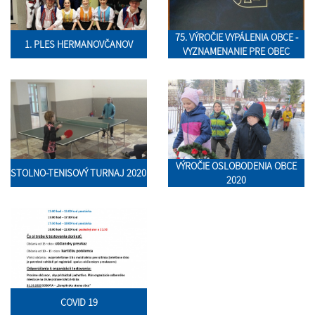
75. VÝROČIE VYPÁLENIA OBCE -
1. PLES HERMANOVČANOV
VYZNAMENANIE PRE OBEC
VÝROČIE OSLOBODENIA OBCE
STOLNO-TENISOVÝ TURNAJ 2020
2020
COVID 19