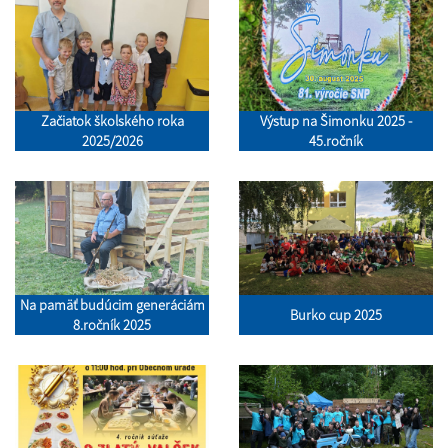
Začiatok školského roka
Výstup na Šimonku 2025 -
2025/2026
45.ročník
Na pamäť budúcim generáciám
Burko cup 2025
8.ročník 2025