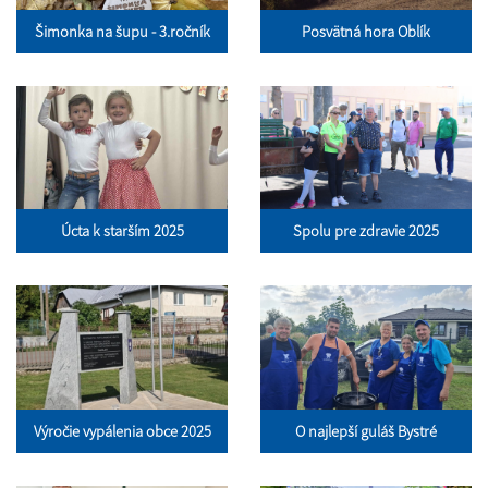
Šimonka na šupu - 3.ročník
Posvätná hora Oblík
Úcta k starším 2025
Spolu pre zdravie 2025
Výročie vypálenia obce 2025
O najlepší guláš Bystré