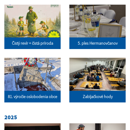
Čistý revír = čistá príroda
5. ples Hermanovčanov
81. výročie oslobodenia obce
Zabíjačkové hody
2025