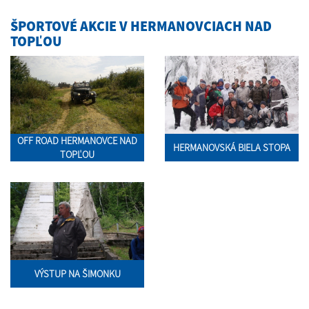
ŠPORTOVÉ AKCIE V HERMANOVCIACH NAD
TOPĽOU
OFF ROAD HERMANOVCE NAD
HERMANOVSKÁ BIELA STOPA
TOPĽOU
VÝSTUP NA ŠIMONKU