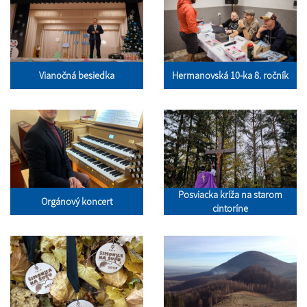
Vianočná besiedka
Hermanovská 10-ka 8. ročník
Posviacka kríža na starom
Orgánový koncert
cintoríne