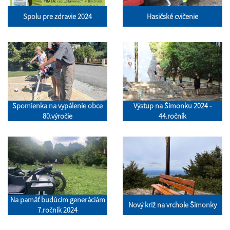
Spolu pre zdravie 2024
Hasičské cvičenie
Spomienka na vypálenie obce
Výstup na Šimonku 2024 -
80.výročie
44.ročník
Na pamäť budúcim generáciám
Nový kríž na vrchole Šimonky
7.ročník 2024