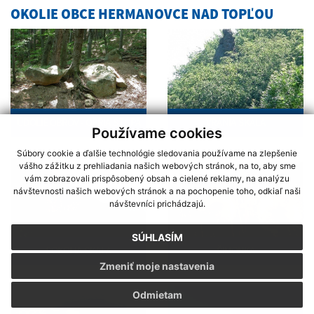
OKOLIE OBCE HERMANOVCE NAD TOPĽOU
ÚDOLIE OBROV - OBRIA STOPA
VRANIA SKALA
Používame cookies
Súbory cookie a ďalšie technológie sledovania používame na zlepšenie
vášho zážitku z prehliadania našich webových stránok, na to, aby sme
vám zobrazovali prispôsobený obsah a cielené reklamy, na analýzu
návštevnosti našich webových stránok a na pochopenie toho, odkiaľ naši
návštevníci prichádzajú.
SÚHLASÍM
SOKOLIA SKALA
ŠIMONKA
Zmeniť moje nastavenia
Odmietam