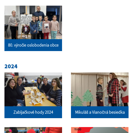
80. výročie oslobodenia obce
2024
Zabíjačkové hody 2024
Mikuláš a Vianočná besiedka