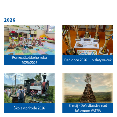
2026
Koniec školského roka
Deň obce 2026 .... o zlatý valček
2025/2026
8. máj - Deň víťazstva nad
Škola v prírode 2026
fašizmom VATRA