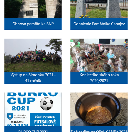
Obnova pamätníka SNP
Odhalenie Pamätníka Čapajev
Výstup na Šimonku 2021 -
Koniec školského roka
41.ročník
2020/2021
BURKO CUP 2021
Deň rodiny na OPAL CAMPe 2021