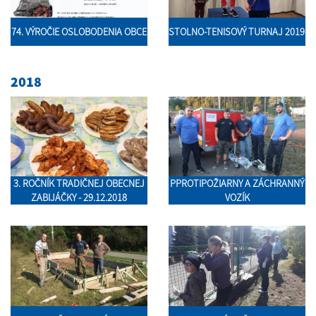
74. VÝROČIE OSLOBODENIA OBCE
STOLNO-TENISOVÝ TURNAJ 2019
2018
3. ROČNÍK TRADIČNEJ OBECNEJ
PPROTIPOŽIARNY A ZÁCHRANNÝ
ZABIJÁČKY - 29.12.2018
VOZÍK