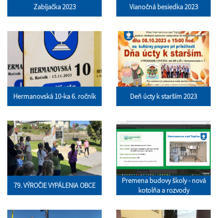
Zabíjačka 2023
Vianočná besiedka 2023
Hermanovská 10-ka 6. ročník
Deň úcty k starším 2023
Premena budovy školy - nová
79. VÝROČIE VYPÁLENIA OBCE
kotolňa a rozvody