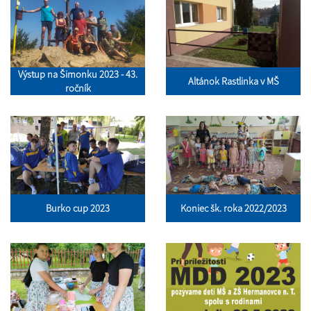
Výstup na Šimonku 2023 - 43.
Altánok Rastlinka v MŠ
ročník
Burko cup 2023
Koniec šk. roka 2022/2023