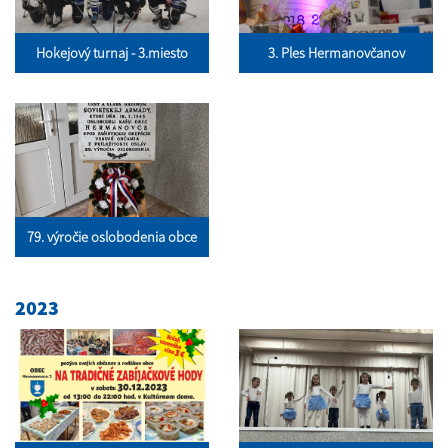
Hokejový turnaj - 3.miesto
3. Ples Hermanovčanov
79. výročie oslobodenia obce
2023