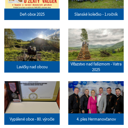
Deň obce 2025
Slanské kolečko - 1.ročník
Víťazstvo nad fašizmom - Vatra
Lavičky nad obcou
2025
Vypálené obce - 80. výročie
4. ples Hermanovčanov