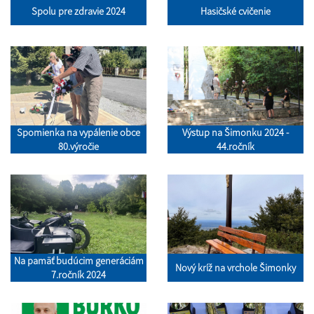
Spolu pre zdravie 2024
Hasičské cvičenie
Spomienka na vypálenie obce
Výstup na Šimonku 2024 -
80.výročie
44.ročník
Na pamäť budúcim generáciám
Nový kríž na vrchole Šimonky
7.ročník 2024