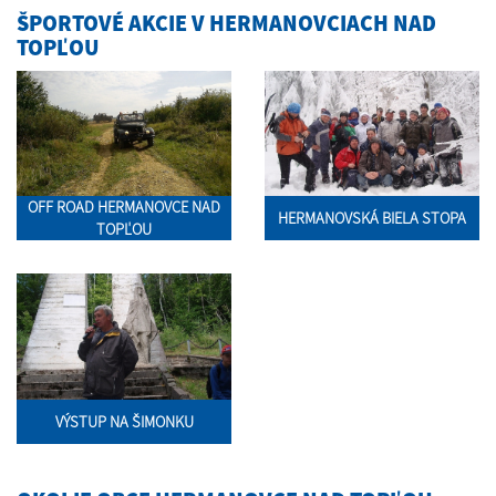
ŠPORTOVÉ AKCIE V HERMANOVCIACH NAD
TOPĽOU
OFF ROAD HERMANOVCE NAD
HERMANOVSKÁ BIELA STOPA
TOPĽOU
VÝSTUP NA ŠIMONKU