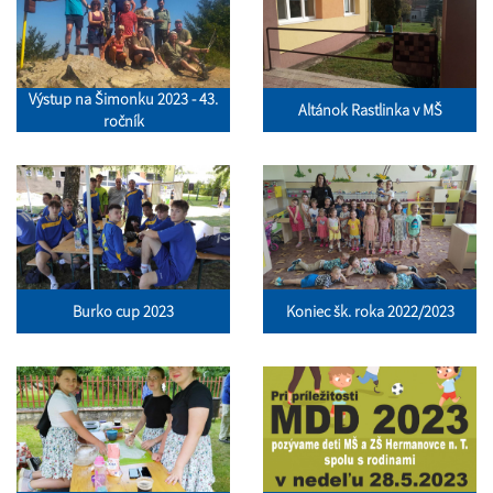
Výstup na Šimonku 2023 - 43.
Altánok Rastlinka v MŠ
ročník
Burko cup 2023
Koniec šk. roka 2022/2023