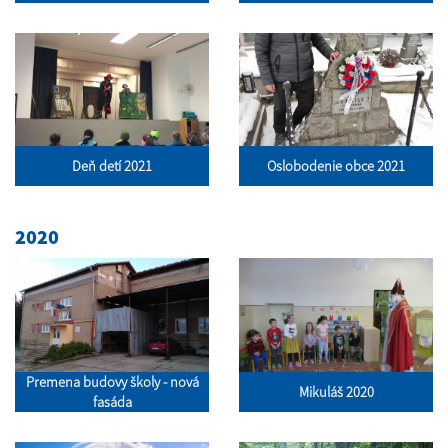
Deň detí 2021
Oslobodenie obce 2021
2020
Premena budovy školy - nová
Mikuláš 2020
fasáda