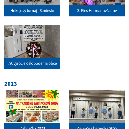
Hokejový turnaj - 3.miesto
3. Ples Hermanovčanov
79. výročie oslobodenia obce
2023
Zabíjačka 2023
Vianočná besiedka 2023