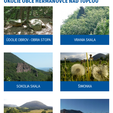
OKOLIE OBCE HERMANOVCE NAD TOPĽOU
ÚDOLIE OBROV - OBRIA STOPA
VRANIA SKALA
SOKOLIA SKALA
ŠIMONKA