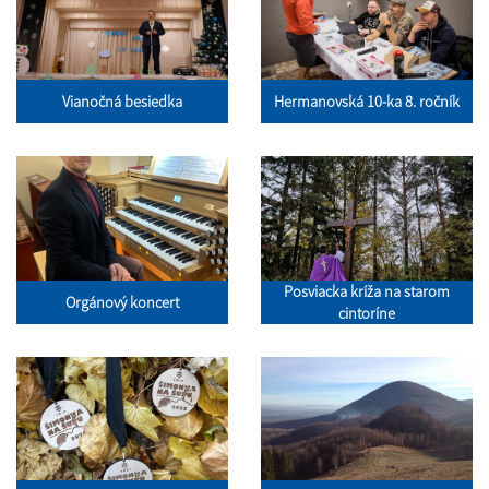
Vianočná besiedka
Hermanovská 10-ka 8. ročník
Posviacka kríža na starom
Orgánový koncert
cintoríne