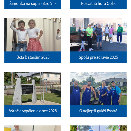
Šimonka na šupu - 3.ročník
Posvätná hora Oblík
Úcta k starším 2025
Spolu pre zdravie 2025
Výročie vypálenia obce 2025
O najlepší guláš Bystré