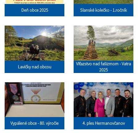
Deň obce 2025
Slanské kolečko - 1.ročník
Víťazstvo nad fašizmom - Vatra
Lavičky nad obcou
2025
Vypálené obce - 80. výročie
4. ples Hermanovčanov