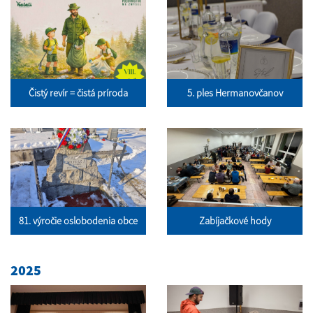
Čistý revír = čistá príroda
5. ples Hermanovčanov
81. výročie oslobodenia obce
Zabíjačkové hody
2025