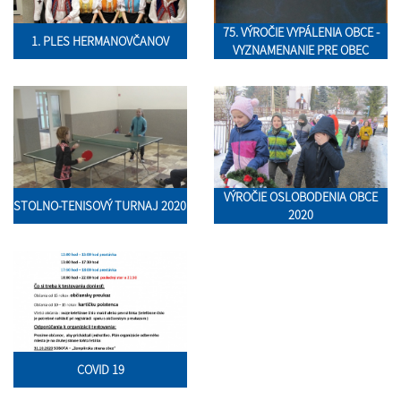
75. VÝROČIE VYPÁLENIA OBCE -
1. PLES HERMANOVČANOV
VYZNAMENANIE PRE OBEC
VÝROČIE OSLOBODENIA OBCE
STOLNO-TENISOVÝ TURNAJ 2020
2020
COVID 19