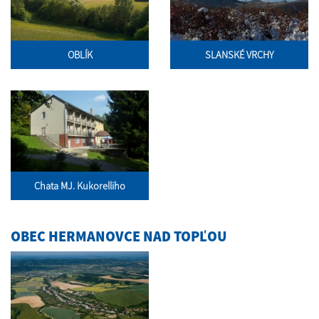
OBLÍK
SLANSKÉ VRCHY
Chata MJ. Kukorelliho
OBEC HERMANOVCE NAD TOPĽOU