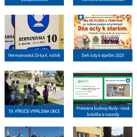
Hermanovská 10-ka 6. ročník
Deň úcty k starším 2023
Premena budovy školy - nová
79. VÝROČIE VYPÁLENIA OBCE
kotolňa a rozvody