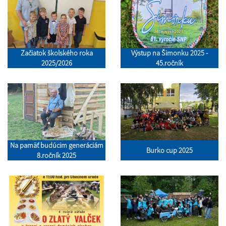
Začiatok školského roka
Výstup na Šimonku 2025 -
2025/2026
45.ročník
Na pamäť budúcim generáciám
Burko cup 2025
8.ročník 2025