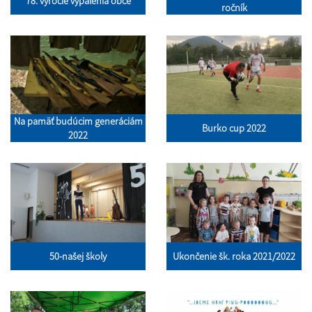
78. výročie vypálenia obce
ročník
Na pamäť budúcim generáciám
Burko cup 2022
2022
50-našej školy
Ukončenie šk. roka 2021/2022