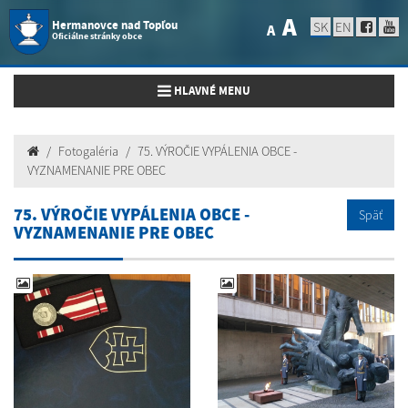
A
Hermanovce nad Topľou
SK
EN
A
Oficiálne stránky obce
Toggle navigation
HLAVNÉ MENU
Fotogaléria
75. VÝROČIE VYPÁLENIA OBCE -
VYZNAMENANIE PRE OBEC
75. VÝROČIE VYPÁLENIA OBCE -
Späť
VYZNAMENANIE PRE OBEC