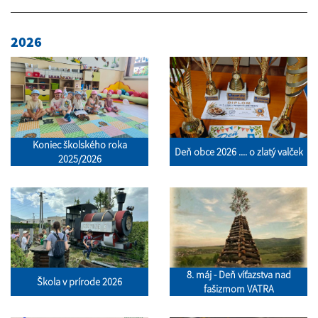
2026
Koniec školského roka
Deň obce 2026 .... o zlatý valček
2025/2026
8. máj - Deň víťazstva nad
Škola v prírode 2026
fašizmom VATRA