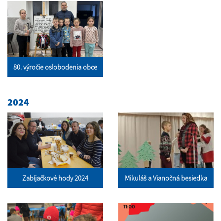
80. výročie oslobodenia obce
2024
Zabíjačkové hody 2024
Mikuláš a Vianočná besiedka