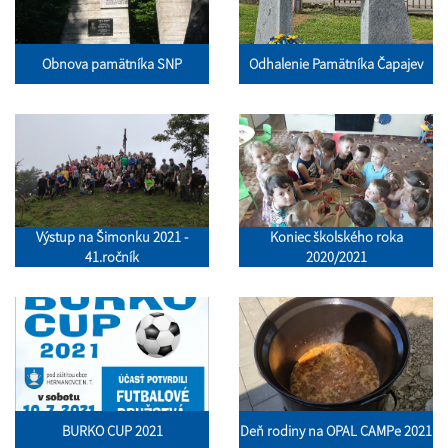
Obnova pamätníka SNP
Odhalenie Pamätníka Čapajev
Výstup na Šimonku 2021 -
Koniec školského roka
41.ročník
2020/2021
BURKO CUP 2021
Deň rodiny na OPAL CAMPe 2021