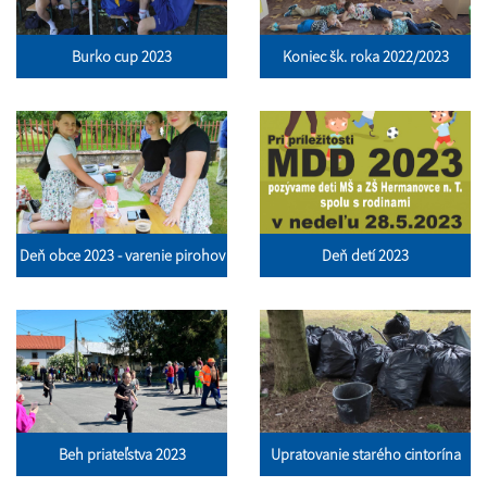
Burko cup 2023
Koniec šk. roka 2022/2023
Deň obce 2023 - varenie pirohov
Deň detí 2023
Beh priateľstva 2023
Upratovanie starého cintorína