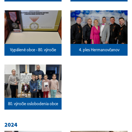
Vypálené obce - 80. výročie
4. ples Hermanovčanov
80. výročie oslobodenia obce
2024