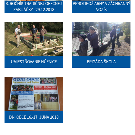
3. ROČNÍK TRADIČNEJ OBECNEJ
PPROTIPOŽIARNY A ZÁCHRANNÝ
ZABIJÁČKY - 29.12.2018
VOZÍK
UMIESTŇOVANIE HÚFNICE
BRIGÁDA ŠKOLA
DNI OBCE 16.-17. JÚNA 2018