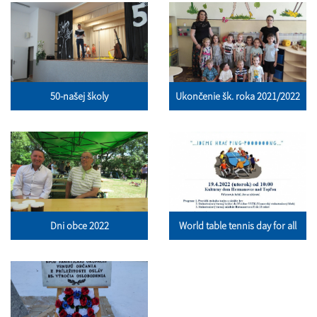
50-našej školy
Ukončenie šk. roka 2021/2022
Dni obce 2022
World table tennis day for all