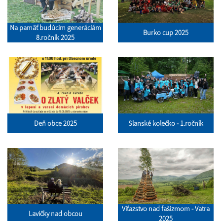
Na pamäť budúcim generáciám
Burko cup 2025
8.ročník 2025
Deň obce 2025
Slanské kolečko - 1.ročník
Víťazstvo nad fašizmom - Vatra
Lavičky nad obcou
2025