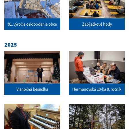
81. výročie oslobodenia obce
Zabíjačkové hody
2025
Vianočná besiedka
Hermanovská 10-ka 8. ročník