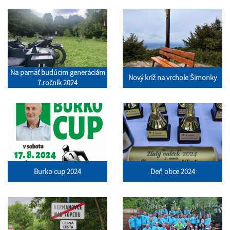
Na pamäť budúcim generáciám
Nový kríž na vrchole Šimonky
7.ročník 2024
Burko cup 2024
Deň obce 2024