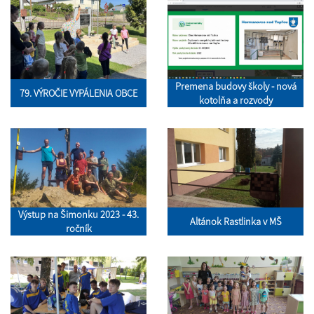
Premena budovy školy - nová
79. VÝROČIE VYPÁLENIA OBCE
kotolňa a rozvody
Výstup na Šimonku 2023 - 43.
Altánok Rastlinka v MŠ
ročník