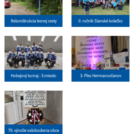
Rekonštrukcia lesnej cesty
0. ročník Slanské kolečko
Hokejový turnaj - 3.miesto
3. Ples Hermanovčanov
79. výročie oslobodenia obce