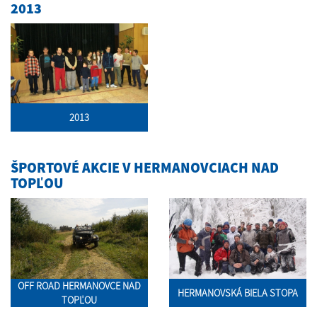
2013
2013
ŠPORTOVÉ AKCIE V HERMANOVCIACH NAD
TOPĽOU
OFF ROAD HERMANOVCE NAD
HERMANOVSKÁ BIELA STOPA
TOPĽOU