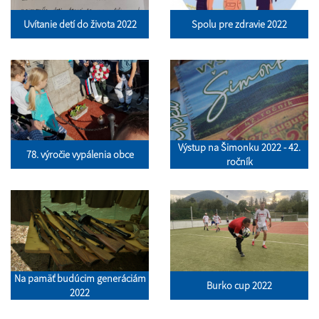
Uvítanie detí do života 2022
Spolu pre zdravie 2022
Výstup na Šimonku 2022 - 42.
78. výročie vypálenia obce
ročník
Na pamäť budúcim generáciám
Burko cup 2022
2022