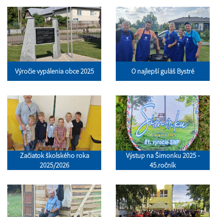
Výročie vypálenia obce 2025
O najlepší guláš Bystré
Začiatok školského roka
Výstup na Šimonku 2025 -
2025/2026
45.ročník