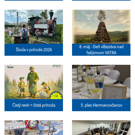
8. máj - Deň víťazstva nad
Škola v prírode 2026
fašizmom VATRA
Čistý revír = čistá príroda
5. ples Hermanovčanov