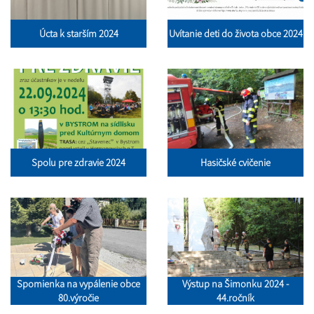
Úcta k starším 2024
Uvítanie deti do života obce 2024
Spolu pre zdravie 2024
Hasičské cvičenie
Spomienka na vypálenie obce
Výstup na Šimonku 2024 -
80.výročie
44.ročník