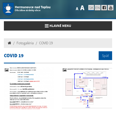
A
Hermanovce nad Topľou
SK
EN
A
Oficiálne stránky obce
Toggle navigation
HLAVNÉ MENU
Fotogaléria
COVID 19
COVID 19
Späť