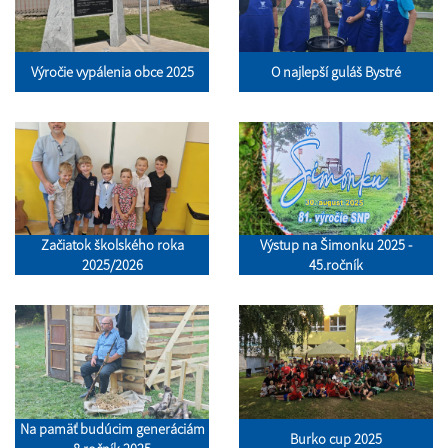
Výročie vypálenia obce 2025
O najlepší guláš Bystré
Začiatok školského roka
Výstup na Šimonku 2025 -
2025/2026
45.ročník
Na pamäť budúcim generáciám
Burko cup 2025