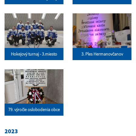
Hokejový turnaj - 3.miesto
3. Ples Hermanovčanov
79. výročie oslobodenia obce
2023