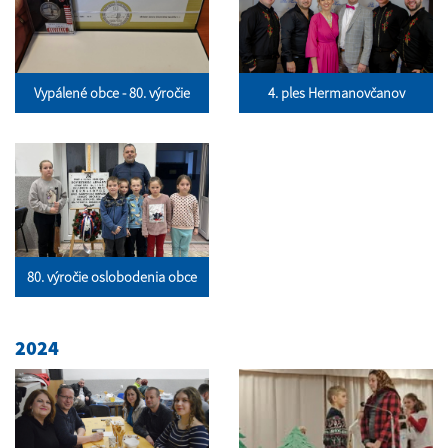
Vypálené obce - 80. výročie
4. ples Hermanovčanov
80. výročie oslobodenia obce
2024