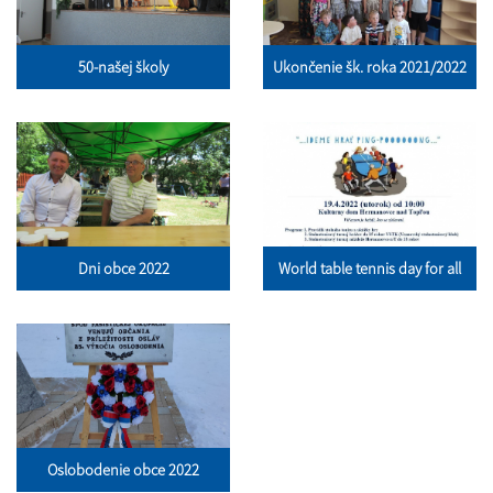
50-našej školy
Ukončenie šk. roka 2021/2022
Dni obce 2022
World table tennis day for all
Oslobodenie obce 2022