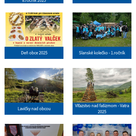
8.ročník 2025
Deň obce 2025
Slanské kolečko - 1.ročník
Víťazstvo nad fašizmom - Vatra
Lavičky nad obcou
2025