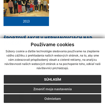
2013
ŠPORTOVÉ AKCIE V HERMANOVCIACH NAD
TOPĽOU
Používame cookies
Súbory cookie a ďalšie technológie sledovania používame na zlepšenie
vášho zážitku z prehliadania našich webových stránok, na to, aby sme
vám zobrazovali prispôsobený obsah a cielené reklamy, na analýzu
návštevnosti našich webových stránok a na pochopenie toho, odkiaľ naši
návštevníci prichádzajú.
OFF ROAD HERMANOVCE NAD
HERMANOVSKÁ BIELA STOPA
SÚHLASÍM
TOPĽOU
Zmeniť moje nastavenia
Odmietam