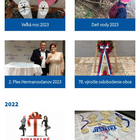
Veľká noc 2023
Deň vody 2023
2. Ples Hermanovčanov 2023
78. výročie oslobodenie obce
2022