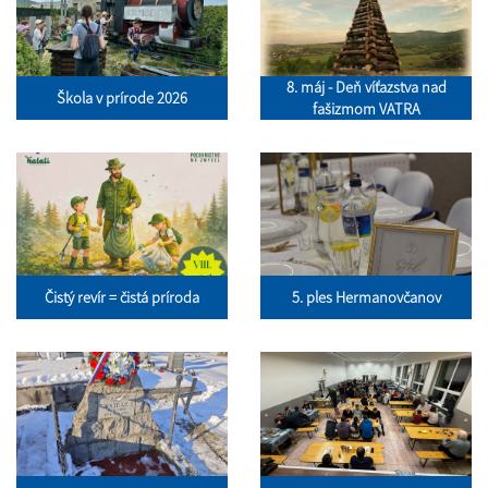
8. máj - Deň víťazstva nad
Škola v prírode 2026
fašizmom VATRA
Čistý revír = čistá príroda
5. ples Hermanovčanov