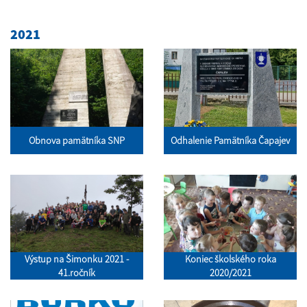
2021
Obnova pamätníka SNP
Odhalenie Pamätníka Čapajev
Výstup na Šimonku 2021 -
Koniec školského roka
41.ročník
2020/2021