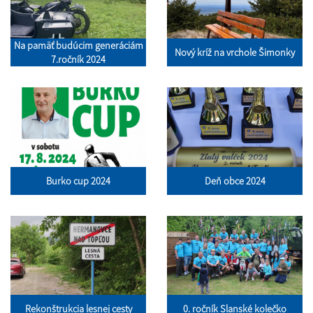
Na pamäť budúcim generáciám
Nový kríž na vrchole Šimonky
7.ročník 2024
Burko cup 2024
Deň obce 2024
Rekonštrukcia lesnej cesty
0. ročník Slanské kolečko