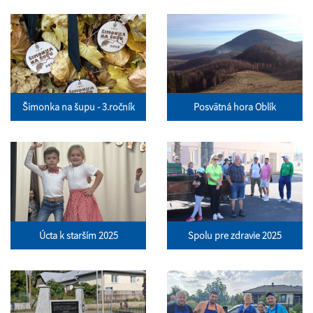
Šimonka na šupu - 3.ročník
Posvätná hora Oblík
Úcta k starším 2025
Spolu pre zdravie 2025