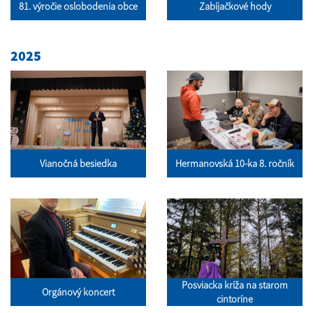
81. výročie oslobodenia obce
Zabíjačkové hody
2025
Vianočná besiedka
Hermanovská 10-ka 8. ročník
Posviacka kríža na starom
Orgánový koncert
cintoríne