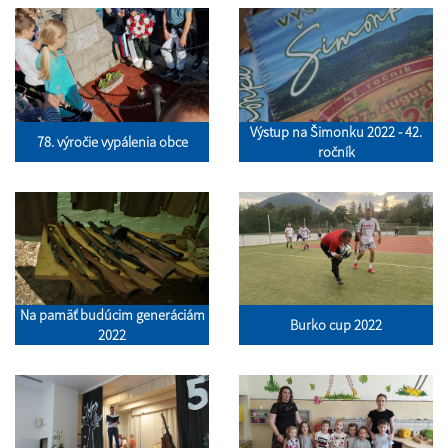
Výstup na Šimonku 2022 - 42.
78. výročie vypálenia obce
ročník
Na pamäť budúcim generáciám
Burko cup 2022
2022