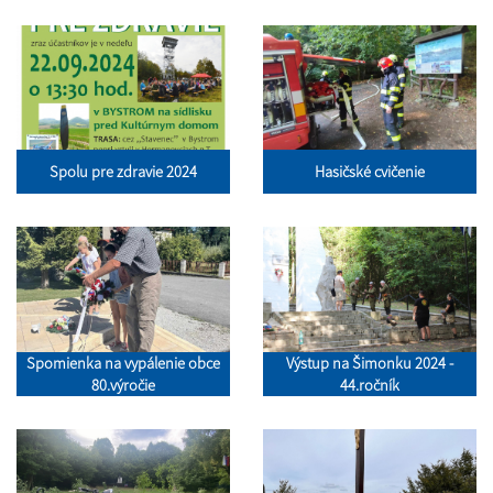
Spolu pre zdravie 2024
Hasičské cvičenie
Spomienka na vypálenie obce
Výstup na Šimonku 2024 -
80.výročie
44.ročník