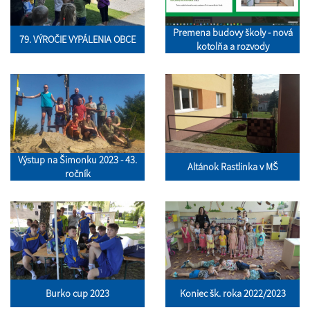
Premena budovy školy - nová
79. VÝROČIE VYPÁLENIA OBCE
kotolňa a rozvody
Výstup na Šimonku 2023 - 43.
Altánok Rastlinka v MŠ
ročník
Burko cup 2023
Koniec šk. roka 2022/2023