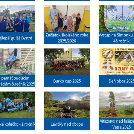
Začiatok školského roka
Výstup na Šimonku 
jlepší guláš Bystré
2025/2026
45.ročník
 pamäť budúcim
Burko cup 2025
Deň obce 202
áciám 8.ročník 2025
Víťazstvo nad faši
ké kolečko - 1.ročník
Lavičky nad obcou
Vatra 2025