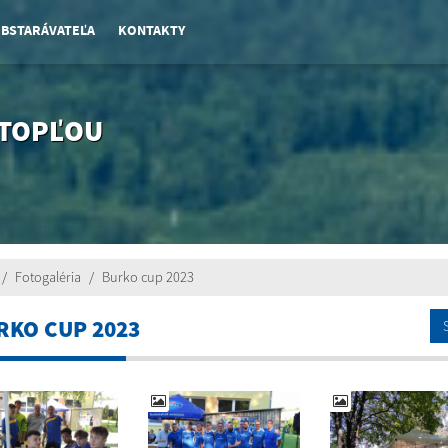
OBSTARÁVATEĽA
KONTAKTY
 TOPĽOU
Fotogaléria
Burko cup 2023
RKO CUP 2023