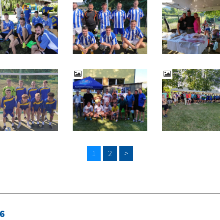
1
2
>
6