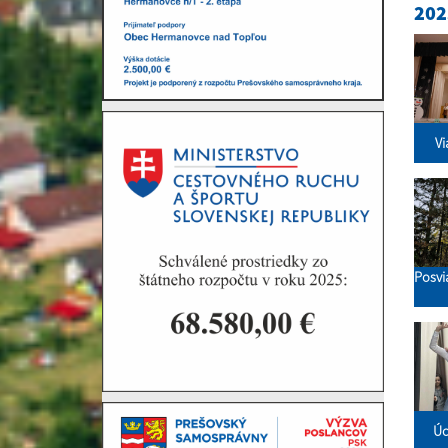
202
Vi
Posvi
Úc