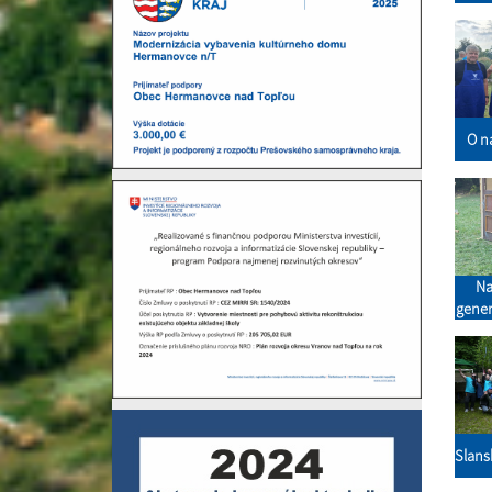
O na
Na
gener
Slans