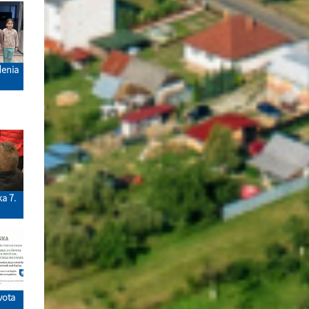
denia
 7.
ivota