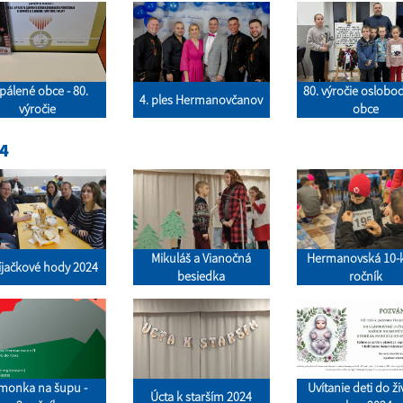
pálené obce - 80.
80. výročie oslobo
4. ples Hermanovčanov
výročie
obce
4
Mikuláš a Vianočná
Hermanovská 10-ka
íjačkové hody 2024
besiedka
ročník
monka na šupu -
Uvítanie deti do ž
Úcta k starším 2024