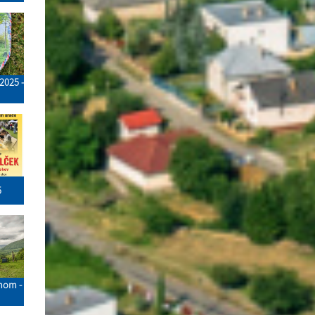
2025 -
5
zmom -