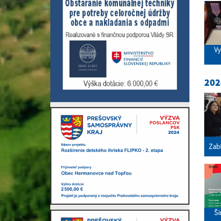
Vy
202
Zab
Ši