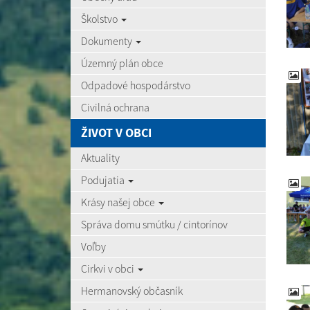
Školstvo
Dokumenty
Územný plán obce
Odpadové hospodárstvo
Civilná ochrana
ŽIVOT V OBCI
Aktuality
Podujatia
Krásy našej obce
Správa domu smútku / cintorínov
Voľby
Cirkvi v obci
Hermanovský občasník