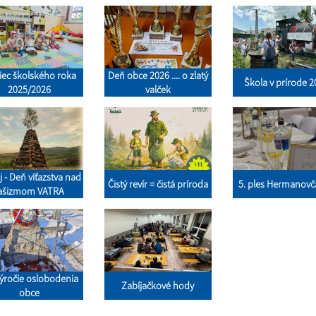
iec školského roka
Deň obce 2026 .... o zlatý
Škola v prírode 
2025/2026
valček
j - Deň víťazstva nad
Čistý revír = čistá príroda
5. ples Hermanov
ašizmom VATRA
výročie oslobodenia
Zabíjačkové hody
obce