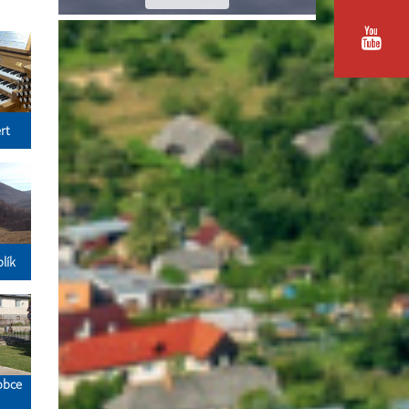
rt
lík
 obce