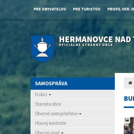
PRE OBYVATEĽOV
PRE TURISTOV
PROFIL VER. 
HERMANOVCE NAD
OFICIÁLNE STRÁNKY OBCE
SAMOSPRÁVA
O obci
BU
Starosta obce
Obecné zastupiteľstvo
Hlavný kontrolór
Obecný úrad