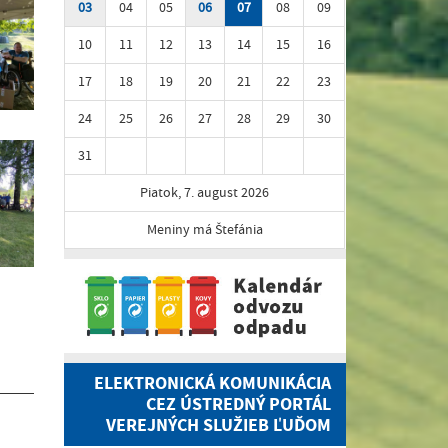
03
04
05
06
07
08
09
10
11
12
13
14
15
16
17
18
19
20
21
22
23
24
25
26
27
28
29
30
31
Piatok, 7. august 2026
Meniny má Štefánia
ELEKTRONICKÁ KOMUNIKÁCIA
CEZ ÚSTREDNÝ PORTÁL
VEREJNÝCH SLUŽIEB ĽUĎOM