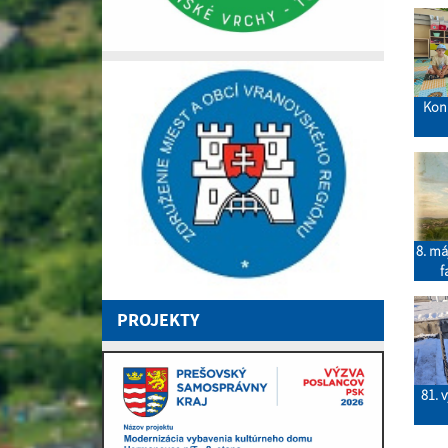
Kon
8. má
f
PROJEKTY
81. 