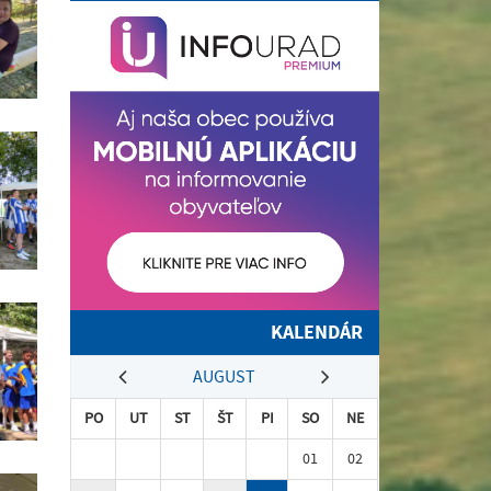
KALENDÁR
AUGUST
PO
UT
ST
ŠT
PI
SO
NE
01
02