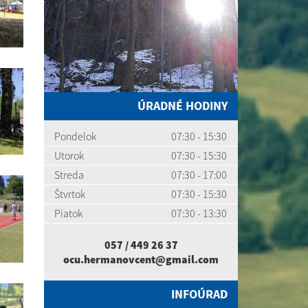
ÚRADNÉ HODINY
Pondelok
07:30 - 15:30
Utorok
07:30 - 15:30
Streda
07:30 - 17:00
Štvrtok
07:30 - 15:30
Piatok
07:30 - 13:30
057 / 449 26 37
ocu.hermanovcent@gmail.com
INFOÚRAD