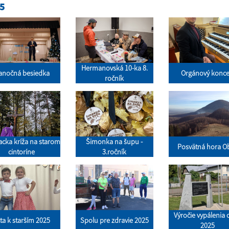
5
Hermanovská 10-ka 8.
anočná besiedka
Orgánový konce
ročník
acka kríža na starom
Šimonka na šupu -
Posvätná hora Ob
cintoríne
3.ročník
Výročie vypálenia
ta k starším 2025
Spolu pre zdravie 2025
2025