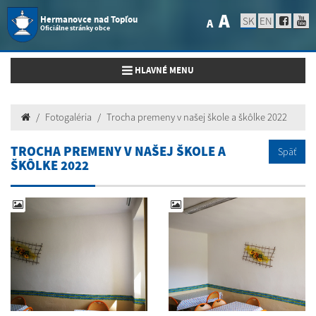
A
Hermanovce nad Topľou
SK
EN
A
Oficiálne stránky obce
Toggle navigation
HLAVNÉ MENU
Fotogaléria
Trocha premeny v našej škole a škôlke 2022
TROCHA PREMENY V NAŠEJ ŠKOLE A
Späť
ŠKÔLKE 2022