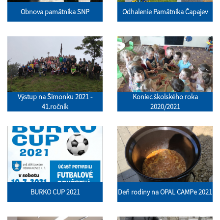
Obnova pamätníka SNP
Odhalenie Pamätníka Čapajev
Výstup na Šimonku 2021 -
Koniec školského roka
41.ročník
2020/2021
BURKO CUP 2021
Deň rodiny na OPAL CAMPe 2021