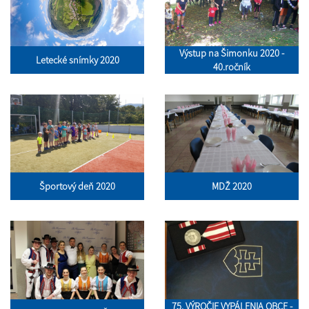
Výstup na Šimonku 2020 -
Letecké snímky 2020
40.ročník
Športový deň 2020
MDŽ 2020
75. VÝROČIE VYPÁLENIA OBCE -