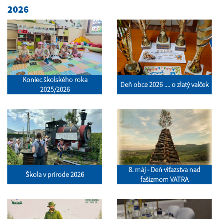
2026
Koniec školského roka
Deň obce 2026 .... o zlatý valček
2025/2026
8. máj - Deň víťazstva nad
Škola v prírode 2026
fašizmom VATRA