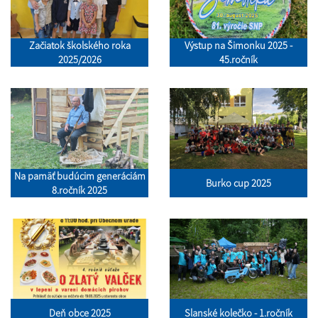
Začiatok školského roka
Výstup na Šimonku 2025 -
2025/2026
45.ročník
Na pamäť budúcim generáciám
Burko cup 2025
8.ročník 2025
Deň obce 2025
Slanské kolečko - 1.ročník