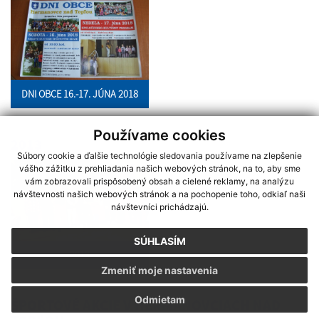
DNI OBCE 16.-17. JÚNA 2018
Používame cookies
2013
Súbory cookie a ďalšie technológie sledovania používame na zlepšenie
vášho zážitku z prehliadania našich webových stránok, na to, aby sme
vám zobrazovali prispôsobený obsah a cielené reklamy, na analýzu
návštevnosti našich webových stránok a na pochopenie toho, odkiaľ naši
návštevníci prichádzajú.
SÚHLASÍM
2013
Zmeniť moje nastavenia
Odmietam
ŠPORTOVÉ AKCIE V HERMANOVCIACH NAD