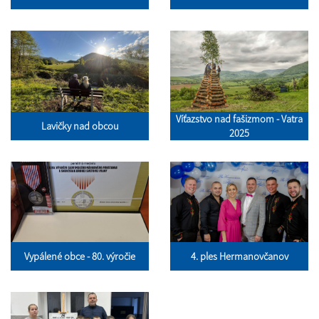
Víťazstvo nad fašizmom - Vatra
Lavičky nad obcou
2025
Vypálené obce - 80. výročie
4. ples Hermanovčanov