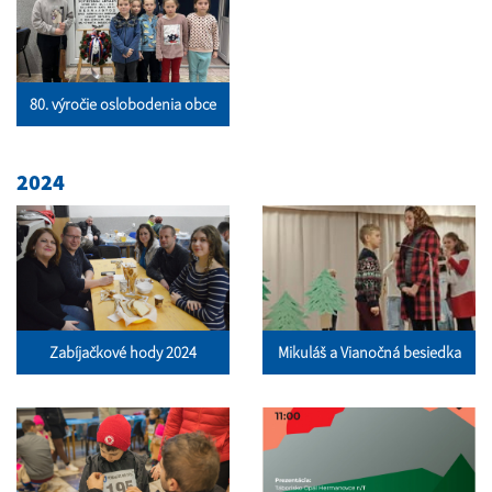
80. výročie oslobodenia obce
2024
Zabíjačkové hody 2024
Mikuláš a Vianočná besiedka