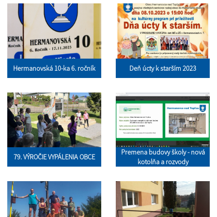
Hermanovská 10-ka 6. ročník
Deň úcty k starším 2023
Premena budovy školy - nová
79. VÝROČIE VYPÁLENIA OBCE
kotolňa a rozvody