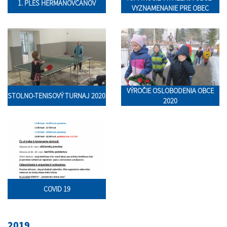
1. PLES HERMANOVČANOV
VYZNAMENANIE PRE OBEC
VÝROČIE OSLOBODENIA OBCE
STOLNO-TENISOVÝ TURNAJ 2020
2020
COVID 19
2019