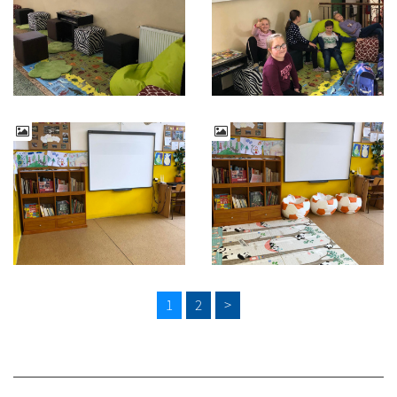
1
2
>