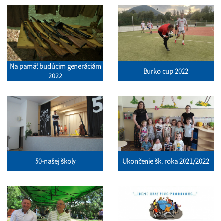
Na pamäť budúcim generáciám
Burko cup 2022
2022
50-našej školy
Ukončenie šk. roka 2021/2022