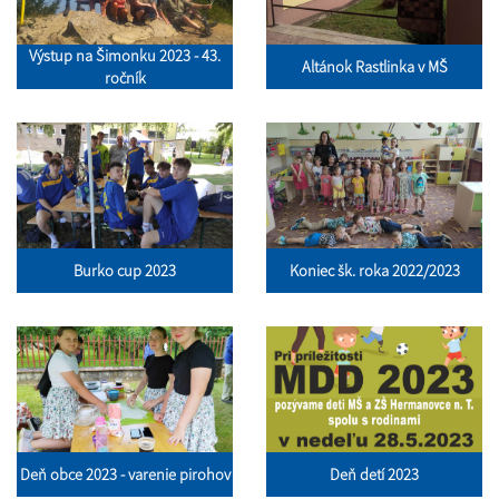
Výstup na Šimonku 2023 - 43.
Altánok Rastlinka v MŠ
ročník
Burko cup 2023
Koniec šk. roka 2022/2023
Deň obce 2023 - varenie pirohov
Deň detí 2023