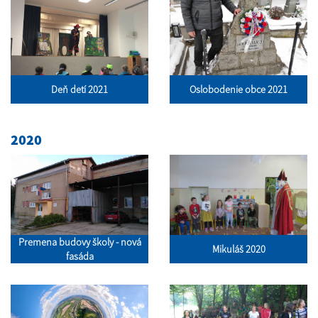
Deň detí 2021
Oslobodenie obce 2021
2020
Premena budovy školy - nová
Mikuláš 2020
fasáda