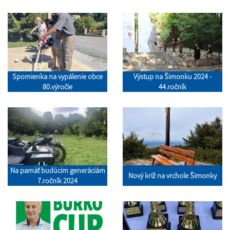
Spomienka na vypálenie obce
Výstup na Šimonku 2024 -
80.výročie
44.ročník
Na pamäť budúcim generáciám
Nový kríž na vrchole Šimonky
7.ročník 2024