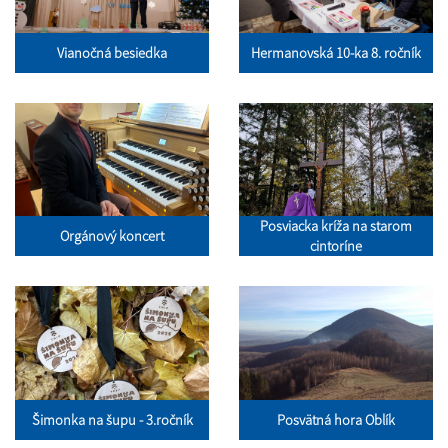
Vianočná besiedka
Hermanovská 10-ka 8. ročník
Posviacka kríža na starom
Orgánový koncert
cintoríne
Šimonka na šupu - 3.ročník
Posvätná hora Oblík