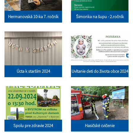
Hermanovská 10-ka 7. ročník
Šimonka na šupu - 2.ročník
Úcta k starším 2024
Uvítanie deti do života obce 2024
Spolu pre zdravie 2024
Hasičské cvičenie