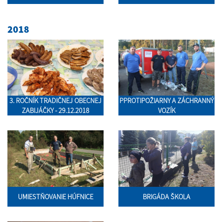
2018
3. ROČNÍK TRADIČNEJ OBECNEJ
PPROTIPOŽIARNY A ZÁCHRANNÝ
ZABIJÁČKY - 29.12.2018
VOZÍK
UMIESTŇOVANIE HÚFNICE
BRIGÁDA ŠKOLA