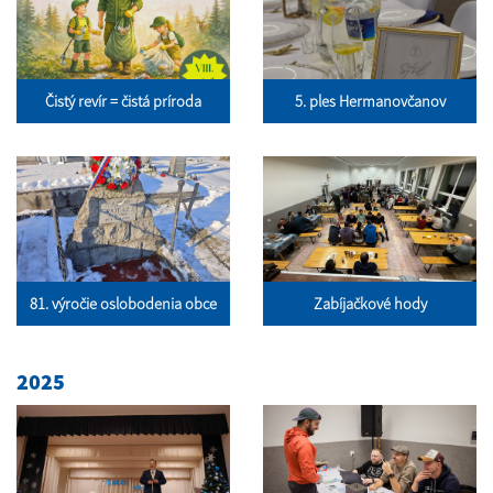
Čistý revír = čistá príroda
5. ples Hermanovčanov
81. výročie oslobodenia obce
Zabíjačkové hody
2025