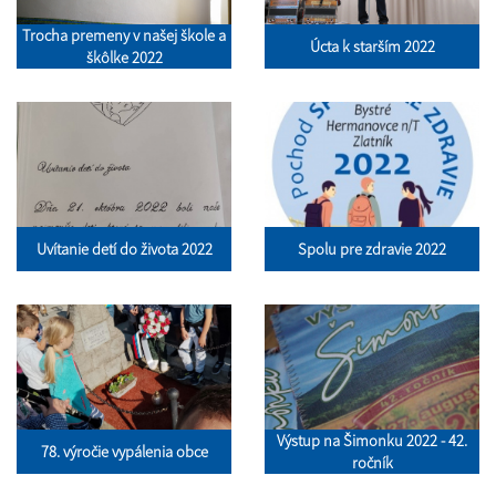
Trocha premeny v našej škole a
Úcta k starším 2022
škôlke 2022
Uvítanie detí do života 2022
Spolu pre zdravie 2022
Výstup na Šimonku 2022 - 42.
78. výročie vypálenia obce
ročník