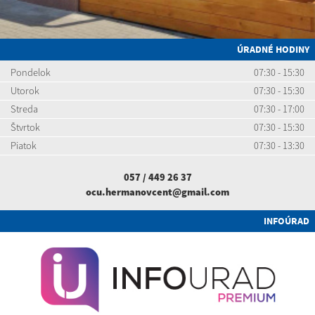
ÚRADNÉ HODINY
Pondelok
07:30 - 15:30
Utorok
07:30 - 15:30
Streda
07:30 - 17:00
Štvrtok
07:30 - 15:30
Piatok
07:30 - 13:30
057 / 449 26 37
ocu.hermanovcent@gmail.com
INFOÚRAD