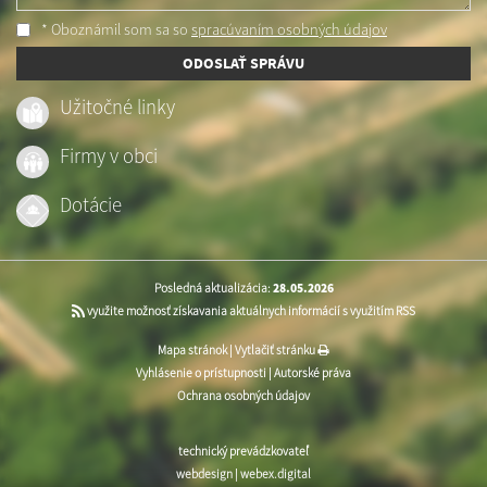
* Oboznámil som sa so
spracúvaním osobných údajov
ODOSLAŤ SPRÁVU
Užitočné linky
Firmy v obci
Dotácie
Posledná aktualizácia:
28.05.2026
využite možnosť získavania aktuálnych informácií s využitím RSS
Mapa stránok
|
Vytlačiť stránku
Vyhlásenie o prístupnosti
|
Autorské práva
Ochrana osobných údajov
technický prevádzkovateľ
webdesign
|
webex.digital