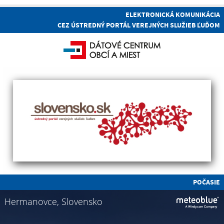
ELEKTRONICKÁ KOMUNIKÁCIA
CEZ ÚSTREDNÝ PORTÁL VEREJNÝCH SLUŽIEB ĽUĎOM
POČASIE