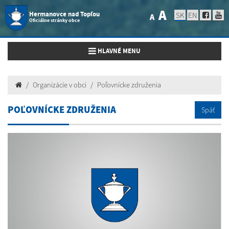
A
Hermanovce nad Topľou
SK
EN
A
Oficiálne stránky obce
Toggle navigation
HLAVNÉ MENU
Organizácie v obci
Poľovnícke združenia
POĽOVNÍCKE ZDRUŽENIA
Späť