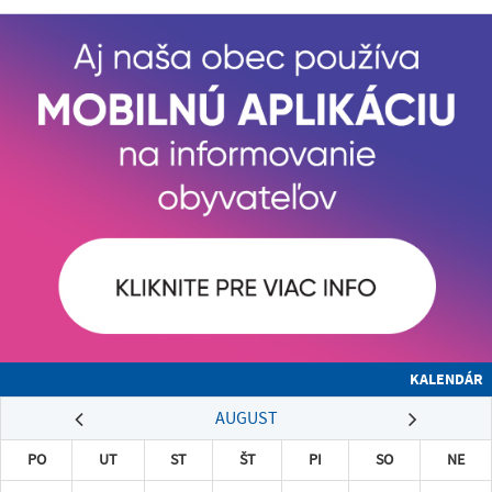
KALENDÁR
AUGUST
PO
UT
ST
ŠT
PI
SO
NE