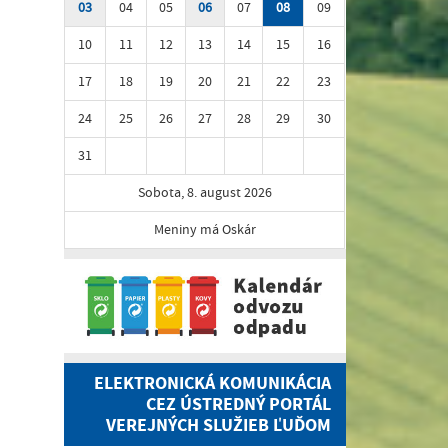
03
04
05
06
07
08
09
10
11
12
13
14
15
16
17
18
19
20
21
22
23
24
25
26
27
28
29
30
31
Sobota, 8. august 2026
Meniny má Oskár
ELEKTRONICKÁ KOMUNIKÁCIA
CEZ ÚSTREDNÝ PORTÁL
VEREJNÝCH SLUŽIEB ĽUĎOM