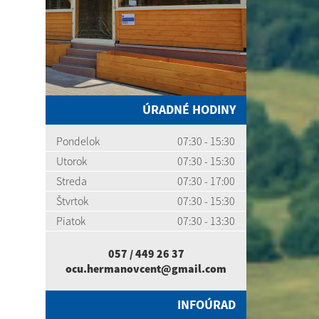
ÚRADNÉ HODINY
Pondelok
07:30 - 15:30
Utorok
07:30 - 15:30
Streda
07:30 - 17:00
Štvrtok
07:30 - 15:30
Piatok
07:30 - 13:30
057 / 449 26 37
ocu.hermanovcent@gmail.com
INFOÚRAD