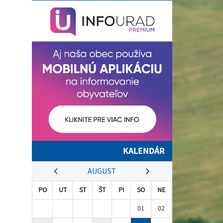
KALENDÁR
AUGUST
PO
UT
ST
ŠT
PI
SO
NE
01
02