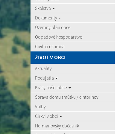
Školstvo
Dokumenty
Územný plán obce
Odpadové hospodárstvo
Civilná ochrana
ŽIVOT V OBCI
Aktuality
Podujatia
Krásy našej obce
Správa domu smútku / cintorínov
Voľby
Cirkvi v obci
Hermanovský občasník