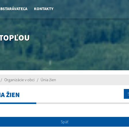
OBSTARÁVATEĽA
KONTAKTY
 TOPĽOU
Organizácie v obci
Únia žien
A ŽIEN
Späť