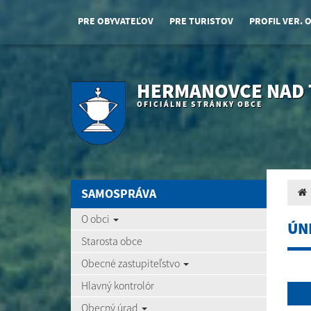
PRE OBYVATEĽOV
PRE TURISTOV
PROFIL VER. 
HERMANOVCE NAD
OFICIÁLNE STRÁNKY OBCE
SAMOSPRÁVA
O obci
ÚNI
Starosta obce
Obecné zastupiteľstvo
Hlavný kontrolór
Obecný úrad