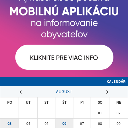
KALENDÁR
AUGUST
PO
UT
ST
ŠT
PI
SO
NE
01
02
03
04
05
06
07
08
09