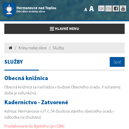
A
Hermanovce nad Topľou
SK
EN
A
Oficiálne stránky obce
Toggle navigation
HLAVNÉ MENU
Krásy našej obce
Služby
SLUŽBY
Späť
Obecná knižnica
Obecná knižnica sa nachádza v budove Obecného úradu. V súčastnej
dobe je nefunkčná.
Kaderníctvo - Zatvorené
Adresa: Hermanovce n/T č. 54 (budova starého obecného úradu -
odbočka na družstvo)
Presťahované do Bystrého (pri CBA)