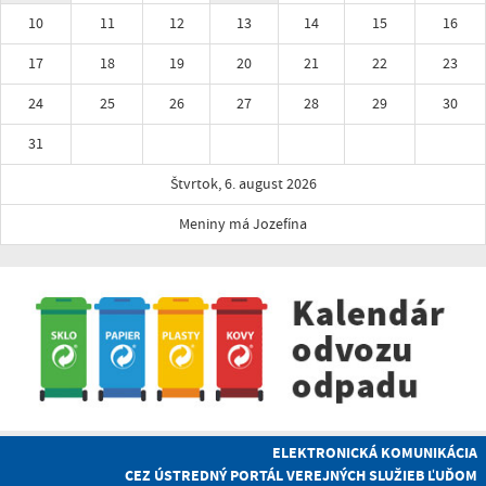
10
11
12
13
14
15
16
17
18
19
20
21
22
23
24
25
26
27
28
29
30
31
Štvrtok, 6. august 2026
Meniny má Jozefína
ELEKTRONICKÁ KOMUNIKÁCIA
CEZ ÚSTREDNÝ PORTÁL VEREJNÝCH SLUŽIEB ĽUĎOM