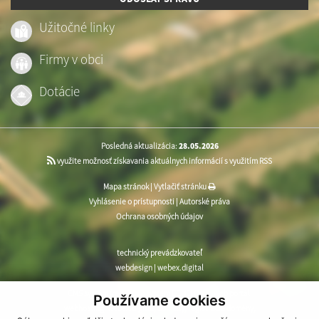
Užitočné linky
Firmy v obci
Dotácie
Posledná aktualizácia:
28.05.2026
využite možnosť získavania aktuálnych informácií s využitím RSS
Mapa stránok
|
Vytlačiť stránku
Vyhlásenie o prístupnosti
|
Autorské práva
Ochrana osobných údajov
technický prevádzkovateľ
webdesign
|
webex.digital
CMS systém (redakčný) systém ECHELON 2
,
web portál
,
Používame cookies
webhosting
,
webex.digital
,
domény
,
registrácia domény
,