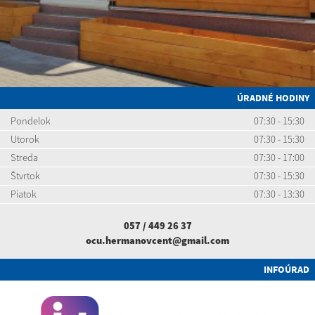
ÚRADNÉ HODINY
Pondelok
07:30 - 15:30
Utorok
07:30 - 15:30
Streda
07:30 - 17:00
Štvrtok
07:30 - 15:30
Piatok
07:30 - 13:30
057 / 449 26 37
ocu.hermanovcent@gmail.com
INFOÚRAD