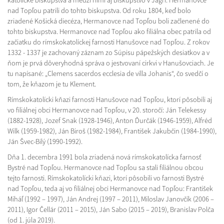
katolícke biskupstvá a medzi nimi aj biskupstvo v Jágri. Hermanovce
nad Topľou patrili do tohto biskupstva. Od roku 1804, keď bolo
zriadené Košická diecéza, Hermanovce nad Topľou boli začlenené do
tohto biskupstva. Hermanovce nad Topľou ako filiálna obec patrila od
začiatku do rímskokatolíckej farnosti Hanušovce nad Topľou. Z rokov
1332 - 1337 je zachovaný záznam zo Súpisu pápežských desiatkov a v
ňom je prvá dôveryhodná správa o jestvovaní cirkvi v Hanušovciach. Je
tu napísané: „Clemens sacerdos ecclesia de villa Johanis“, čo svedčí o
tom, že kňazom je tu Klement.
Rímskokatolícki kňazi farnosti Hanušovce nad Topľou, ktorí pôsobili aj
vo filiálnej obci Hermanovce nad Topľou, v 20. storočí: Ján Telekessy
(1882-1928), Jozef Snak (1928-1946), Anton Ďurčák (1946-1959), Alfréd
Wilk (1959-1982), Ján Biroš (1982-1984), František Jakubčin (1984-1990),
Ján Švec-Bilý (1990-1992).
Dňa 1. decembra 1991 bola zriadená nová rímskokatolícka farnosť
Bystré nad Topľou. Hermanovce nad Topľou sa stali filiálnou obcou
tejto farnosti. Rímskokatolícki kňazi, ktorí pôsobili vo farnosti Bystré
nad Topľou, teda aj vo filiálnej obci Hermanovce nad Topľou: František
Miháľ (1992 – 1997), Ján Andrej (1997 – 2011), Miloslav Janovčík (2006 –
2011), Igor Čellár (2011 – 2015), Ján Sabo (2015 – 2019), Branislav Polča
(od 1. júla 2019).