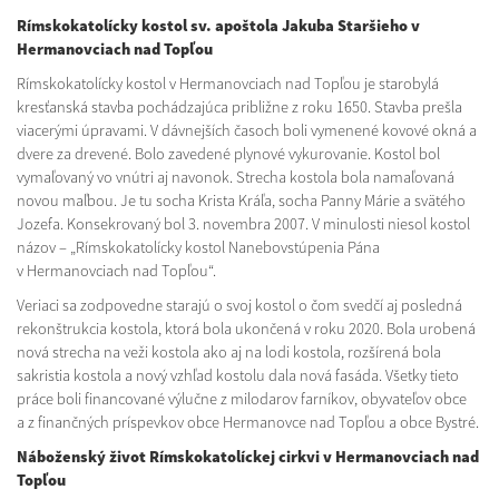
Rímskokatolícky kostol sv. apoštola Jakuba Staršieho v
Hermanovciach nad Topľou
Rímskokatolícky kostol v Hermanovciach nad Topľou je starobylá
kresťanská stavba pochádzajúca približne z roku 1650. Stavba prešla
viacerými úpravami. V dávnejších časoch boli vymenené kovové okná a
dvere za drevené. Bolo zavedené plynové vykurovanie. Kostol bol
vymaľovaný vo vnútri aj navonok. Strecha kostola bola namaľovaná
novou maľbou. Je tu socha Krista Kráľa, socha Panny Márie a svätého
Jozefa. Konsekrovaný bol 3. novembra 2007. V minulosti niesol kostol
názov – „Rímskokatolícky kostol Nanebovstúpenia Pána
v Hermanovciach nad Topľou“.
Veriaci sa zodpovedne starajú o svoj kostol o čom svedčí aj posledná
rekonštrukcia kostola, ktorá bola ukončená v roku 2020. Bola urobená
nová strecha na veži kostola ako aj na lodi kostola, rozšírená bola
sakristia kostola a nový vzhľad kostolu dala nová fasáda. Všetky tieto
práce boli financované výlučne z milodarov farníkov, obyvateľov obce
a z finančných príspevkov obce Hermanovce nad Topľou a obce Bystré.
Náboženský život Rímskokatolíckej cirkvi v Hermanovciach nad
Topľou