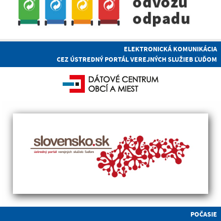
ELEKTRONICKÁ KOMUNIKÁCIA
CEZ ÚSTREDNÝ PORTÁL VEREJNÝCH SLUŽIEB ĽUĎOM
POČASIE