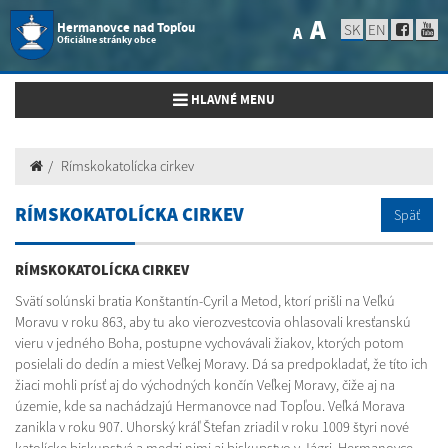
A
Hermanovce nad Topľou
SK
EN
A
Oficiálne stránky obce
Toggle navigation
HLAVNÉ MENU
Rímskokatolícka cirkev
RÍMSKOKATOLÍCKA CIRKEV
Späť
RÍMSKOKATOLÍCKA CIRKEV
Svätí solúnski bratia Konštantín-Cyril a Metod, ktorí prišli na Veľkú
Moravu v roku 863, aby tu ako vierozvestcovia ohlasovali kresťanskú
vieru v jedného Boha, postupne vychovávali žiakov, ktorých potom
posielali do dedín a miest Veľkej Moravy. Dá sa predpokladať, že títo ich
žiaci mohli prísť aj do východných končín Veľkej Moravy, čiže aj na
územie, kde sa nachádzajú Hermanovce nad Topľou. Veľká Morava
zanikla v roku 907. Uhorský kráľ Štefan zriadil v roku 1009 štyri nové