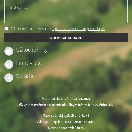
Text správy
* Oboznámil som sa so
spracúvaním osobných údajov
ODOSLAŤ SPRÁVU
Užitočné linky
Firmy v obci
Dotácie
Posledná aktualizácia:
28.05.2026
využite možnosť získavania aktuálnych informácií s využitím RSS
Mapa stránok
|
Vytlačiť stránku
Vyhlásenie o prístupnosti
|
Autorské práva
Ochrana osobných údajov