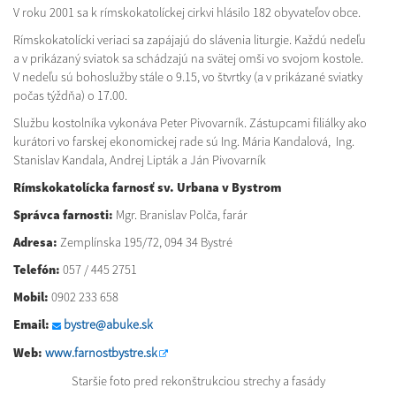
V roku 2001 sa k rímskokatolíckej cirkvi hlásilo 182 obyvateľov obce.
Rímskokatolícki veriaci sa zapájajú do slávenia liturgie. Každú nedeľu
a v prikázaný sviatok sa schádzajú na svätej omši vo svojom kostole.
V nedeľu sú bohoslužby stále o 9.15, vo štvrtky (a v prikázané sviatky
počas týždňa) o 17.00.
Službu kostolníka vykonáva Peter Pivovarník. Zástupcami filiálky ako
kurátori vo farskej ekonomickej rade sú Ing. Mária Kandalová, Ing.
Stanislav Kandala, Andrej Lipták a Ján Pivovarník
Rímskokatolícka farnosť sv. Urbana v Bystrom
Správca farnosti:
Mgr. Branislav Polča, farár
Adresa:
Zemplínska 195/72, 094 34 Bystré
Telefón:
057 / 445 2751
Mobil:
0902 233 658
Email:
bystre@abuke.sk
Web:
www.farnostbystre.sk
Staršie foto pred rekonštrukciou strechy a fasády