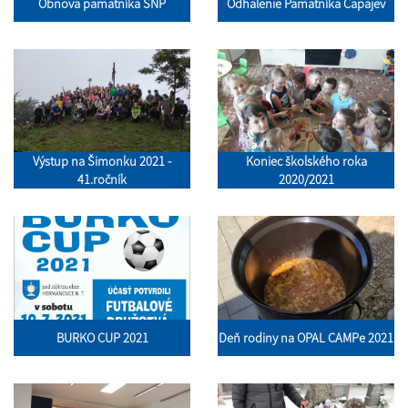
Obnova pamätníka SNP
Odhalenie Pamätníka Čapajev
Výstup na Šimonku 2021 -
Koniec školského roka
41.ročník
2020/2021
BURKO CUP 2021
Deň rodiny na OPAL CAMPe 2021