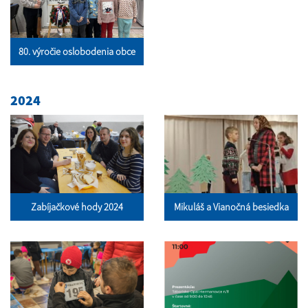
80. výročie oslobodenia obce
2024
Zabíjačkové hody 2024
Mikuláš a Vianočná besiedka