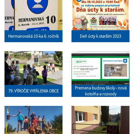
Hermanovská 10-ka 6. ročník
Deň úcty k starším 2023
Premena budovy školy - nová
79. VÝROČIE VYPÁLENIA OBCE
kotolňa a rozvody