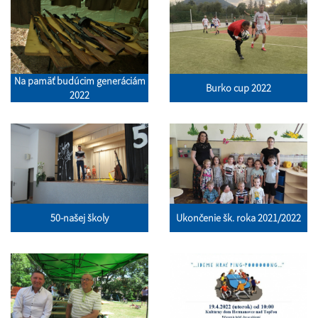
Na pamäť budúcim generáciám
Burko cup 2022
2022
50-našej školy
Ukončenie šk. roka 2021/2022