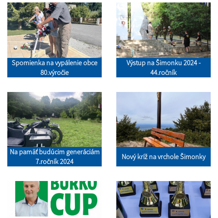
Spomienka na vypálenie obce
Výstup na Šimonku 2024 -
80.výročie
44.ročník
Na pamäť budúcim generáciám
Nový kríž na vrchole Šimonky
7.ročník 2024