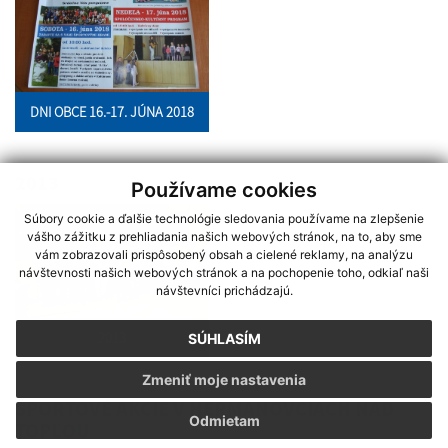
DNI OBCE 16.-17. JÚNA 2018
2013
Používame cookies
Súbory cookie a ďalšie technológie sledovania používame na zlepšenie
vášho zážitku z prehliadania našich webových stránok, na to, aby sme
vám zobrazovali prispôsobený obsah a cielené reklamy, na analýzu
návštevnosti našich webových stránok a na pochopenie toho, odkiaľ naši
návštevníci prichádzajú.
2013
SÚHLASÍM
Zmeniť moje nastavenia
ŠPORTOVÉ AKCIE V HERMANOVCIACH NAD
Odmietam
TOPĽOU