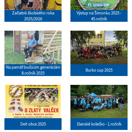
Začiatok školského roka
Výstup na Šimonku 2025 -
2025/2026
45.ročník
Na pamäť budúcim generáciám
Burko cup 2025
8.ročník 2025
Deň obce 2025
Slanské kolečko - 1.ročník