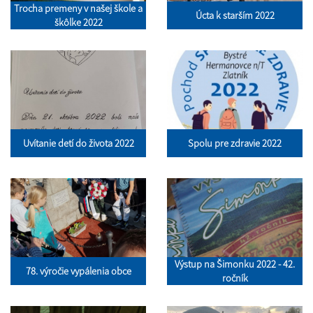
Trocha premeny v našej škole a
Úcta k starším 2022
škôlke 2022
Uvítanie detí do života 2022
Spolu pre zdravie 2022
Výstup na Šimonku 2022 - 42.
78. výročie vypálenia obce
ročník