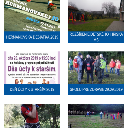
ROZŠÍRENIE DETSKÉHO IHRISKA
HERMANOVSKÁ DESIATKA 2019
MŠ
DEŇ ÚCTY K STARŠÍM 2019
SPOLU PRE ZDRAVIE 29.09.2019