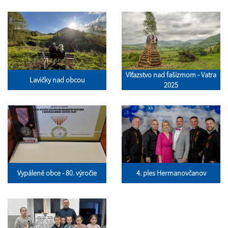
Víťazstvo nad fašizmom - Vatra
Lavičky nad obcou
2025
Vypálené obce - 80. výročie
4. ples Hermanovčanov