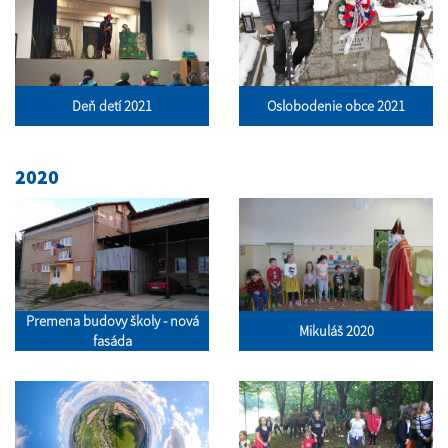
Deň detí 2021
Oslobodenie obce 2021
2020
Premena budovy školy - nová
Mikuláš 2020
fasáda