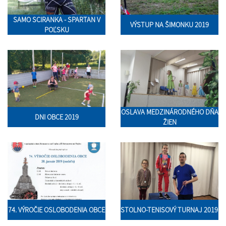
SAMO SCIRANKA - SPARTAN V
VÝSTUP NA ŠIMONKU 2019
POĽSKU
OSLAVA MEDZINÁRODNÉHO DŇA
DNI OBCE 2019
ŽIEN
74. VÝROČIE OSLOBODENIA OBCE
STOLNO-TENISOVÝ TURNAJ 2019