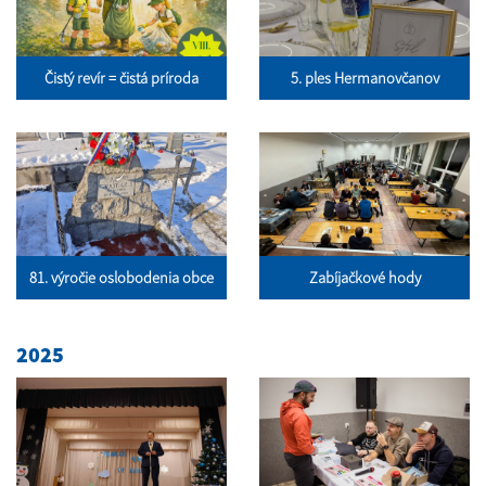
Čistý revír = čistá príroda
5. ples Hermanovčanov
81. výročie oslobodenia obce
Zabíjačkové hody
2025