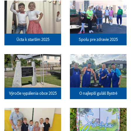
Úcta k starším 2025
Spolu pre zdravie 2025
Výročie vypálenia obce 2025
O najlepší guláš Bystré