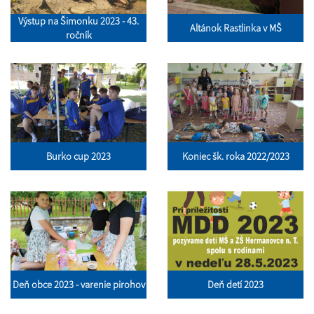
Výstup na Šimonku 2023 - 43.
Altánok Rastlinka v MŠ
ročník
Burko cup 2023
Koniec šk. roka 2022/2023
Deň obce 2023 - varenie pirohov
Deň detí 2023