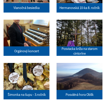
Vianočná besiedka
Hermanovská 10-ka 8. ročník
Posviacka kríža na starom
Orgánový koncert
cintoríne
Šimonka na šupu - 3.ročník
Posvätná hora Oblík