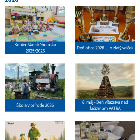
Koniec školského roka
Deň obce 2026 .... o zlatý valček
2025/2026
8. máj - Deň víťazstva nad
Škola v prírode 2026
fašizmom VATRA