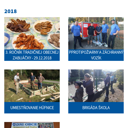
2018
3. ROČNÍK TRADIČNEJ OBECNEJ
PPROTIPOŽIARNY A ZÁCHRANNÝ
ZABIJÁČKY - 29.12.2018
VOZÍK
UMIESTŇOVANIE HÚFNICE
BRIGÁDA ŠKOLA