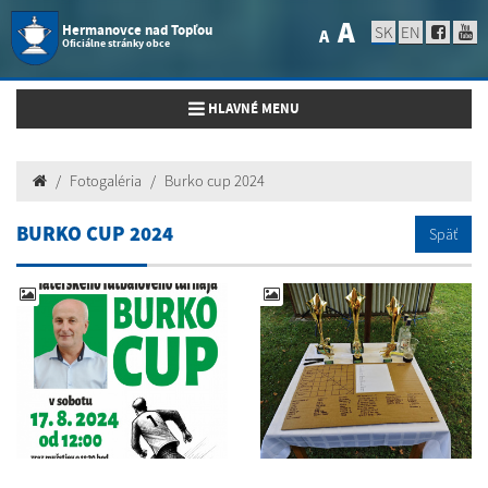
A
Hermanovce nad Topľou
SK
EN
A
Oficiálne stránky obce
Toggle navigation
HLAVNÉ MENU
Fotogaléria
Burko cup 2024
BURKO CUP 2024
Späť