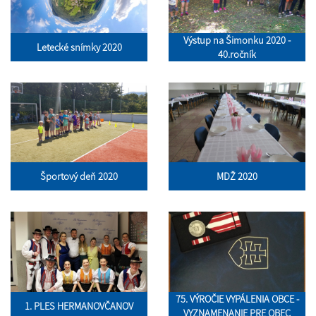
Výstup na Šimonku 2020 -
Letecké snímky 2020
40.ročník
Športový deň 2020
MDŽ 2020
75. VÝROČIE VYPÁLENIA OBCE -
1. PLES HERMANOVČANOV
VYZNAMENANIE PRE OBEC