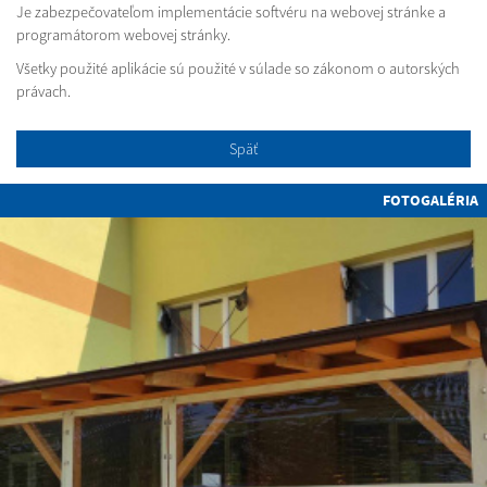
Je zabezpečovateľom implementácie softvéru na webovej stránke a
programátorom webovej stránky.
Všetky použité aplikácie sú použité v súlade so zákonom o autorských
právach.
Späť
FOTOGALÉRIA