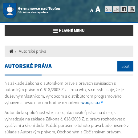
A
Hermanovce nad Topľou
SK
EN
A
Oficiálne stránky obce
Toggle navigation
HLAVNÉ MENU
Autorské práva
AUTORSKÉ PRÁVA
Späť
Na základe Zákona o autorskom práve a právach súvisiacich s
autorským právom č. 618/2003 Z.z. firma wbx, s.r.o. vyhlasuje, že je
duševným vlastníkom, výrobcom a distribútorom programového
vybavenia nesúceho obchodné označenie
wbx, s.r.o.
Autor diela spoločnosť wbx, s.r.o., ako nositeľ práva na dielo, si
vyhradzuje na základe Zákona č. 618/2003 Z. z. právo rozhodovať o
využívaní a šírení diela. Každé porušenie tohoto práva bude riešené v
súlade s Autorským právom, Obchodným a Občianskym právom.