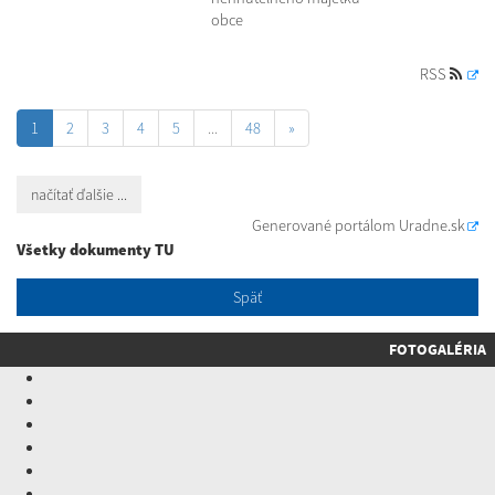
obce
RSS
1
2
3
4
5
...
48
»
načítať ďalšie ...
Generované portálom
Uradne.sk
Všetky dokumenty TU
Späť
FOTOGALÉRIA