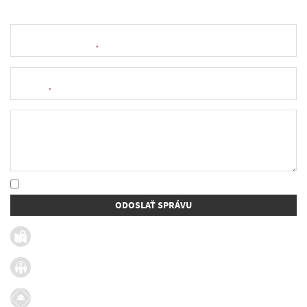
Meno a priezvisko
*
E-mail
*
Text správy
* Oboznámil som sa so
spracúvaním osobných údajov
ODOSLAŤ SPRÁVU
Užitočné linky
Firmy v obci
Dotácie