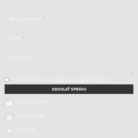
Meno a priezvisko
*
E-mail
*
Text správy
* Oboznámil som sa so
spracúvaním osobných údajov
ODOSLAŤ SPRÁVU
Užitočné linky
Firmy v obci
Dotácie