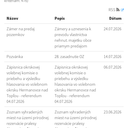
kritériám: 476)
RSS
Názov
Popis
Dátum
Zámer na predaj
Zámery a uznesenia k
24.07.2026
pozemkov
prevodu vlastníctva
nehnut. majetku obce
priamym predajom
Pozvánka
28. zasadnutie OZ
14.07.2026
Zápisnica okrskovej
Zápisnica okrskovej
06.07.2026
volebnej komisie o
volebnej komisie o
priebehu a výsledku
priebehu a výsledku
hlasovania vo volebnom
hlasovania vo volebnom
okrsku Hermanovce nad
okrsku Hermanovce nad
Topľou - referendum
Topľou - referendum
04.07.2026
04.07.2026
Zoznam vyhradených
Zoznam vyhradených
23.06.2026
miest na území prírodnej
miest na území prírodnej
rezervácie pralesy
rezervácie pralesy