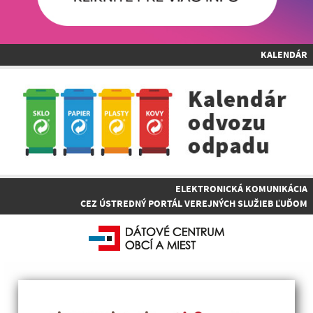
KALENDÁR
ELEKTRONICKÁ KOMUNIKÁCIA
CEZ ÚSTREDNÝ PORTÁL VEREJNÝCH SLUŽIEB ĽUĎOM