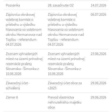
Pozvánka
28. zasadnutie OZ
14.07.2026
Zápisnica okrskovej
Zápisnica okrskovej
06.07.2026
volebnej komisie o
volebnej komisie o
priebehu a výsledku
priebehu a výsledku
hlasovania vo volebnom
hlasovania vo volebnom
okrsku Hermanovce nad
okrsku Hermanovce nad
Topľou - referendum
Topľou - referendum
04.07.2026
04.07.2026
Zoznam vyhradených
Zoznam vyhradených
23.06.2026
miest na území prírodnej
miest na území prírodnej
rezervácie pralesy
rezervácie pralesy
Slovenska - Šimonka z
Slovenska - Šimonka z
10.06.2026
10.06.2026
Záverečný účet -
Záverečný účet obce za
29.06.2026
schválený
r.2025
Zámer 6
Prevod vlastníctva
29.06.2026
nehnuteľného majetku
obce