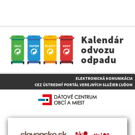
ELEKTRONICKÁ KOMUNIKÁCIA
CEZ ÚSTREDNÝ PORTÁL VEREJNÝCH SLUŽIEB ĽUĎOM