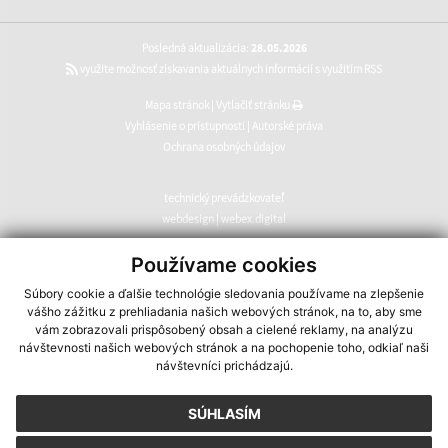
Posledná aktualizácia:
28.05.2026
využite možnosť získavania aktuálnych informácií s využitím RSS
Mapa stránok
|
Vytlačiť stránku
Vyhlásenie o prístupnosti
|
Autorské práva
Ochrana osobných údajov
technický prevádzkovateľ
webdesign
|
webex.digital
CMS systém (redakčný) systém ECHELON 2
,
web portál
,
Používame cookies
webhosting
,
webex.digital
,
domény
,
registrácia domény
,
Súbory cookie a ďalšie technológie sledovania používame na zlepšenie
spoločnosť webex.digital
vášho zážitku z prehliadania našich webových stránok, na to, aby sme
vám zobrazovali prispôsobený obsah a cielené reklamy, na analýzu
návštevnosti našich webových stránok a na pochopenie toho, odkiaľ naši
návštevníci prichádzajú.
SÚHLASÍM