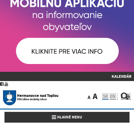
KALENDÁR
A
Hermanovce nad Topľou
SK
EN
A
Oficiálne stránky obce
Toggle navigation
HLAVNÉ MENU