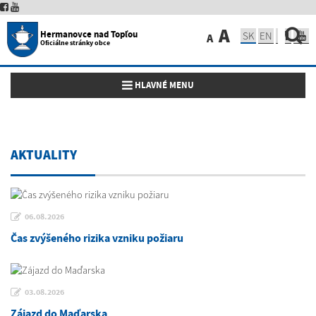
A
Hermanovce nad Topľou
SK
EN
A
Oficiálne stránky obce
Toggle navigation
HLAVNÉ MENU
AKTUALITY
06.08.2026
Čas zvýšeného rizika vzniku požiaru
03.08.2026
Zájazd do Maďarska