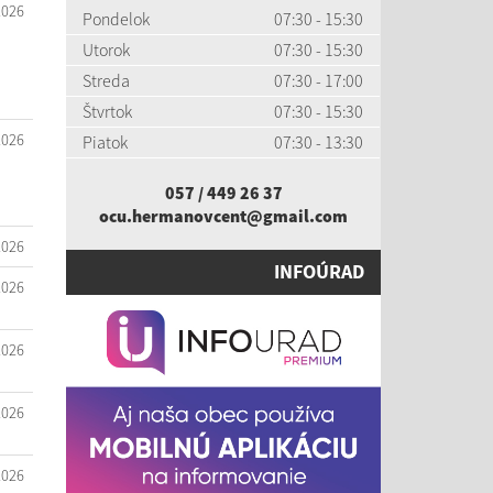
2026
Pondelok
07:30 - 15:30
Utorok
07:30 - 15:30
Streda
07:30 - 17:00
Štvrtok
07:30 - 15:30
2026
Piatok
07:30 - 13:30
057 / 449 26 37
ocu.hermanovcent@gmail.com
2026
INFOÚRAD
2026
2026
2026
2026