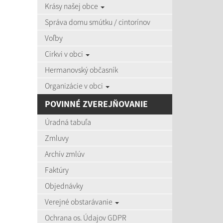
Krásy našej obce
zobra
Správa domu smútku / cintorínov
Voľby
Úradná
Cirkvi v obci
Názov:
Hermanovský občasník
Organizácie v obci
Dátum o
POVINNÉ ZVEREJŇOVANIE
Úradná tabuľa
Zmluvy
Archív zmlúv
Počet po
Faktúry
Objednávky
Výsledky 
Verejné obstarávanie
Ochrana os. Údajov GDPR