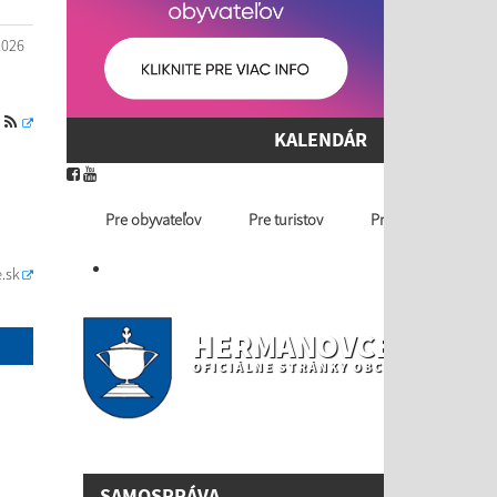
2026
S
KALENDÁR
Pre obyvateľov
Pre turistov
Profil ver. obstaráv
.sk
HERMANOVCE NAD T
OFICIÁLNE STRÁNKY OBCE
SAMOSPRÁVA