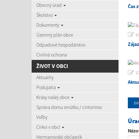
Obecný úrad
Čas z
Školstvo
Dokumenty
Územný plán obce
0
Zája
Odpadové hospodárstvo
Civilná ochrana
ŽIVOT V OBCI
2
Aktuality
Aktu
Podujatia
Krásy našej obce
zo
Správa domu smútku / cintorínov
Voľby
Úra
Cirkvi v obci
Názo
Hermanovský občasník