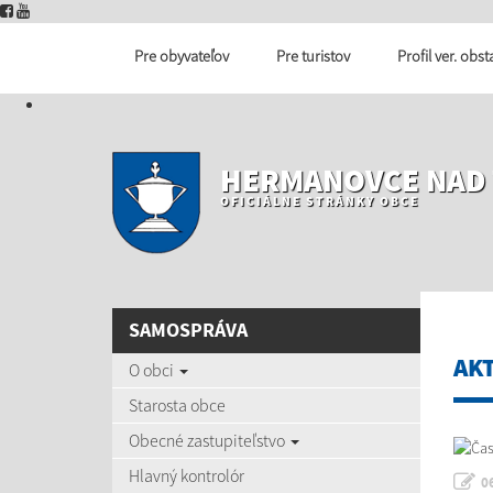
Pre obyvateľov
Pre turistov
Profil ver. obs
HERMANOVCE NAD
OFICIÁLNE STRÁNKY OBCE
SAMOSPRÁVA
AK
O obci
Starosta obce
Obecné zastupiteľstvo
Hlavný kontrolór
0