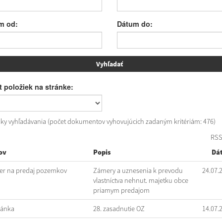
m od:
Dátum do:
 položiek na stránke:
dky vyhľadávania (počet dokumentov vyhovujúcich zadaným kritériám: 476)
RS
ov
Popis
Dá
r na predaj pozemkov
Zámery a uznesenia k prevodu
24.07.
vlastníctva nehnut. majetku obce
priamym predajom
vánka
28. zasadnutie OZ
14.07.