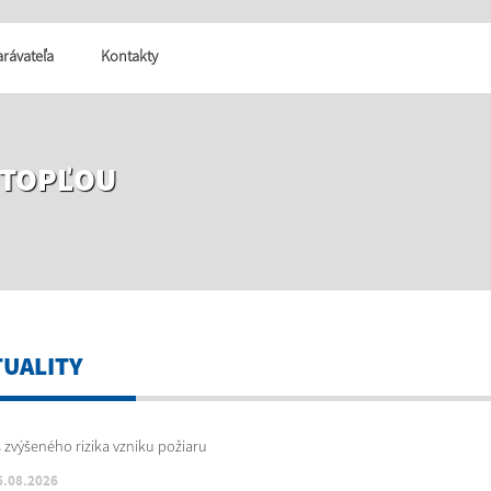
tarávateľa
Kontakty
 TOPĽOU
TUALITY
6.08.2026