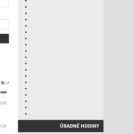
S
tum
2026
ÚRADNÉ HODINY
2026