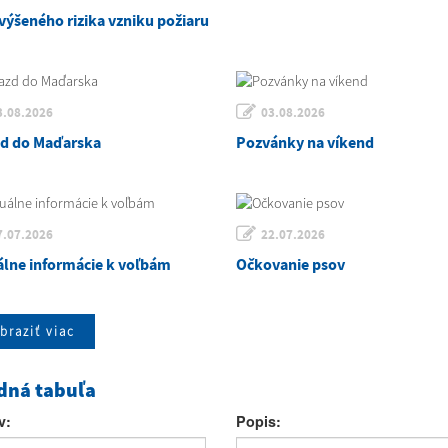
výšeného rizika vzniku požiaru
3.08.2026
03.08.2026
zd do Maďarska
Pozvánky na víkend
7.07.2026
22.07.2026
álne informácie k voľbám
Očkovanie psov
braziť viac
dná tabuľa
v:
Popis: