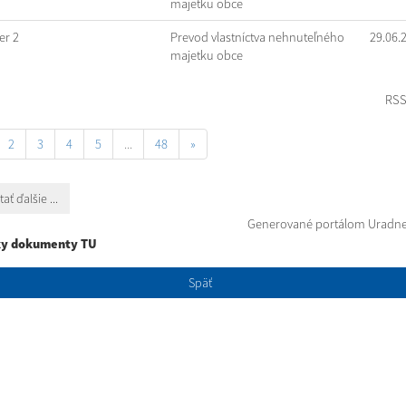
majetku obce
r 2
Prevod vlastníctva nehnuteľného
29.06.
majetku obce
RS
2
3
4
5
...
48
»
tať ďalšie ...
Generované portálom
Uradne
ky dokumenty TU
Späť