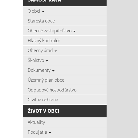
AKTU
O obci
Starosta obce
Obecné zastupiteľstvo
Hlavný kontrolór
06.08
Obecný úrad
Čas zvýš
Školstvo
Dokumenty
Územný plán obce
03.08
Zájazd d
Odpadové hospodárstvo
Civilná ochrana
ŽIVOT V OBCI
27.07
Aktuality
Aktuálne
Podujatia