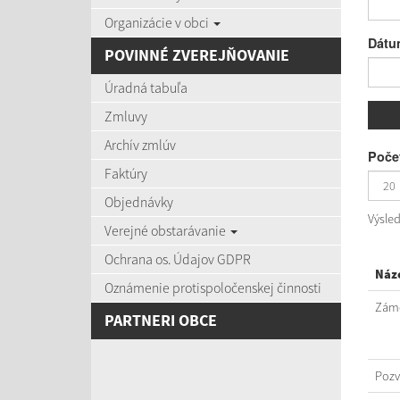
Organizácie v obci
Dátu
POVINNÉ ZVEREJŇOVANIE
Úradná tabuľa
Zmluvy
Archív zmlúv
Počet
Faktúry
Objednávky
Výsle
Verejné obstarávanie
Ochrana os. Údajov GDPR
Náz
Oznámenie protispoločenskej činnosti
Záme
PARTNERI OBCE
Poz