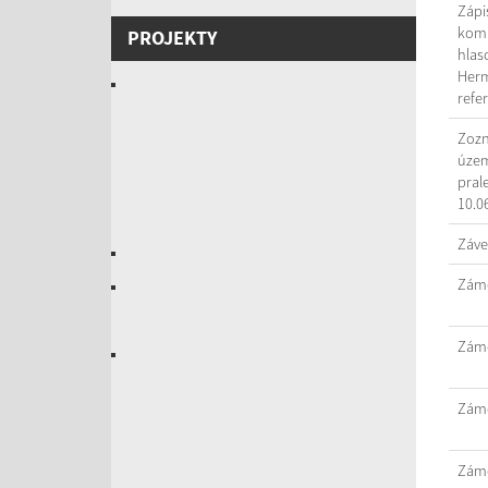
Zápi
komi
PROJEKTY
hlas
Herm
refe
Zozn
územ
pral
10.0
Záve
Záme
Záme
Záme
Záme