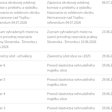
snica okrskovej volebnej
Zápisnica okrskovej volebnej
06.07.
sie o priebehu a výsledku
komisie o priebehu a výsledku
ovania vo volebnom okrsku
hlasovania vo volebnom okrsku
anovce nad Topľou -
Hermanovce nad Topľou -
rendum 04.07.2026
referendum 04.07.2026
am vyhradených miest na
Zoznam vyhradených miest na
23.06.
í prírodnej rezervácie
území prírodnej rezervácie pralesy
esy Slovenska - Šimonka z
Slovenska - Šimonka z 10.06.2026
6.2026
rečný účet - schválený
Záverečný účet obce za r.2025
29.06.
r 6
Prevod vlastníctva nehnuteľného
29.06.
majetku obce
r 5
Prevod vlastníctva nehnuteľného
29.06.
majetku obce
r 4
Prevod vlastníctva nehnuteľného
29.06.
majetku obce
r 3
Prevod vlastníctva nehnuteľného
29.06.