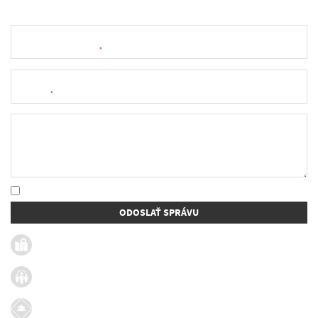
Meno a priezvisko
*
E-mail
*
Text správy
* Oboznámil som sa so
spracúvaním osobných údajov
ODOSLAŤ SPRÁVU
Užitočné linky
Firmy v obci
Dotácie