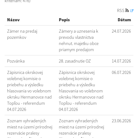
kritériám: 476)
RSS
Názov
Popis
Dátum
Zámer na predaj
Zámery a uznesenia k
24.07.2026
pozemkov
prevodu vlastníctva
nehnut. majetku obce
priamym predajom
Pozvánka
28. zasadnutie OZ
14.07.2026
Zápisnica okrskovej
Zápisnica okrskovej
06.07.2026
volebnej komisie o
volebnej komisie o
priebehu a výsledku
priebehu a výsledku
hlasovania vo volebnom
hlasovania vo volebnom
okrsku Hermanovce nad
okrsku Hermanovce nad
Topľou - referendum
Topľou - referendum
04.07.2026
04.07.2026
Zoznam vyhradených
Zoznam vyhradených
23.06.2026
miest na území prírodnej
miest na území prírodnej
rezervácie pralesy
rezervácie pralesy