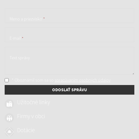
Meno a priezvisko
*
E-mail
*
Text správy
* Oboznámil som sa so
spracúvaním osobných údajov
ODOSLAŤ SPRÁVU
Užitočné linky
Firmy v obci
Dotácie