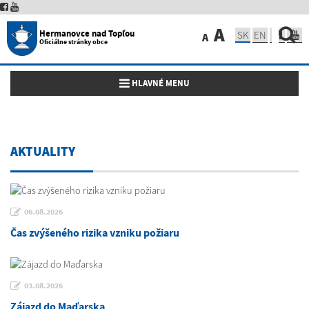
A
Hermanovce nad Topľou
SK
EN
A
Oficiálne stránky obce
Toggle navigation
HLAVNÉ MENU
AKTUALITY
06.08.2026
Čas zvýšeného rizika vzniku požiaru
03.08.2026
Zájazd do Maďarska