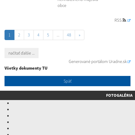
obce
RSS
1
2
3
4
5
...
48
»
načítať ďalšie ...
Generované portálom
Uradne.sk
Všetky dokumenty TU
Späť
FOTOGALÉRIA