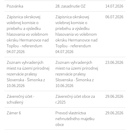
Pozvánka
28. zasadnutie OZ
14.07.2026
Zápisnica okrskovej
Zápisnica okrskovej
06.07.2026
volebnej komisie o
volebnej komisie o
priebehu a výsledku
priebehu a výsledku
hlasovania vo volebnom
hlasovania vo volebnom
okrsku Hermanovce nad
okrsku Hermanovce nad
Topľou - referendum
Topľou - referendum
04.07.2026
04.07.2026
Zoznam vyhradených
Zoznam vyhradených
23.06.2026
miest na území prírodnej
miest na území prírodnej
rezervácie pralesy
rezervácie pralesy
Slovenska - Šimonka z
Slovenska - Šimonka z
10.06.2026
10.06.2026
Záverečný účet -
Záverečný účet obce za
29.06.2026
schválený
r.2025
Zámer 6
Prevod vlastníctva
29.06.2026
nehnuteľného majetku
obce