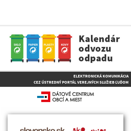
ELEKTRONICKÁ KOMUNIKÁCIA
CEZ ÚSTREDNÝ PORTÁL VEREJNÝCH SLUŽIEB ĽUĎOM