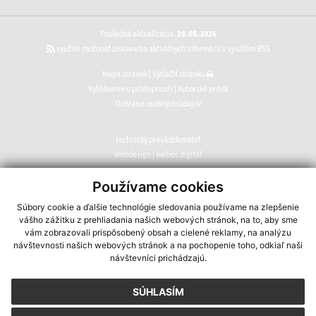
Posledná aktualizácia:
28.05.2026
využite možnosť získavania aktuálnych informácií s využitím RSS
Mapa stránok
|
Vytlačiť stránku
Vyhlásenie o prístupnosti
|
Autorské práva
Ochrana osobných údajov
technický prevádzkovateľ
webdesign
|
webex.digital
CMS systém (redakčný) systém ECHELON 2
,
web portál
,
Používame cookies
webhosting
,
webex.digital
,
domény
,
registrácia domény
,
Súbory cookie a ďalšie technológie sledovania používame na zlepšenie
spoločnosť webex.digital
vášho zážitku z prehliadania našich webových stránok, na to, aby sme
vám zobrazovali prispôsobený obsah a cielené reklamy, na analýzu
návštevnosti našich webových stránok a na pochopenie toho, odkiaľ naši
návštevníci prichádzajú.
SÚHLASÍM