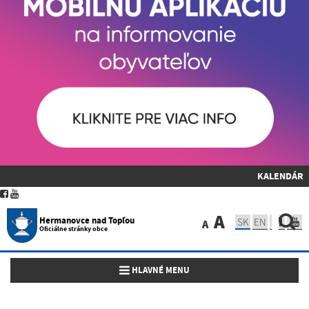
KALENDÁR
A
Hermanovce nad Topľou
SK
EN
A
Oficiálne stránky obce
Toggle navigation
HLAVNÉ MENU