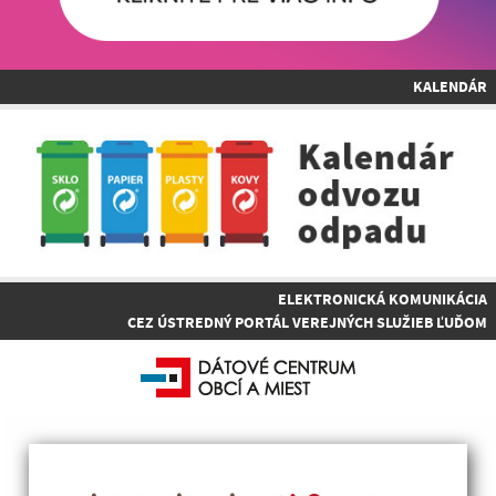
KALENDÁR
ELEKTRONICKÁ KOMUNIKÁCIA
CEZ ÚSTREDNÝ PORTÁL VEREJNÝCH SLUŽIEB ĽUĎOM