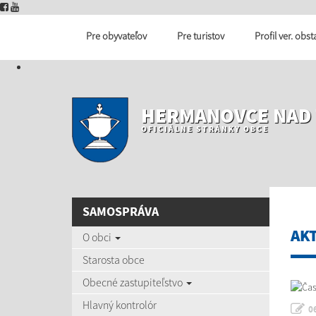
Pre obyvateľov
Pre turistov
Profil ver. obs
HERMANOVCE NAD
OFICIÁLNE STRÁNKY OBCE
SAMOSPRÁVA
AK
O obci
Starosta obce
Obecné zastupiteľstvo
Hlavný kontrolór
0