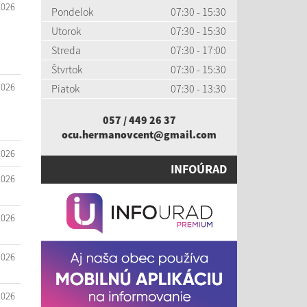
2026
Pondelok
07:30 - 15:30
Utorok
07:30 - 15:30
Streda
07:30 - 17:00
Štvrtok
07:30 - 15:30
2026
Piatok
07:30 - 13:30
057 / 449 26 37
ocu.hermanovcent@gmail.com
2026
INFOÚRAD
2026
2026
2026
2026