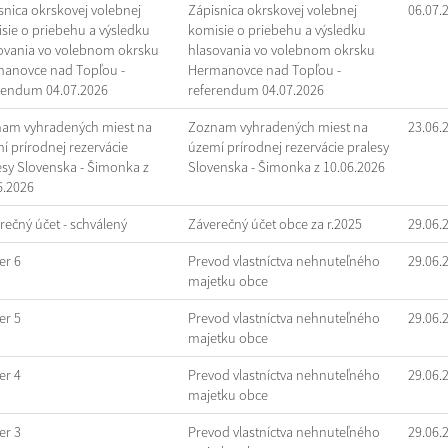
snica okrskovej volebnej
Zápisnica okrskovej volebnej
06.07.
sie o priebehu a výsledku
komisie o priebehu a výsledku
ovania vo volebnom okrsku
hlasovania vo volebnom okrsku
anovce nad Topľou -
Hermanovce nad Topľou -
rendum 04.07.2026
referendum 04.07.2026
am vyhradených miest na
Zoznam vyhradených miest na
23.06.
í prírodnej rezervácie
území prírodnej rezervácie pralesy
esy Slovenska - Šimonka z
Slovenska - Šimonka z 10.06.2026
6.2026
rečný účet - schválený
Záverečný účet obce za r.2025
29.06.
r 6
Prevod vlastníctva nehnuteľného
29.06.
majetku obce
r 5
Prevod vlastníctva nehnuteľného
29.06.
majetku obce
r 4
Prevod vlastníctva nehnuteľného
29.06.
majetku obce
r 3
Prevod vlastníctva nehnuteľného
29.06.