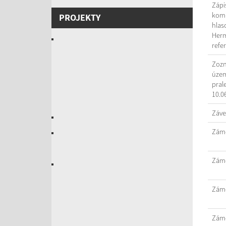
Zápi
komi
PROJEKTY
hlas
Herm
refe
Zozn
územ
pral
10.0
Záve
Záme
Záme
Záme
Záme