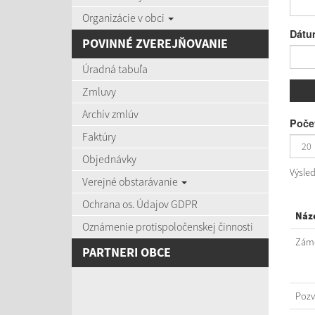
Organizácie v obci
Dátu
POVINNÉ ZVEREJŇOVANIE
Úradná tabuľa
Zmluvy
Archív zmlúv
Počet
Faktúry
Objednávky
Výsle
Verejné obstarávanie
Ochrana os. Údajov GDPR
Náz
Oznámenie protispoločenskej činnosti
Záme
PARTNERI OBCE
Poz