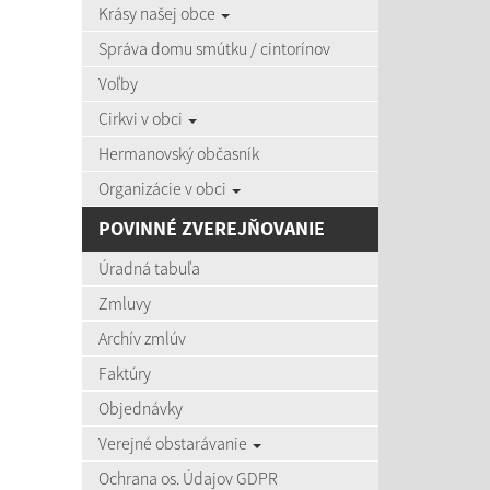
Krásy našej obce
zobra
Správa domu smútku / cintorínov
Voľby
Úradná
Cirkvi v obci
Názov:
Hermanovský občasník
Organizácie v obci
Dátum o
POVINNÉ ZVEREJŇOVANIE
Úradná tabuľa
Zmluvy
Archív zmlúv
Počet po
Faktúry
Objednávky
Výsledky 
Verejné obstarávanie
Ochrana os. Údajov GDPR