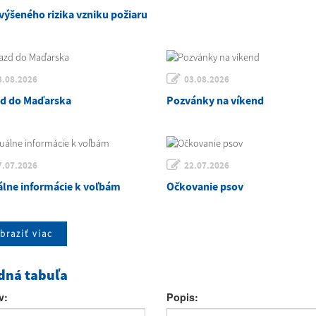
výšeného rizika vzniku požiaru
3.08.2026
03.08.2026
zd do Maďarska
Pozvánky na víkend
7.07.2026
22.07.2026
álne informácie k voľbám
Očkovanie psov
braziť viac
dná tabuľa
v:
Popis: