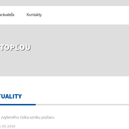
tarávateľa
Kontakty
 TOPĽOU
TUALITY
6.08.2026