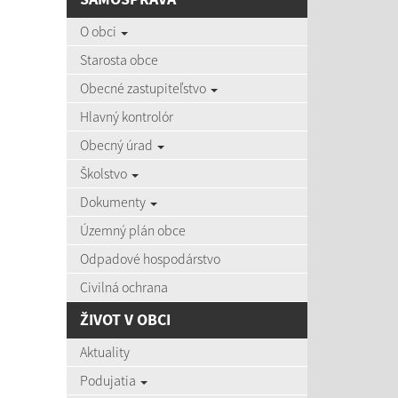
AKTU
O obci
Starosta obce
Obecné zastupiteľstvo
Hlavný kontrolór
06.08
Obecný úrad
Čas zvýš
Školstvo
Dokumenty
Územný plán obce
03.08
Zájazd d
Odpadové hospodárstvo
Civilná ochrana
ŽIVOT V OBCI
27.07
Aktuality
Aktuálne
Podujatia