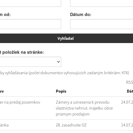
m od:
Dátum do:
 položiek na stránke:
dky vyhľadávania (počet dokumentov vyhovujúcich zadaným kritériám: 476)
RS
ov
Popis
Dá
r na predaj pozemkov
Zámery a uznesenia k prevodu
24.07.
vlastníctva nehnut. majetku obce
priamym predajom
vánka
28. zasadnutie OZ
14.07.