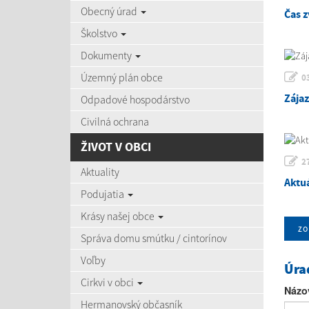
Obecný úrad
Čas z
Školstvo
Dokumenty
Územný plán obce
0
Zája
Odpadové hospodárstvo
Civilná ochrana
ŽIVOT V OBCI
2
Aktuality
Aktu
Podujatia
Krásy našej obce
zo
Správa domu smútku / cintorínov
Voľby
Úra
Cirkvi v obci
Názo
Hermanovský občasník