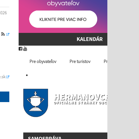
2026
S
KALENDÁR
Pre obyvateľov
Pre turistov
Profil ver. obstaráv
.sk
HERMANOVCE NAD T
OFICIÁLNE STRÁNKY OBCE
SAMOSPRÁVA