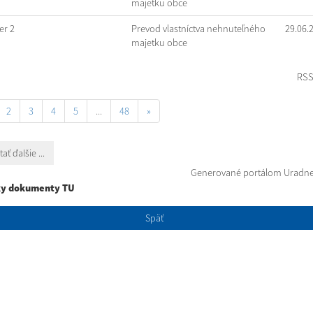
majetku obce
r 2
Prevod vlastníctva nehnuteľného
29.06.
majetku obce
RS
2
3
4
5
...
48
»
tať ďalšie ...
Generované portálom
Uradne
ky dokumenty TU
Späť