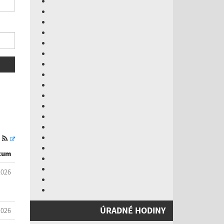
S
tum
2026
ÚRADNÉ HODINY
2026