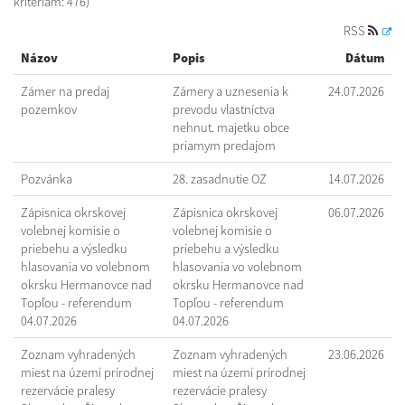
kritériám: 476)
RSS
Názov
Popis
Dátum
Zámer na predaj
Zámery a uznesenia k
24.07.2026
pozemkov
prevodu vlastníctva
nehnut. majetku obce
priamym predajom
Pozvánka
28. zasadnutie OZ
14.07.2026
Zápisnica okrskovej
Zápisnica okrskovej
06.07.2026
volebnej komisie o
volebnej komisie o
priebehu a výsledku
priebehu a výsledku
hlasovania vo volebnom
hlasovania vo volebnom
okrsku Hermanovce nad
okrsku Hermanovce nad
Topľou - referendum
Topľou - referendum
04.07.2026
04.07.2026
Zoznam vyhradených
Zoznam vyhradených
23.06.2026
miest na území prírodnej
miest na území prírodnej
rezervácie pralesy
rezervácie pralesy