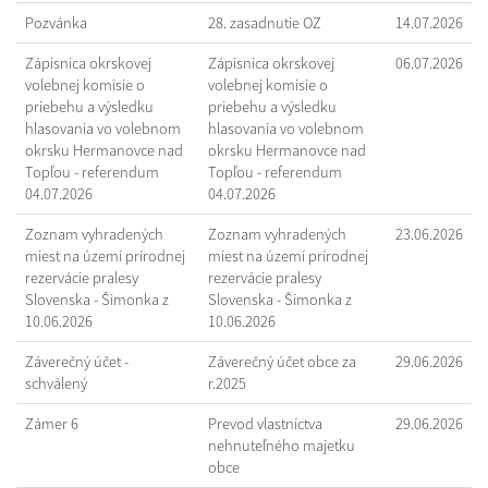
Pozvánka
28. zasadnutie OZ
14.07.2026
Zápisnica okrskovej
Zápisnica okrskovej
06.07.2026
volebnej komisie o
volebnej komisie o
priebehu a výsledku
priebehu a výsledku
hlasovania vo volebnom
hlasovania vo volebnom
okrsku Hermanovce nad
okrsku Hermanovce nad
Topľou - referendum
Topľou - referendum
04.07.2026
04.07.2026
Zoznam vyhradených
Zoznam vyhradených
23.06.2026
miest na území prírodnej
miest na území prírodnej
rezervácie pralesy
rezervácie pralesy
Slovenska - Šimonka z
Slovenska - Šimonka z
10.06.2026
10.06.2026
Záverečný účet -
Záverečný účet obce za
29.06.2026
schválený
r.2025
Zámer 6
Prevod vlastníctva
29.06.2026
nehnuteľného majetku
obce