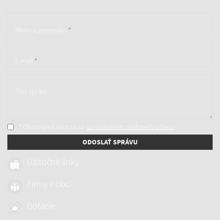
Meno a priezvisko
*
E-mail
*
Text správy
* Oboznámil som sa so
spracúvaním osobných údajov
ODOSLAŤ SPRÁVU
Užitočné linky
Firmy v obci
Dotácie