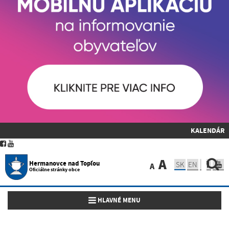
KALENDÁR
A
Hermanovce nad Topľou
SK
EN
A
Oficiálne stránky obce
Toggle navigation
HLAVNÉ MENU