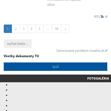
obce
RSS
1
2
3
4
5
...
48
»
načítať ďalšie ...
Generované portálom
Uradne.sk
Všetky dokumenty TU
Späť
FOTOGALÉRIA