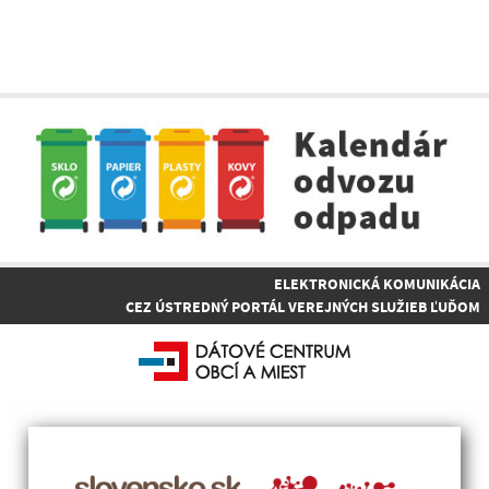
ELEKTRONICKÁ KOMUNIKÁCIA
CEZ ÚSTREDNÝ PORTÁL VEREJNÝCH SLUŽIEB ĽUĎOM