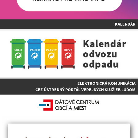
KALENDÁR
ELEKTRONICKÁ KOMUNIKÁCIA
CEZ ÚSTREDNÝ PORTÁL VEREJNÝCH SLUŽIEB ĽUĎOM