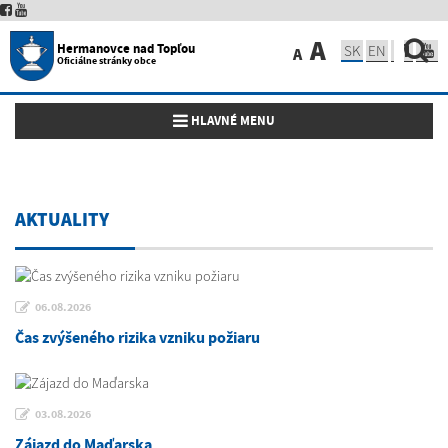
A
Hermanovce nad Topľou
SK
EN
A
Oficiálne stránky obce
Toggle navigation
HLAVNÉ MENU
AKTUALITY
06.08.2026
Čas zvýšeného rizika vzniku požiaru
03.08.2026
Zájazd do Maďarska