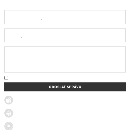
Meno a priezvisko
*
E-mail
*
Text správy
* Oboznámil som sa so
spracúvaním osobných údajov
ODOSLAŤ SPRÁVU
Užitočné linky
Firmy v obci
Dotácie