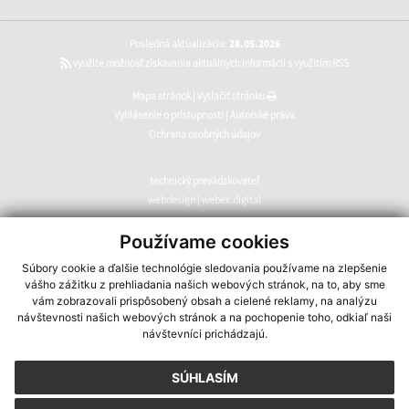
Posledná aktualizácia:
28.05.2026
využite možnosť získavania aktuálnych informácií s využitím RSS
Mapa stránok
|
Vytlačiť stránku
Vyhlásenie o prístupnosti
|
Autorské práva
Ochrana osobných údajov
technický prevádzkovateľ
webdesign
|
webex.digital
CMS systém (redakčný) systém ECHELON 2
,
web portál
,
Používame cookies
webhosting
,
webex.digital
,
domény
,
registrácia domény
,
Súbory cookie a ďalšie technológie sledovania používame na zlepšenie
spoločnosť webex.digital
vášho zážitku z prehliadania našich webových stránok, na to, aby sme
vám zobrazovali prispôsobený obsah a cielené reklamy, na analýzu
návštevnosti našich webových stránok a na pochopenie toho, odkiaľ naši
návštevníci prichádzajú.
SÚHLASÍM