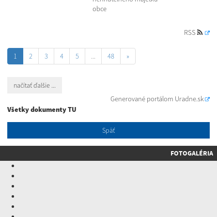
obce
RSS
1
2
3
4
5
...
48
»
načítať ďalšie ...
Generované portálom
Uradne.sk
Všetky dokumenty TU
Späť
FOTOGALÉRIA