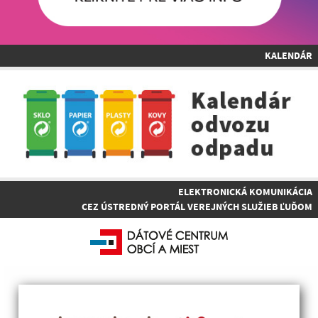
KALENDÁR
ELEKTRONICKÁ KOMUNIKÁCIA
CEZ ÚSTREDNÝ PORTÁL VEREJNÝCH SLUŽIEB ĽUĎOM