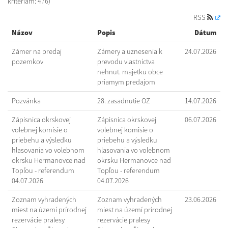
kritériám: 476)
RSS
Názov
Popis
Dátum
Zámer na predaj
Zámery a uznesenia k
24.07.2026
pozemkov
prevodu vlastníctva
nehnut. majetku obce
priamym predajom
Pozvánka
28. zasadnutie OZ
14.07.2026
Zápisnica okrskovej
Zápisnica okrskovej
06.07.2026
volebnej komisie o
volebnej komisie o
priebehu a výsledku
priebehu a výsledku
hlasovania vo volebnom
hlasovania vo volebnom
okrsku Hermanovce nad
okrsku Hermanovce nad
Topľou - referendum
Topľou - referendum
04.07.2026
04.07.2026
Zoznam vyhradených
Zoznam vyhradených
23.06.2026
miest na území prírodnej
miest na území prírodnej
rezervácie pralesy
rezervácie pralesy