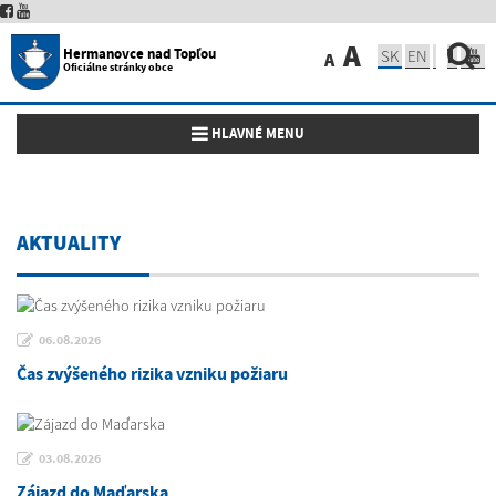
A
Hermanovce nad Topľou
SK
EN
A
Oficiálne stránky obce
Toggle navigation
HLAVNÉ MENU
AKTUALITY
06.08.2026
Čas zvýšeného rizika vzniku požiaru
03.08.2026
Zájazd do Maďarska