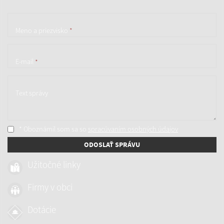
Meno a priezvisko
*
E-mail
*
Text správy
* Oboznámil som sa so
spracúvaním osobných údajov
ODOSLAŤ SPRÁVU
Užitočné linky
Firmy v obci
Dotácie