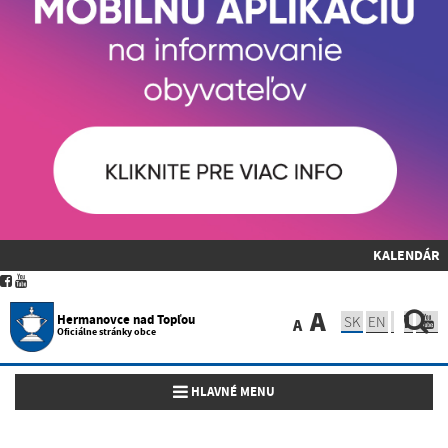
KALENDÁR
A
Hermanovce nad Topľou
SK
EN
A
Oficiálne stránky obce
Toggle navigation
HLAVNÉ MENU