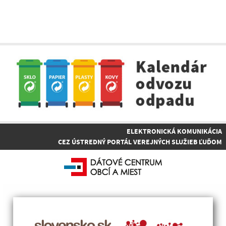
ELEKTRONICKÁ KOMUNIKÁCIA
CEZ ÚSTREDNÝ PORTÁL VEREJNÝCH SLUŽIEB ĽUĎOM