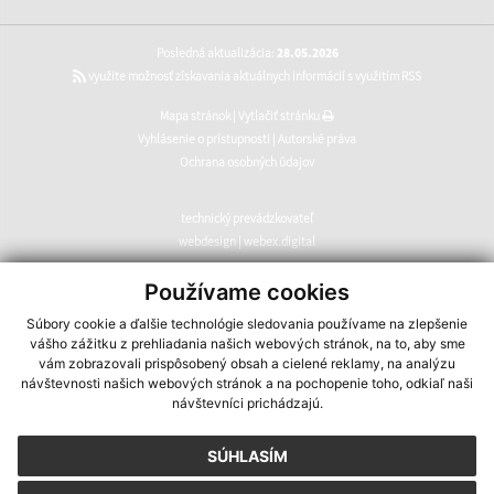
Posledná aktualizácia:
28.05.2026
využite možnosť získavania aktuálnych informácií s využitím RSS
Mapa stránok
|
Vytlačiť stránku
Vyhlásenie o prístupnosti
|
Autorské práva
Ochrana osobných údajov
technický prevádzkovateľ
webdesign
|
webex.digital
CMS systém (redakčný) systém ECHELON 2
,
web portál
,
Používame cookies
webhosting
,
webex.digital
,
domény
,
registrácia domény
,
Súbory cookie a ďalšie technológie sledovania používame na zlepšenie
spoločnosť webex.digital
vášho zážitku z prehliadania našich webových stránok, na to, aby sme
vám zobrazovali prispôsobený obsah a cielené reklamy, na analýzu
návštevnosti našich webových stránok a na pochopenie toho, odkiaľ naši
návštevníci prichádzajú.
SÚHLASÍM