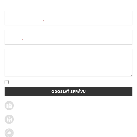
Meno a priezvisko
*
E-mail
*
Text správy
* Oboznámil som sa so
spracúvaním osobných údajov
ODOSLAŤ SPRÁVU
Užitočné linky
Firmy v obci
Dotácie