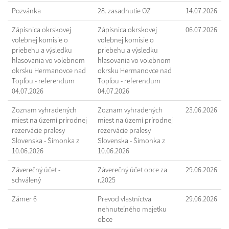
Pozvánka
28. zasadnutie OZ
14.07.2026
Zápisnica okrskovej
Zápisnica okrskovej
06.07.2026
volebnej komisie o
volebnej komisie o
priebehu a výsledku
priebehu a výsledku
hlasovania vo volebnom
hlasovania vo volebnom
okrsku Hermanovce nad
okrsku Hermanovce nad
Topľou - referendum
Topľou - referendum
04.07.2026
04.07.2026
Zoznam vyhradených
Zoznam vyhradených
23.06.2026
miest na území prírodnej
miest na území prírodnej
rezervácie pralesy
rezervácie pralesy
Slovenska - Šimonka z
Slovenska - Šimonka z
10.06.2026
10.06.2026
Záverečný účet -
Záverečný účet obce za
29.06.2026
schválený
r.2025
Zámer 6
Prevod vlastníctva
29.06.2026
nehnuteľného majetku
obce