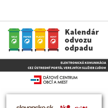
ELEKTRONICKÁ KOMUNIKÁCIA
CEZ ÚSTREDNÝ PORTÁL VEREJNÝCH SLUŽIEB ĽUĎOM