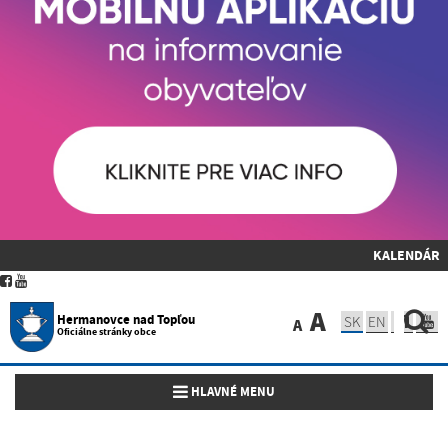
KALENDÁR
A
Hermanovce nad Topľou
SK
EN
A
Oficiálne stránky obce
Toggle navigation
HLAVNÉ MENU