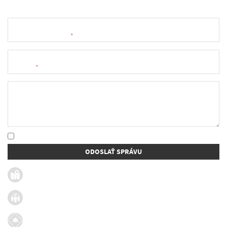
Meno a priezvisko
*
E-mail
*
Text správy
* Oboznámil som sa so
spracúvaním osobných údajov
ODOSLAŤ SPRÁVU
Užitočné linky
Firmy v obci
Dotácie