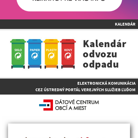
KALENDÁR
ELEKTRONICKÁ KOMUNIKÁCIA
CEZ ÚSTREDNÝ PORTÁL VEREJNÝCH SLUŽIEB ĽUĎOM