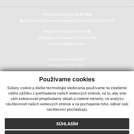
Posledná aktualizácia:
28.05.2026
využite možnosť získavania aktuálnych informácií s využitím RSS
Mapa stránok
|
Vytlačiť stránku
Vyhlásenie o prístupnosti
|
Autorské práva
Ochrana osobných údajov
technický prevádzkovateľ
webdesign
|
webex.digital
CMS systém (redakčný) systém ECHELON 2
,
web portál
,
Používame cookies
webhosting
,
webex.digital
,
domény
,
registrácia domény
,
Súbory cookie a ďalšie technológie sledovania používame na zlepšenie
spoločnosť webex.digital
vášho zážitku z prehliadania našich webových stránok, na to, aby sme
vám zobrazovali prispôsobený obsah a cielené reklamy, na analýzu
návštevnosti našich webových stránok a na pochopenie toho, odkiaľ naši
návštevníci prichádzajú.
SÚHLASÍM