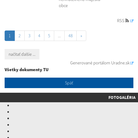
obce
RSS
1
2
3
4
5
...
48
»
načítať ďalšie ...
Generované portálom
Uradne.sk
Všetky dokumenty TU
Späť
FOTOGALÉRIA