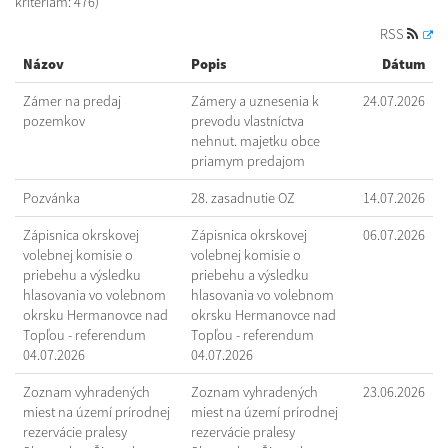
kritériám: 476)
RSS
Názov
Popis
Dátum
Zámer na predaj
Zámery a uznesenia k
24.07.2026
pozemkov
prevodu vlastníctva
nehnut. majetku obce
priamym predajom
Pozvánka
28. zasadnutie OZ
14.07.2026
Zápisnica okrskovej
Zápisnica okrskovej
06.07.2026
volebnej komisie o
volebnej komisie o
priebehu a výsledku
priebehu a výsledku
hlasovania vo volebnom
hlasovania vo volebnom
okrsku Hermanovce nad
okrsku Hermanovce nad
Topľou - referendum
Topľou - referendum
04.07.2026
04.07.2026
Zoznam vyhradených
Zoznam vyhradených
23.06.2026
miest na území prírodnej
miest na území prírodnej
rezervácie pralesy
rezervácie pralesy