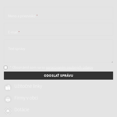
Meno a priezvisko
*
E-mail
*
Text správy
* Oboznámil som sa so
spracúvaním osobných údajov
ODOSLAŤ SPRÁVU
Užitočné linky
Firmy v obci
Dotácie