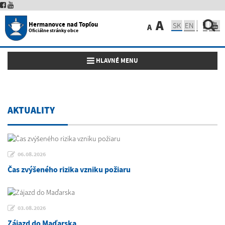
A
Hermanovce nad Topľou
SK
EN
A
Oficiálne stránky obce
Toggle navigation
HLAVNÉ MENU
AKTUALITY
06.08.2026
Čas zvýšeného rizika vzniku požiaru
03.08.2026
Zájazd do Maďarska