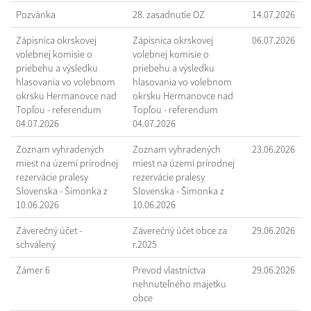
Pozvánka
28. zasadnutie OZ
14.07.2026
Zápisnica okrskovej
Zápisnica okrskovej
06.07.2026
volebnej komisie o
volebnej komisie o
priebehu a výsledku
priebehu a výsledku
hlasovania vo volebnom
hlasovania vo volebnom
okrsku Hermanovce nad
okrsku Hermanovce nad
Topľou - referendum
Topľou - referendum
04.07.2026
04.07.2026
Zoznam vyhradených
Zoznam vyhradených
23.06.2026
miest na území prírodnej
miest na území prírodnej
rezervácie pralesy
rezervácie pralesy
Slovenska - Šimonka z
Slovenska - Šimonka z
10.06.2026
10.06.2026
Záverečný účet -
Záverečný účet obce za
29.06.2026
schválený
r.2025
Zámer 6
Prevod vlastníctva
29.06.2026
nehnuteľného majetku
obce