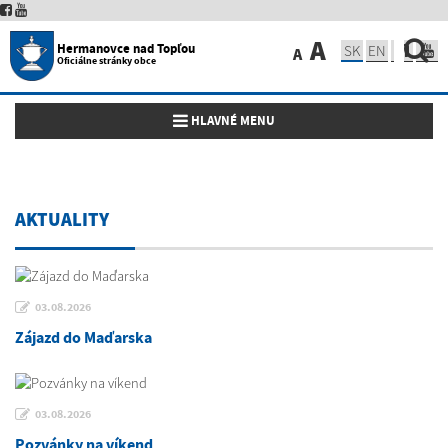
A
Hermanovce nad Topľou
SK
EN
A
Oficiálne stránky obce
Toggle navigation
HLAVNÉ MENU
AKTUALITY
03.08.2026
Zájazd do Maďarska
03.08.2026
Pozvánky na víkend