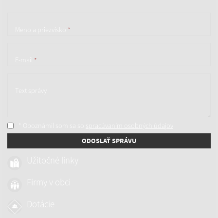
Meno a priezvisko
*
E-mail
*
Text správy
* Oboznámil som sa so
spracúvaním osobných údajov
ODOSLAŤ SPRÁVU
Užitočné linky
Firmy v obci
Dotácie