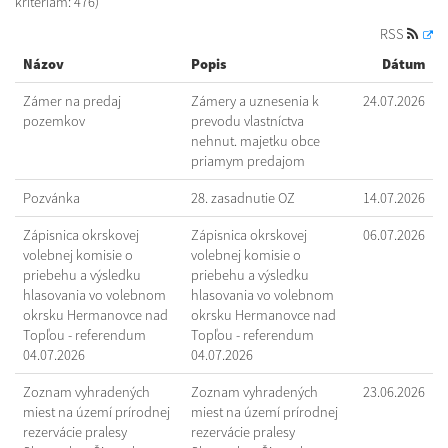
kritériám: 476)
RSS
Názov
Popis
Dátum
Zámer na predaj
Zámery a uznesenia k
24.07.2026
pozemkov
prevodu vlastníctva
nehnut. majetku obce
priamym predajom
Pozvánka
28. zasadnutie OZ
14.07.2026
Zápisnica okrskovej
Zápisnica okrskovej
06.07.2026
volebnej komisie o
volebnej komisie o
priebehu a výsledku
priebehu a výsledku
hlasovania vo volebnom
hlasovania vo volebnom
okrsku Hermanovce nad
okrsku Hermanovce nad
Topľou - referendum
Topľou - referendum
04.07.2026
04.07.2026
Zoznam vyhradených
Zoznam vyhradených
23.06.2026
miest na území prírodnej
miest na území prírodnej
rezervácie pralesy
rezervácie pralesy