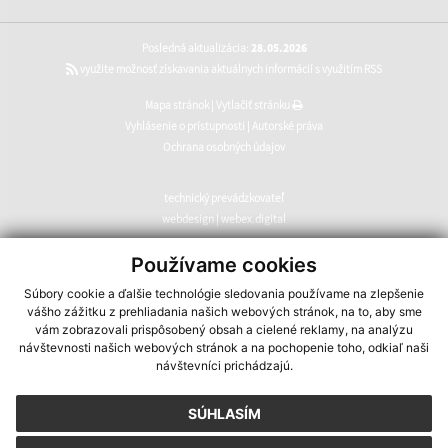
Posledná aktualizácia:
28.05.2026
využite možnosť získavania aktuálnych informácií s využitím RSS
Mapa stránok
|
Vytlačiť stránku
Vyhlásenie o prístupnosti
|
Autorské práva
Ochrana osobných údajov
technický prevádzkovateľ
webdesign
|
webex.digital
CMS systém (redakčný) systém ECHELON 2
,
web portál
,
Používame cookies
webhosting
,
webex.digital
,
domény
,
registrácia domény
,
Súbory cookie a ďalšie technológie sledovania používame na zlepšenie
spoločnosť webex.digital
vášho zážitku z prehliadania našich webových stránok, na to, aby sme
vám zobrazovali prispôsobený obsah a cielené reklamy, na analýzu
návštevnosti našich webových stránok a na pochopenie toho, odkiaľ naši
návštevníci prichádzajú.
SÚHLASÍM