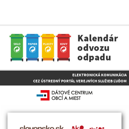
ELEKTRONICKÁ KOMUNIKÁCIA
CEZ ÚSTREDNÝ PORTÁL VEREJNÝCH SLUŽIEB ĽUĎOM