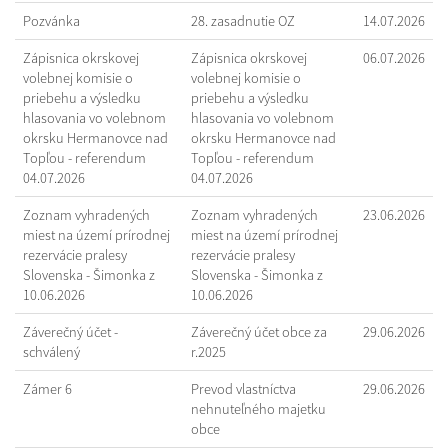
Pozvánka
28. zasadnutie OZ
14.07.2026
Zápisnica okrskovej
Zápisnica okrskovej
06.07.2026
volebnej komisie o
volebnej komisie o
priebehu a výsledku
priebehu a výsledku
hlasovania vo volebnom
hlasovania vo volebnom
okrsku Hermanovce nad
okrsku Hermanovce nad
Topľou - referendum
Topľou - referendum
04.07.2026
04.07.2026
Zoznam vyhradených
Zoznam vyhradených
23.06.2026
miest na území prírodnej
miest na území prírodnej
rezervácie pralesy
rezervácie pralesy
Slovenska - Šimonka z
Slovenska - Šimonka z
10.06.2026
10.06.2026
Záverečný účet -
Záverečný účet obce za
29.06.2026
schválený
r.2025
Zámer 6
Prevod vlastníctva
29.06.2026
nehnuteľného majetku
obce