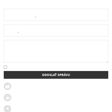
Meno a priezvisko
*
E-mail
*
Text správy
* Oboznámil som sa so
spracúvaním osobných údajov
ODOSLAŤ SPRÁVU
Užitočné linky
Firmy v obci
Dotácie