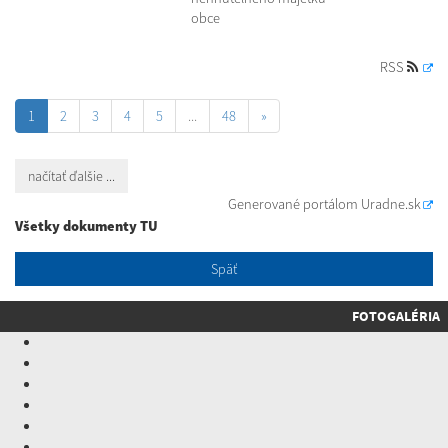
obce
RSS
1
2
3
4
5
...
48
»
načítať ďalšie ...
Generované portálom
Uradne.sk
Všetky dokumenty TU
Späť
FOTOGALÉRIA