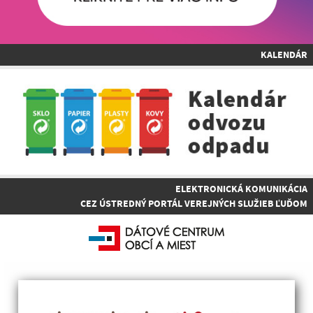
KALENDÁR
ELEKTRONICKÁ KOMUNIKÁCIA
CEZ ÚSTREDNÝ PORTÁL VEREJNÝCH SLUŽIEB ĽUĎOM