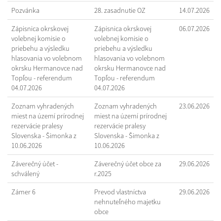
Pozvánka
28. zasadnutie OZ
14.07.2026
Zápisnica okrskovej
Zápisnica okrskovej
06.07.2026
volebnej komisie o
volebnej komisie o
priebehu a výsledku
priebehu a výsledku
hlasovania vo volebnom
hlasovania vo volebnom
okrsku Hermanovce nad
okrsku Hermanovce nad
Topľou - referendum
Topľou - referendum
04.07.2026
04.07.2026
Zoznam vyhradených
Zoznam vyhradených
23.06.2026
miest na území prírodnej
miest na území prírodnej
rezervácie pralesy
rezervácie pralesy
Slovenska - Šimonka z
Slovenska - Šimonka z
10.06.2026
10.06.2026
Záverečný účet -
Záverečný účet obce za
29.06.2026
schválený
r.2025
Zámer 6
Prevod vlastníctva
29.06.2026
nehnuteľného majetku
obce