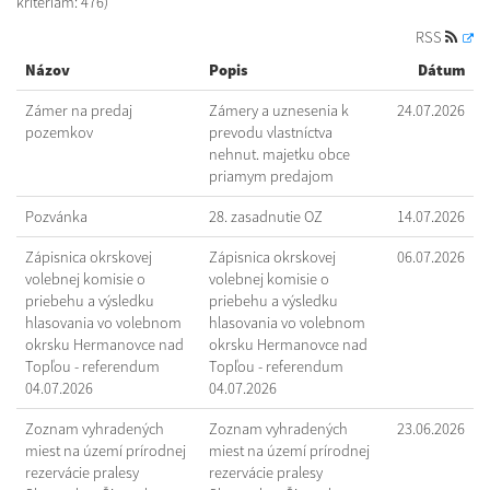
kritériám: 476)
RSS
Názov
Popis
Dátum
Zámer na predaj
Zámery a uznesenia k
24.07.2026
pozemkov
prevodu vlastníctva
nehnut. majetku obce
priamym predajom
Pozvánka
28. zasadnutie OZ
14.07.2026
Zápisnica okrskovej
Zápisnica okrskovej
06.07.2026
volebnej komisie o
volebnej komisie o
priebehu a výsledku
priebehu a výsledku
hlasovania vo volebnom
hlasovania vo volebnom
okrsku Hermanovce nad
okrsku Hermanovce nad
Topľou - referendum
Topľou - referendum
04.07.2026
04.07.2026
Zoznam vyhradených
Zoznam vyhradených
23.06.2026
miest na území prírodnej
miest na území prírodnej
rezervácie pralesy
rezervácie pralesy