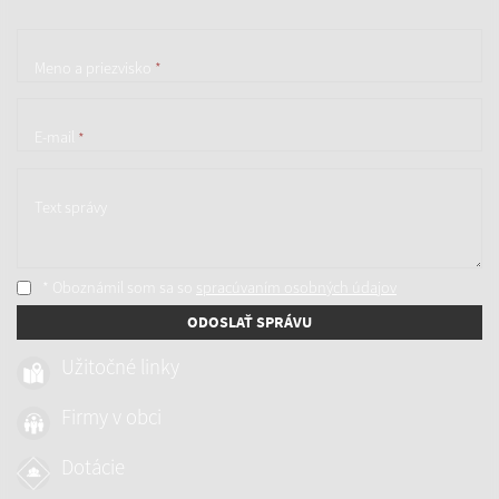
Meno a priezvisko
*
E-mail
*
Text správy
* Oboznámil som sa so
spracúvaním osobných údajov
ODOSLAŤ SPRÁVU
Užitočné linky
Firmy v obci
Dotácie