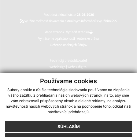
Posledná aktualizácia:
28.05.2026
využite možnosť získavania aktuálnych informácií s využitím RSS
Mapa stránok
|
Vytlačiť stránku
Vyhlásenie o prístupnosti
|
Autorské práva
Ochrana osobných údajov
technický prevádzkovateľ
webdesign
|
webex.digital
CMS systém (redakčný) systém ECHELON 2
,
web portál
,
Používame cookies
webhosting
,
webex.digital
,
domény
,
registrácia domény
,
Súbory cookie a ďalšie technológie sledovania používame na zlepšenie
spoločnosť webex.digital
vášho zážitku z prehliadania našich webových stránok, na to, aby sme
vám zobrazovali prispôsobený obsah a cielené reklamy, na analýzu
návštevnosti našich webových stránok a na pochopenie toho, odkiaľ naši
návštevníci prichádzajú.
SÚHLASÍM