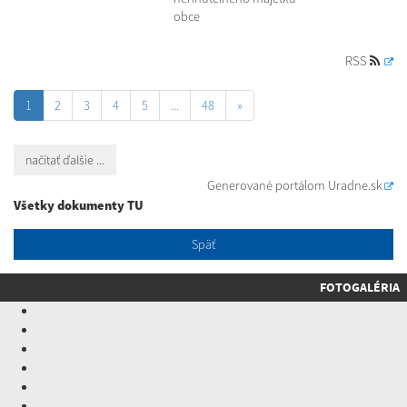
obce
RSS
1
2
3
4
5
...
48
»
načítať ďalšie ...
Generované portálom
Uradne.sk
Všetky dokumenty TU
Späť
FOTOGALÉRIA