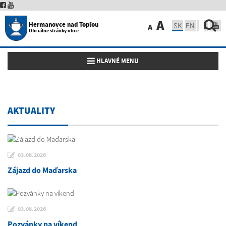
A
Hermanovce nad Topľou
SK
EN
A
Oficiálne stránky obce
Toggle navigation
HLAVNÉ MENU
AKTUALITY
03.08.2026
Zájazd do Maďarska
03.08.2026
Pozvánky na víkend