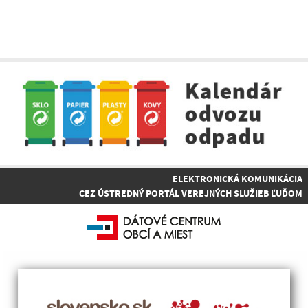
ELEKTRONICKÁ KOMUNIKÁCIA
CEZ ÚSTREDNÝ PORTÁL VEREJNÝCH SLUŽIEB ĽUĎOM