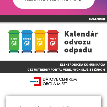
KALENDÁR
ELEKTRONICKÁ KOMUNIKÁCIA
CEZ ÚSTREDNÝ PORTÁL VEREJNÝCH SLUŽIEB ĽUĎOM