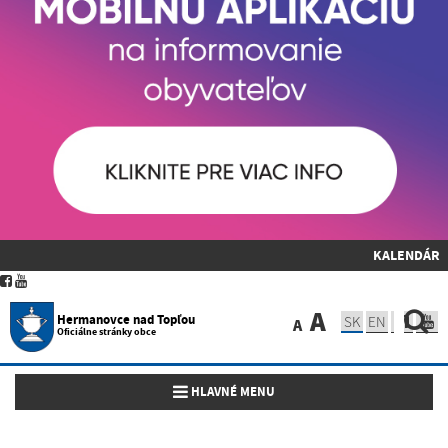
KALENDÁR
A
Hermanovce nad Topľou
SK
EN
A
Oficiálne stránky obce
Toggle navigation
HLAVNÉ MENU