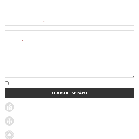
Meno a priezvisko
*
E-mail
*
Text správy
* Oboznámil som sa so
spracúvaním osobných údajov
ODOSLAŤ SPRÁVU
Užitočné linky
Firmy v obci
Dotácie