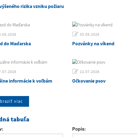
výšeného rizika vzniku požiaru
3.08.2026
03.08.2026
zd do Maďarska
Pozvánky na víkend
7.07.2026
22.07.2026
álne informácie k voľbám
Očkovanie psov
braziť viac
dná tabuľa
v:
Popis: