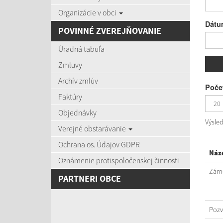
Organizácie v obci
Dátu
POVINNÉ ZVEREJŇOVANIE
Úradná tabuľa
Zmluvy
Archív zmlúv
Počet
Faktúry
Objednávky
Výsle
Verejné obstarávanie
Ochrana os. Údajov GDPR
Náz
Oznámenie protispoločenskej činnosti
Záme
PARTNERI OBCE
Poz