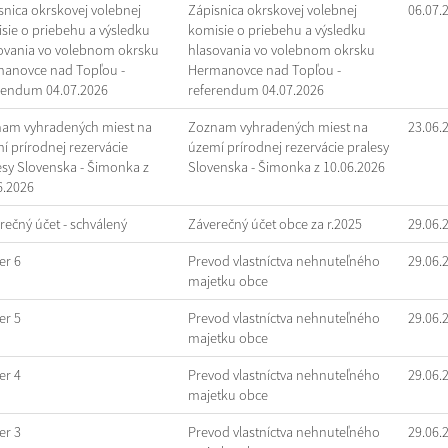
snica okrskovej volebnej
Zápisnica okrskovej volebnej
06.07.
sie o priebehu a výsledku
komisie o priebehu a výsledku
ovania vo volebnom okrsku
hlasovania vo volebnom okrsku
anovce nad Topľou -
Hermanovce nad Topľou -
rendum 04.07.2026
referendum 04.07.2026
am vyhradených miest na
Zoznam vyhradených miest na
23.06.
í prírodnej rezervácie
území prírodnej rezervácie pralesy
esy Slovenska - Šimonka z
Slovenska - Šimonka z 10.06.2026
6.2026
rečný účet - schválený
Záverečný účet obce za r.2025
29.06.
r 6
Prevod vlastníctva nehnuteľného
29.06.
majetku obce
r 5
Prevod vlastníctva nehnuteľného
29.06.
majetku obce
r 4
Prevod vlastníctva nehnuteľného
29.06.
majetku obce
r 3
Prevod vlastníctva nehnuteľného
29.06.