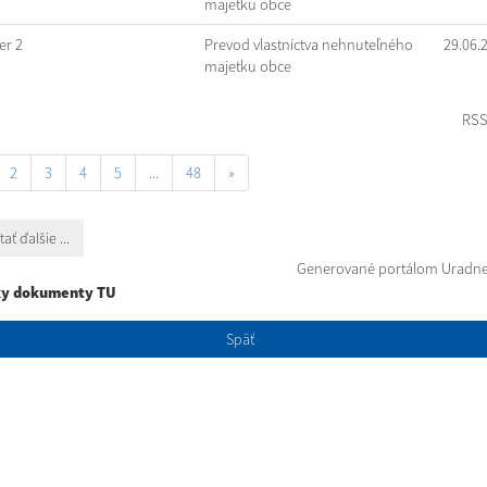
majetku obce
r 2
Prevod vlastníctva nehnuteľného
29.06.
majetku obce
RS
2
3
4
5
...
48
»
tať ďalšie ...
Generované portálom
Uradne
ky dokumenty TU
Späť