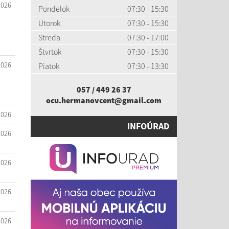
2026
Pondelok
07:30 - 15:30
Utorok
07:30 - 15:30
Streda
07:30 - 17:00
Štvrtok
07:30 - 15:30
2026
Piatok
07:30 - 13:30
057 / 449 26 37
ocu.hermanovcent@gmail.com
2026
INFOÚRAD
2026
2026
2026
2026