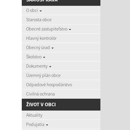
AKTU
O obci
Starosta obce
Obecné zastupiteľstvo
Hlavný kontrolór
06.08
Obecný úrad
Čas zvýš
Školstvo
Dokumenty
Územný plán obce
03.08
Zájazd d
Odpadové hospodárstvo
Civilná ochrana
ŽIVOT V OBCI
27.07
Aktuality
Aktuálne
Podujatia