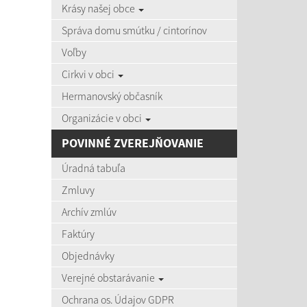
Krásy našej obce
zobra
Správa domu smútku / cintorínov
Voľby
Úradná
Cirkvi v obci
Názov:
Hermanovský občasník
Organizácie v obci
Dátum o
POVINNÉ ZVEREJŇOVANIE
Úradná tabuľa
Zmluvy
Archív zmlúv
Počet po
Faktúry
Objednávky
Výsledky 
Verejné obstarávanie
Ochrana os. Údajov GDPR