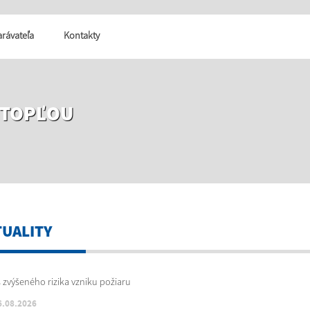
tarávateľa
Kontakty
 TOPĽOU
TUALITY
6.08.2026