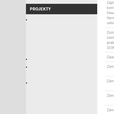
Zápi
komi
PROJEKTY
hlas
Herm
refe
Zozn
územ
pral
10.0
Záve
Záme
Záme
Záme
Záme