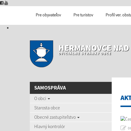
Pre obyvateľov
Pre turistov
Profil ver. obs
HERMANOVCE NAD
OFICIÁLNE STRÁNKY OBCE
SAMOSPRÁVA
AK
O obci
Starosta obce
Obecné zastupiteľstvo
Hlavný kontrolór
0