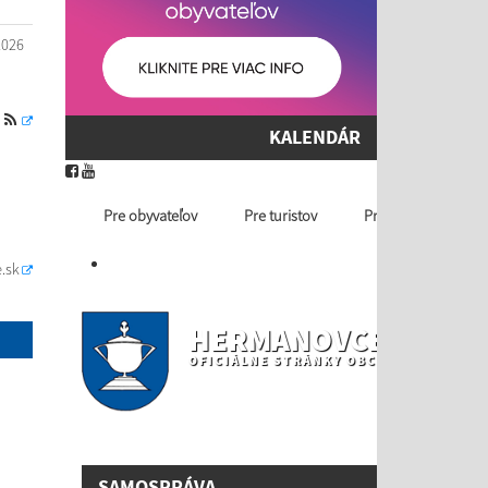
2026
S
KALENDÁR
Pre obyvateľov
Pre turistov
Profil ver. obstaráv
.sk
HERMANOVCE NAD T
OFICIÁLNE STRÁNKY OBCE
SAMOSPRÁVA