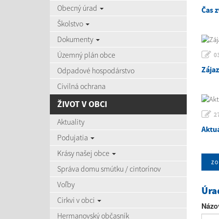
Obecný úrad
Čas z
Školstvo
Dokumenty
Územný plán obce
0
Zája
Odpadové hospodárstvo
Civilná ochrana
ŽIVOT V OBCI
2
Aktuality
Aktu
Podujatia
Krásy našej obce
zo
Správa domu smútku / cintorínov
Voľby
Úra
Cirkvi v obci
Názo
Hermanovský občasník