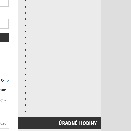
S
tum
2026
ÚRADNÉ HODINY
2026