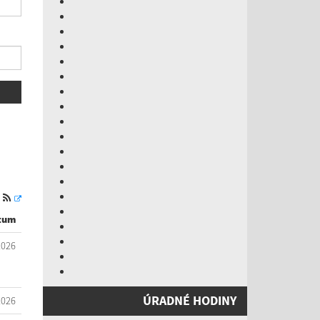
S
tum
2026
ÚRADNÉ HODINY
2026