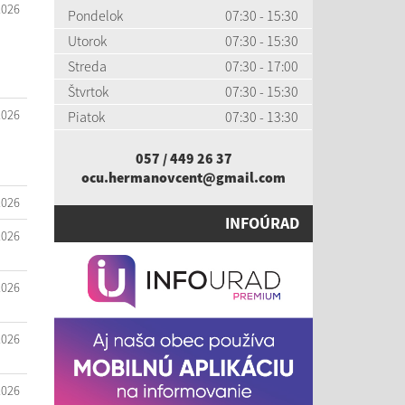
2026
Pondelok
07:30 - 15:30
Utorok
07:30 - 15:30
Streda
07:30 - 17:00
Štvrtok
07:30 - 15:30
2026
Piatok
07:30 - 13:30
057 / 449 26 37
ocu.hermanovcent@gmail.com
2026
INFOÚRAD
2026
2026
2026
2026