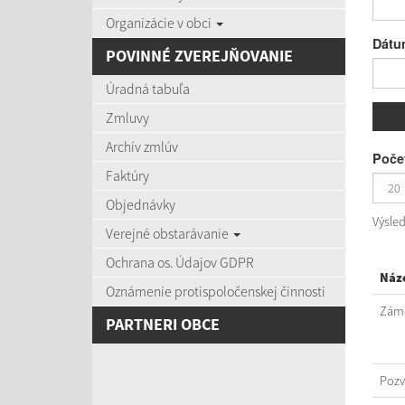
Organizácie v obci
Dátu
POVINNÉ ZVEREJŇOVANIE
Úradná tabuľa
Zmluvy
Archív zmlúv
Počet
Faktúry
Objednávky
Výsle
Verejné obstarávanie
Ochrana os. Údajov GDPR
Náz
Oznámenie protispoločenskej činnosti
Záme
PARTNERI OBCE
Poz