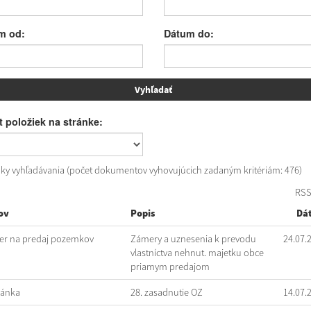
m od:
Dátum do:
 položiek na stránke:
dky vyhľadávania (počet dokumentov vyhovujúcich zadaným kritériám: 476)
RS
ov
Popis
Dá
r na predaj pozemkov
Zámery a uznesenia k prevodu
24.07.
vlastníctva nehnut. majetku obce
priamym predajom
vánka
28. zasadnutie OZ
14.07.