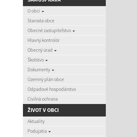
AKTU
O obci
Starosta obce
Obecné zastupiteľstvo
Hlavný kontrolór
03.08
Obecný úrad
Zájazd d
Školstvo
Dokumenty
Územný plán obce
03.08
Pozvánky
Odpadové hospodárstvo
Civilná ochrana
ŽIVOT V OBCI
22.07
Aktuality
Očkovan
Podujatia