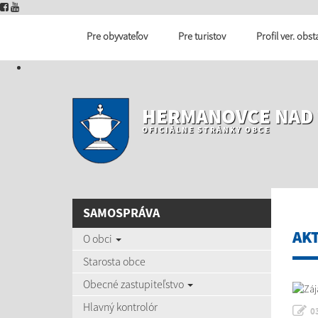
Pre obyvateľov
Pre turistov
Profil ver. obs
HERMANOVCE NAD
OFICIÁLNE STRÁNKY OBCE
SAMOSPRÁVA
AK
O obci
Starosta obce
Obecné zastupiteľstvo
Hlavný kontrolór
0