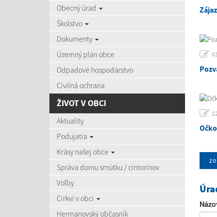
Obecný úrad
Zája
Školstvo
Dokumenty
Územný plán obce
0
Pozv
Odpadové hospodárstvo
Civilná ochrana
ŽIVOT V OBCI
2
Aktuality
Očko
Podujatia
Krásy našej obce
zo
Správa domu smútku / cintorínov
Voľby
Úra
Cirkvi v obci
Názo
Hermanovský občasník