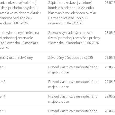
snica okrskovej volebnej
Zápisnica okrskovej volebnej
06.07.
sie o priebehu a výsledku
komisie o priebehu a výsledku
ovania vo volebnom okrsku
hlasovania vo volebnom okrsku
anovce nad Topľou -
Hermanovce nad Topľou -
rendum 04.07.2026
referendum 04.07.2026
am vyhradených miest na
Zoznam vyhradených miest na
23.06.
í prírodnej rezervácie
území prírodnej rezervácie pralesy
esy Slovenska - Šimonka z
Slovenska - Šimonka z 10.06.2026
6.2026
rečný účet - schválený
Záverečný účet obce za r.2025
29.06.
r 6
Prevod vlastníctva nehnuteľného
29.06.
majetku obce
r 5
Prevod vlastníctva nehnuteľného
29.06.
majetku obce
r 4
Prevod vlastníctva nehnuteľného
29.06.
majetku obce
r 3
Prevod vlastníctva nehnuteľného
29.06.