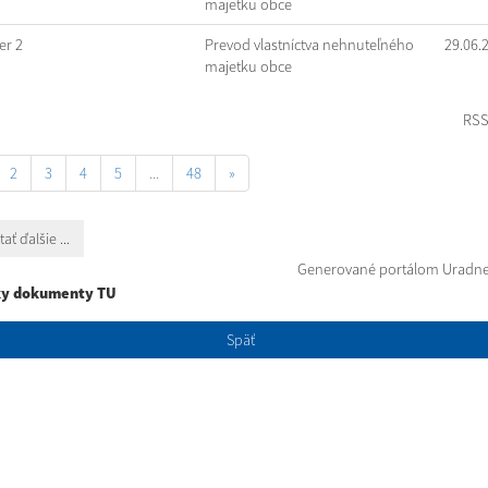
majetku obce
r 2
Prevod vlastníctva nehnuteľného
29.06.
majetku obce
RS
2
3
4
5
...
48
»
tať ďalšie ...
Generované portálom
Uradne
ky dokumenty TU
Späť