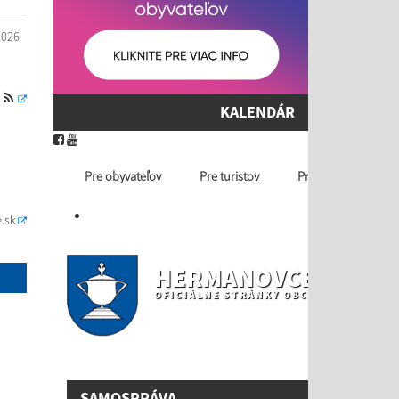
2026
S
KALENDÁR
Pre obyvateľov
Pre turistov
Profil ver. obstaráv
.sk
HERMANOVCE NAD T
OFICIÁLNE STRÁNKY OBCE
SAMOSPRÁVA