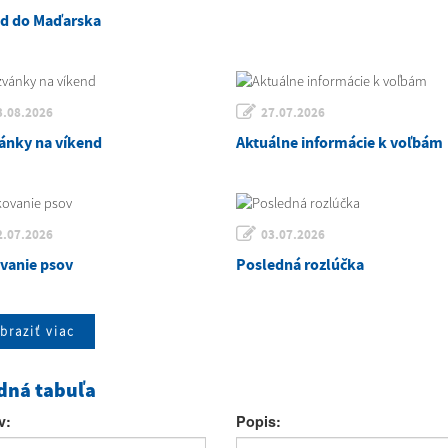
zd do Maďarska
3.08.2026
27.07.2026
ánky na víkend
Aktuálne informácie k voľbám
2.07.2026
03.07.2026
vanie psov
Posledná rozlúčka
braziť viac
dná tabuľa
v:
Popis: