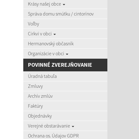
Krásy našej obce
zobra
Správa domu smútku / cintorínov
Voľby
Úradná
Cirkvi v obci
Názov:
Hermanovský občasník
Organizácie v obci
Dátum o
POVINNÉ ZVEREJŇOVANIE
Úradná tabuľa
Zmluvy
Archív zmlúv
Počet po
Faktúry
Objednávky
Výsledky 
Verejné obstarávanie
Ochrana os. Údajov GDPR