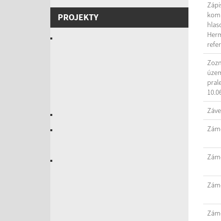
Zápi
komi
PROJEKTY
hlas
Herm
refe
Zozn
územ
pral
10.0
Záve
Záme
Záme
Záme
Záme