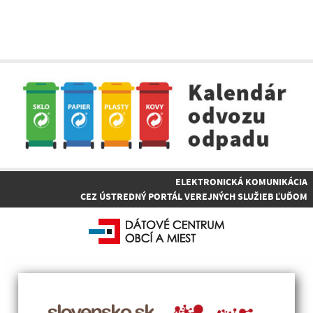
ELEKTRONICKÁ KOMUNIKÁCIA
CEZ ÚSTREDNÝ PORTÁL VEREJNÝCH SLUŽIEB ĽUĎOM