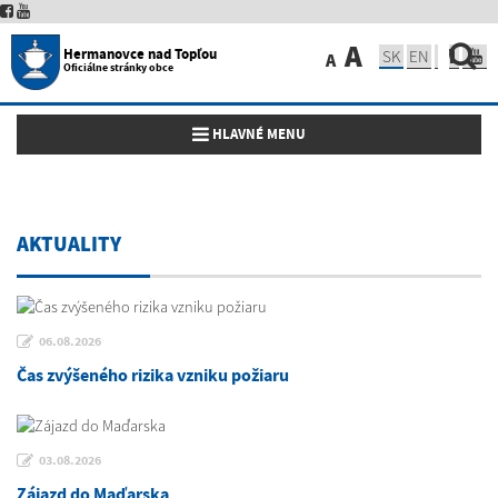
A
Hermanovce nad Topľou
SK
EN
A
Oficiálne stránky obce
Toggle navigation
HLAVNÉ MENU
AKTUALITY
06.08.2026
Čas zvýšeného rizika vzniku požiaru
03.08.2026
Zájazd do Maďarska