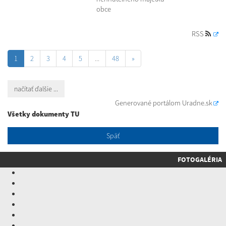
obce
RSS
1
2
3
4
5
...
48
»
načítať ďalšie ...
Generované portálom
Uradne.sk
Všetky dokumenty TU
Späť
FOTOGALÉRIA