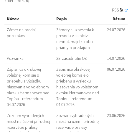
kritériám: 476)
RSS
Názov
Popis
Dátum
Zámer na predaj
Zámery a uznesenia k
24.07.2026
pozemkov
prevodu vlastníctva
nehnut. majetku obce
priamym predajom
Pozvánka
28. zasadnutie OZ
14.07.2026
Zápisnica okrskovej
Zápisnica okrskovej
06.07.2026
volebnej komisie o
volebnej komisie o
priebehu a výsledku
priebehu a výsledku
hlasovania vo volebnom
hlasovania vo volebnom
okrsku Hermanovce nad
okrsku Hermanovce nad
Topľou - referendum
Topľou - referendum
04.07.2026
04.07.2026
Zoznam vyhradených
Zoznam vyhradených
23.06.2026
miest na území prírodnej
miest na území prírodnej
rezervácie pralesy
rezervácie pralesy