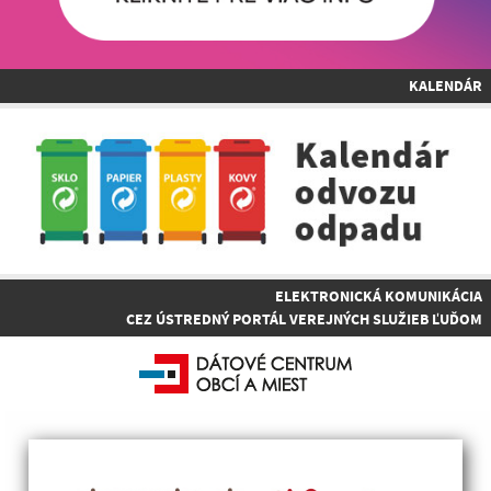
KALENDÁR
ELEKTRONICKÁ KOMUNIKÁCIA
CEZ ÚSTREDNÝ PORTÁL VEREJNÝCH SLUŽIEB ĽUĎOM