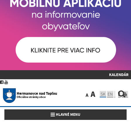
KALENDÁR
A
Hermanovce nad Topľou
SK
EN
A
Oficiálne stránky obce
Toggle navigation
HLAVNÉ MENU