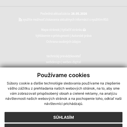
Posledná aktualizácia:
28.05.2026
využite možnosť získavania aktuálnych informácií s využitím RSS
Mapa stránok
|
Vytlačiť stránku
Vyhlásenie o prístupnosti
|
Autorské práva
Ochrana osobných údajov
technický prevádzkovateľ
webdesign
|
webex.digital
CMS systém (redakčný) systém ECHELON 2
,
web portál
,
Používame cookies
webhosting
,
webex.digital
,
domény
,
registrácia domény
,
Súbory cookie a ďalšie technológie sledovania používame na zlepšenie
spoločnosť webex.digital
vášho zážitku z prehliadania našich webových stránok, na to, aby sme
vám zobrazovali prispôsobený obsah a cielené reklamy, na analýzu
návštevnosti našich webových stránok a na pochopenie toho, odkiaľ naši
návštevníci prichádzajú.
SÚHLASÍM