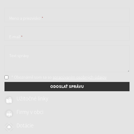
Meno a priezvisko
*
E-mail
*
Text správy
* Oboznámil som sa so
spracúvaním osobných údajov
ODOSLAŤ SPRÁVU
Užitočné linky
Firmy v obci
Dotácie