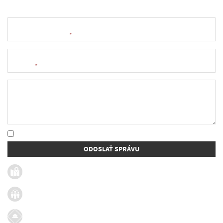
Meno a priezvisko
*
E-mail
*
Text správy
* Oboznámil som sa so
spracúvaním osobných údajov
ODOSLAŤ SPRÁVU
Užitočné linky
Firmy v obci
Dotácie