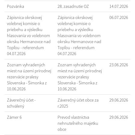
Pozvánka
28. zasadnutie OZ
14.07.2026
Zápisnica okrskovej
Zápisnica okrskovej
06.07.2026
volebnej komisie o
volebnej komisie o
priebehu a výsledku
priebehu a výsledku
hlasovania vo volebnom
hlasovania vo volebnom
okrsku Hermanovce nad
okrsku Hermanovce nad
Topľou - referendum
Topľou - referendum
04.07.2026
04.07.2026
Zoznam vyhradených
Zoznam vyhradených
23.06.2026
miest na území prírodnej
miest na území prírodnej
rezervácie pralesy
rezervácie pralesy
Slovenska - Šimonka z
Slovenska - Šimonka z
10.06.2026
10.06.2026
Záverečný účet -
Záverečný účet obce za
29.06.2026
schválený
r.2025
Zámer 6
Prevod vlastníctva
29.06.2026
nehnuteľného majetku
obce