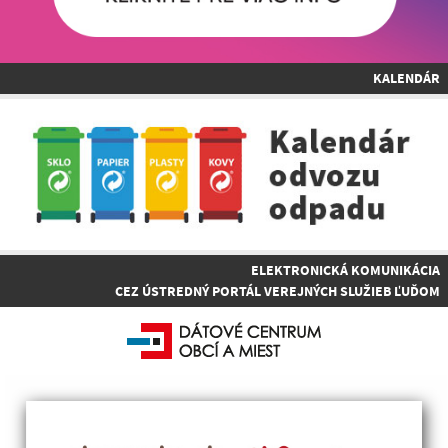
KALENDÁR
ELEKTRONICKÁ KOMUNIKÁCIA
CEZ ÚSTREDNÝ PORTÁL VEREJNÝCH SLUŽIEB ĽUĎOM