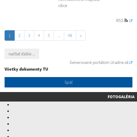
obce
RSS
1
2
3
4
5
...
48
»
načítať ďalšie ...
Generované portálom
Uradne.sk
Všetky dokumenty TU
Späť
FOTOGALÉRIA