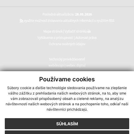
Posledná aktualizácia:
28.05.2026
využite možnosť získavania aktuálnych informácií s využitím RSS
Mapa stránok
|
Vytlačiť stránku
Vyhlásenie o prístupnosti
|
Autorské práva
Ochrana osobných údajov
technický prevádzkovateľ
webdesign
|
webex.digital
CMS systém (redakčný) systém ECHELON 2
,
web portál
,
Používame cookies
webhosting
,
webex.digital
,
domény
,
registrácia domény
,
Súbory cookie a ďalšie technológie sledovania používame na zlepšenie
spoločnosť webex.digital
vášho zážitku z prehliadania našich webových stránok, na to, aby sme
vám zobrazovali prispôsobený obsah a cielené reklamy, na analýzu
návštevnosti našich webových stránok a na pochopenie toho, odkiaľ naši
návštevníci prichádzajú.
SÚHLASÍM