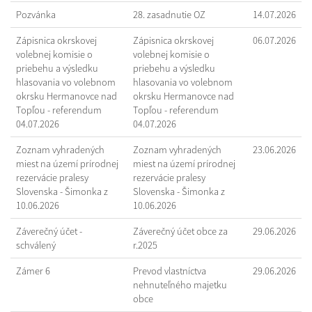
Pozvánka
28. zasadnutie OZ
14.07.2026
Zápisnica okrskovej
Zápisnica okrskovej
06.07.2026
volebnej komisie o
volebnej komisie o
priebehu a výsledku
priebehu a výsledku
hlasovania vo volebnom
hlasovania vo volebnom
okrsku Hermanovce nad
okrsku Hermanovce nad
Topľou - referendum
Topľou - referendum
04.07.2026
04.07.2026
Zoznam vyhradených
Zoznam vyhradených
23.06.2026
miest na území prírodnej
miest na území prírodnej
rezervácie pralesy
rezervácie pralesy
Slovenska - Šimonka z
Slovenska - Šimonka z
10.06.2026
10.06.2026
Záverečný účet -
Záverečný účet obce za
29.06.2026
schválený
r.2025
Zámer 6
Prevod vlastníctva
29.06.2026
nehnuteľného majetku
obce