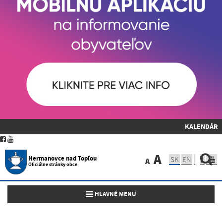
KALENDÁR
A
Hermanovce nad Topľou
SK
EN
A
Oficiálne stránky obce
Toggle navigation
HLAVNÉ MENU