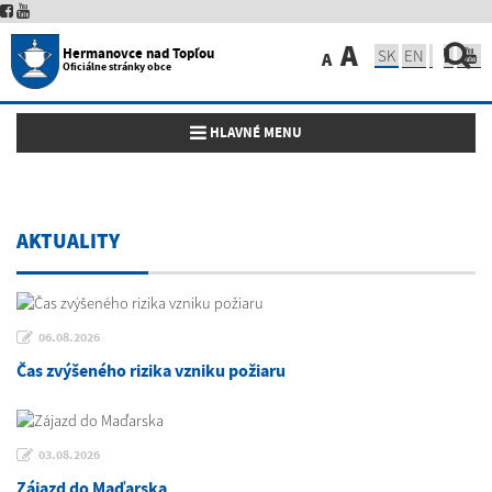
A
Hermanovce nad Topľou
SK
EN
A
Oficiálne stránky obce
Toggle navigation
HLAVNÉ MENU
AKTUALITY
06.08.2026
Čas zvýšeného rizika vzniku požiaru
03.08.2026
Zájazd do Maďarska