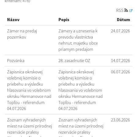
kritériám: 476)
RSS
Názov
Popis
Dátum
Zámer na predaj
Zámery a uznesenia k
24.07.2026
pozemkov
prevodu vlastníctva
nehnut. majetku obce
priamym predajom
Pozvánka
28. zasadnutie OZ
14.07.2026
Zápisnica okrskovej
Zápisnica okrskovej
06.07.2026
volebnej komisie o
volebnej komisie o
priebehu a výsledku
priebehu a výsledku
hlasovania vo volebnom
hlasovania vo volebnom
okrsku Hermanovce nad
okrsku Hermanovce nad
Topľou - referendum
Topľou - referendum
04.07.2026
04.07.2026
Zoznam vyhradených
Zoznam vyhradených
23.06.2026
miest na území prírodnej
miest na území prírodnej
rezervácie pralesy
rezervácie pralesy