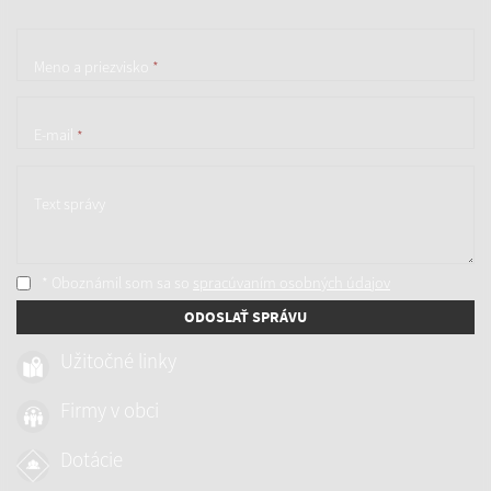
Meno a priezvisko
*
E-mail
*
Text správy
* Oboznámil som sa so
spracúvaním osobných údajov
ODOSLAŤ SPRÁVU
Užitočné linky
Firmy v obci
Dotácie