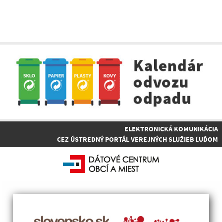
ELEKTRONICKÁ KOMUNIKÁCIA
CEZ ÚSTREDNÝ PORTÁL VEREJNÝCH SLUŽIEB ĽUĎOM