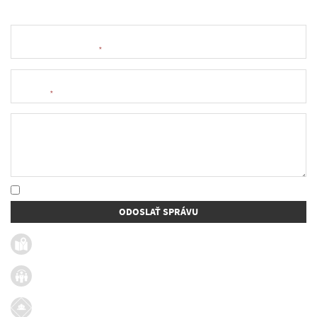
Meno a priezvisko
*
E-mail
*
Text správy
* Oboznámil som sa so
spracúvaním osobných údajov
ODOSLAŤ SPRÁVU
Užitočné linky
Firmy v obci
Dotácie