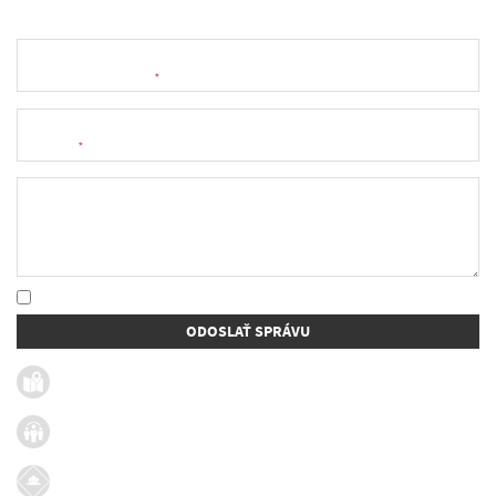
Meno a priezvisko
*
E-mail
*
Text správy
* Oboznámil som sa so
spracúvaním osobných údajov
ODOSLAŤ SPRÁVU
Užitočné linky
Firmy v obci
Dotácie