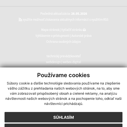
Posledná aktualizácia:
28.05.2026
využite možnosť získavania aktuálnych informácií s využitím RSS
Mapa stránok
|
Vytlačiť stránku
Vyhlásenie o prístupnosti
|
Autorské práva
Ochrana osobných údajov
technický prevádzkovateľ
webdesign
|
webex.digital
CMS systém (redakčný) systém ECHELON 2
,
web portál
,
Používame cookies
webhosting
,
webex.digital
,
domény
,
registrácia domény
,
Súbory cookie a ďalšie technológie sledovania používame na zlepšenie
spoločnosť webex.digital
vášho zážitku z prehliadania našich webových stránok, na to, aby sme
vám zobrazovali prispôsobený obsah a cielené reklamy, na analýzu
návštevnosti našich webových stránok a na pochopenie toho, odkiaľ naši
návštevníci prichádzajú.
SÚHLASÍM