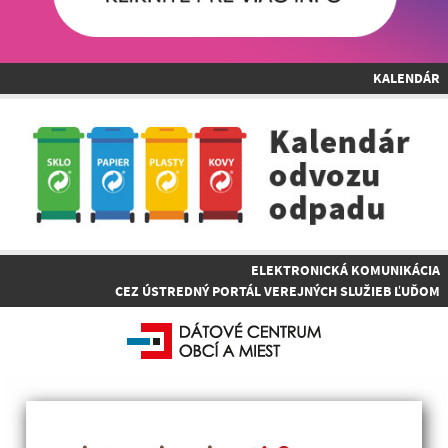
KALENDÁR
ELEKTRONICKÁ KOMUNIKÁCIA
CEZ ÚSTREDNÝ PORTÁL VEREJNÝCH SLUŽIEB ĽUĎOM