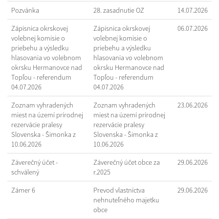
Pozvánka
28. zasadnutie OZ
14.07.2026
Zápisnica okrskovej
Zápisnica okrskovej
06.07.2026
volebnej komisie o
volebnej komisie o
priebehu a výsledku
priebehu a výsledku
hlasovania vo volebnom
hlasovania vo volebnom
okrsku Hermanovce nad
okrsku Hermanovce nad
Topľou - referendum
Topľou - referendum
04.07.2026
04.07.2026
Zoznam vyhradených
Zoznam vyhradených
23.06.2026
miest na území prírodnej
miest na území prírodnej
rezervácie pralesy
rezervácie pralesy
Slovenska - Šimonka z
Slovenska - Šimonka z
10.06.2026
10.06.2026
Záverečný účet -
Záverečný účet obce za
29.06.2026
schválený
r.2025
Zámer 6
Prevod vlastníctva
29.06.2026
nehnuteľného majetku
obce