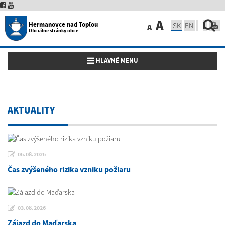
A
Hermanovce nad Topľou
SK
EN
A
Oficiálne stránky obce
Toggle navigation
HLAVNÉ MENU
AKTUALITY
06.08.2026
Čas zvýšeného rizika vzniku požiaru
03.08.2026
Zájazd do Maďarska