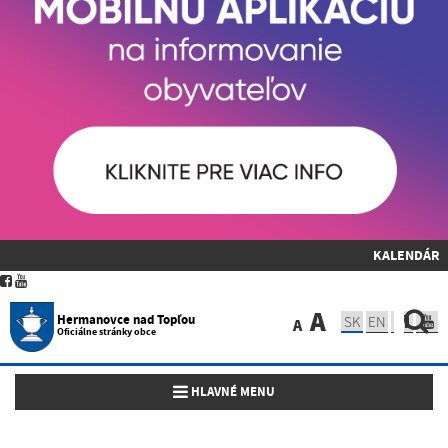
KALENDÁR
A
Hermanovce nad Topľou
SK
EN
A
Oficiálne stránky obce
Toggle navigation
HLAVNÉ MENU