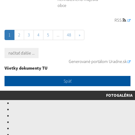
obce
RSS
1
2
3
4
5
...
48
»
načítať ďalšie ...
Generované portálom
Uradne.sk
Všetky dokumenty TU
Späť
FOTOGALÉRIA