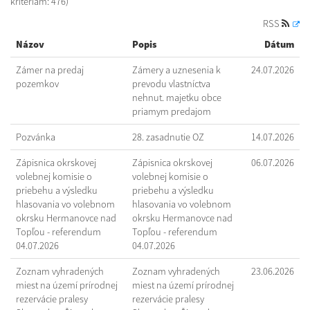
kritériám: 476)
RSS
Názov
Popis
Dátum
Zámer na predaj
Zámery a uznesenia k
24.07.2026
pozemkov
prevodu vlastníctva
nehnut. majetku obce
priamym predajom
Pozvánka
28. zasadnutie OZ
14.07.2026
Zápisnica okrskovej
Zápisnica okrskovej
06.07.2026
volebnej komisie o
volebnej komisie o
priebehu a výsledku
priebehu a výsledku
hlasovania vo volebnom
hlasovania vo volebnom
okrsku Hermanovce nad
okrsku Hermanovce nad
Topľou - referendum
Topľou - referendum
04.07.2026
04.07.2026
Zoznam vyhradených
Zoznam vyhradených
23.06.2026
miest na území prírodnej
miest na území prírodnej
rezervácie pralesy
rezervácie pralesy