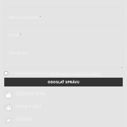
Meno a priezvisko
*
E-mail
*
Text správy
* Oboznámil som sa so
spracúvaním osobných údajov
ODOSLAŤ SPRÁVU
Užitočné linky
Firmy v obci
Dotácie