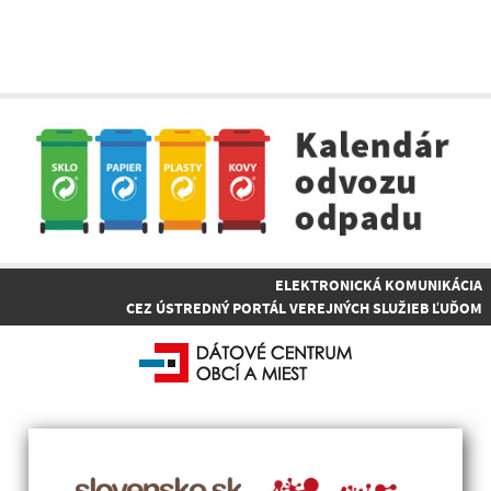
ELEKTRONICKÁ KOMUNIKÁCIA
CEZ ÚSTREDNÝ PORTÁL VEREJNÝCH SLUŽIEB ĽUĎOM