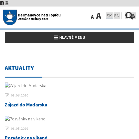
A
Hermanovce nad Topľou
SK
EN
A
Oficiálne stránky obce
Toggle navigation
HLAVNÉ MENU
AKTUALITY
03.08.2026
Zájazd do Maďarska
03.08.2026
Pozvánky na víkend