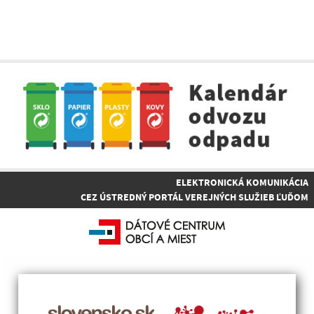
ELEKTRONICKÁ KOMUNIKÁCIA
CEZ ÚSTREDNÝ PORTÁL VEREJNÝCH SLUŽIEB ĽUĎOM