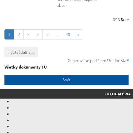
obce
RSS
1
2
3
4
5
...
48
»
načítať ďalšie ...
Generované portálom
Uradne.sk
Všetky dokumenty TU
Späť
FOTOGALÉRIA