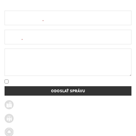
Meno a priezvisko
*
E-mail
*
Text správy
* Oboznámil som sa so
spracúvaním osobných údajov
ODOSLAŤ SPRÁVU
Užitočné linky
Firmy v obci
Dotácie