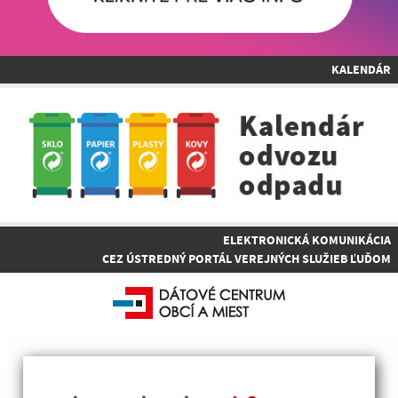
KALENDÁR
ELEKTRONICKÁ KOMUNIKÁCIA
CEZ ÚSTREDNÝ PORTÁL VEREJNÝCH SLUŽIEB ĽUĎOM