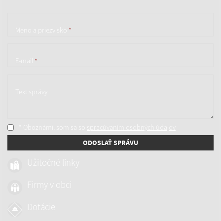
Meno a priezvisko
*
E-mail
*
Text správy
* Oboznámil som sa so
spracúvaním osobných údajov
ODOSLAŤ SPRÁVU
Užitočné linky
Firmy v obci
Dotácie