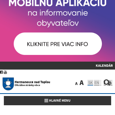
KALENDÁR
A
Hermanovce nad Topľou
SK
EN
A
Oficiálne stránky obce
Toggle navigation
HLAVNÉ MENU