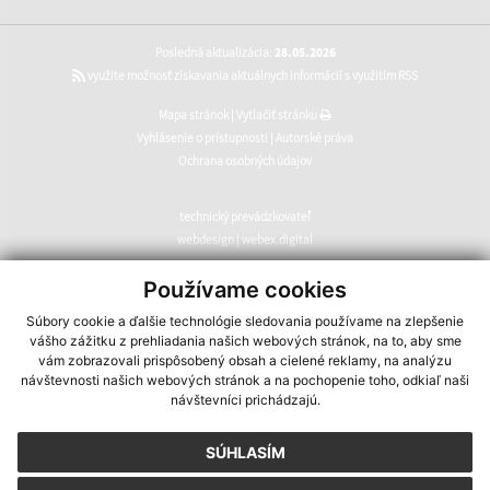
Posledná aktualizácia:
28.05.2026
využite možnosť získavania aktuálnych informácií s využitím RSS
Mapa stránok
|
Vytlačiť stránku
Vyhlásenie o prístupnosti
|
Autorské práva
Ochrana osobných údajov
technický prevádzkovateľ
webdesign
|
webex.digital
CMS systém (redakčný) systém ECHELON 2
,
web portál
,
Používame cookies
webhosting
,
webex.digital
,
domény
,
registrácia domény
,
Súbory cookie a ďalšie technológie sledovania používame na zlepšenie
spoločnosť webex.digital
vášho zážitku z prehliadania našich webových stránok, na to, aby sme
vám zobrazovali prispôsobený obsah a cielené reklamy, na analýzu
návštevnosti našich webových stránok a na pochopenie toho, odkiaľ naši
návštevníci prichádzajú.
SÚHLASÍM