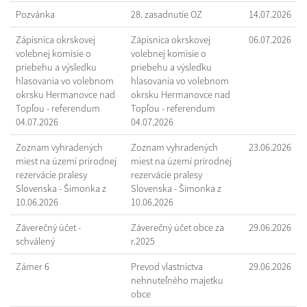
Pozvánka
28. zasadnutie OZ
14.07.2026
Zápisnica okrskovej
Zápisnica okrskovej
06.07.2026
volebnej komisie o
volebnej komisie o
priebehu a výsledku
priebehu a výsledku
hlasovania vo volebnom
hlasovania vo volebnom
okrsku Hermanovce nad
okrsku Hermanovce nad
Topľou - referendum
Topľou - referendum
04.07.2026
04.07.2026
Zoznam vyhradených
Zoznam vyhradených
23.06.2026
miest na území prírodnej
miest na území prírodnej
rezervácie pralesy
rezervácie pralesy
Slovenska - Šimonka z
Slovenska - Šimonka z
10.06.2026
10.06.2026
Záverečný účet -
Záverečný účet obce za
29.06.2026
schválený
r.2025
Zámer 6
Prevod vlastníctva
29.06.2026
nehnuteľného majetku
obce