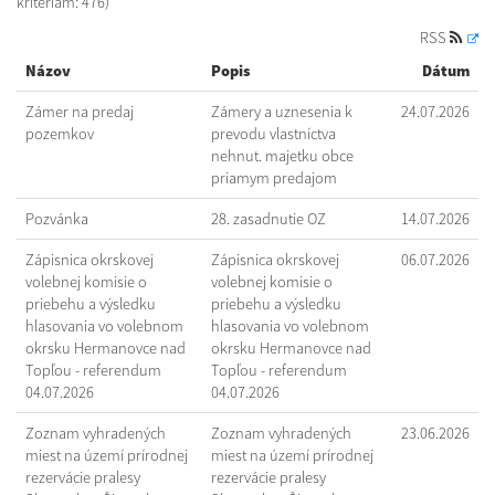
kritériám: 476)
RSS
Názov
Popis
Dátum
Zámer na predaj
Zámery a uznesenia k
24.07.2026
pozemkov
prevodu vlastníctva
nehnut. majetku obce
priamym predajom
Pozvánka
28. zasadnutie OZ
14.07.2026
Zápisnica okrskovej
Zápisnica okrskovej
06.07.2026
volebnej komisie o
volebnej komisie o
priebehu a výsledku
priebehu a výsledku
hlasovania vo volebnom
hlasovania vo volebnom
okrsku Hermanovce nad
okrsku Hermanovce nad
Topľou - referendum
Topľou - referendum
04.07.2026
04.07.2026
Zoznam vyhradených
Zoznam vyhradených
23.06.2026
miest na území prírodnej
miest na území prírodnej
rezervácie pralesy
rezervácie pralesy