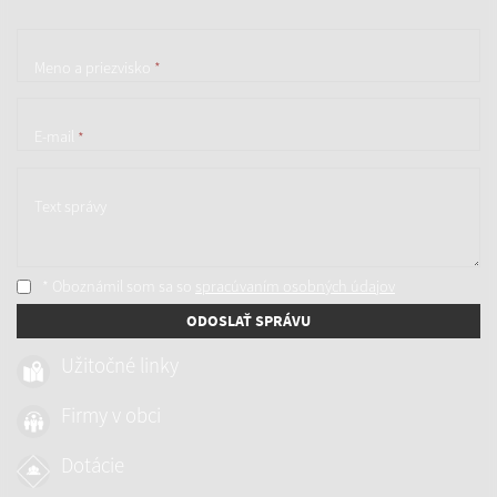
Meno a priezvisko
*
E-mail
*
Text správy
* Oboznámil som sa so
spracúvaním osobných údajov
ODOSLAŤ SPRÁVU
Užitočné linky
Firmy v obci
Dotácie