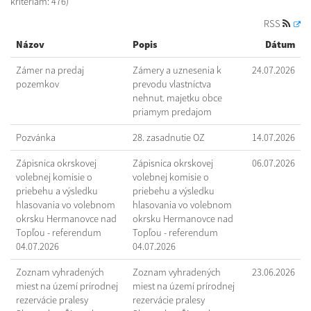
kritériám: 476)
RSS
Názov
Popis
Dátum
Zámer na predaj
Zámery a uznesenia k
24.07.2026
pozemkov
prevodu vlastníctva
nehnut. majetku obce
priamym predajom
Pozvánka
28. zasadnutie OZ
14.07.2026
Zápisnica okrskovej
Zápisnica okrskovej
06.07.2026
volebnej komisie o
volebnej komisie o
priebehu a výsledku
priebehu a výsledku
hlasovania vo volebnom
hlasovania vo volebnom
okrsku Hermanovce nad
okrsku Hermanovce nad
Topľou - referendum
Topľou - referendum
04.07.2026
04.07.2026
Zoznam vyhradených
Zoznam vyhradených
23.06.2026
miest na území prírodnej
miest na území prírodnej
rezervácie pralesy
rezervácie pralesy