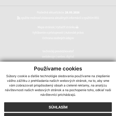
Posledná aktualizácia:
28.05.2026
využite možnosť získavania aktuálnych informácií s využitím RSS
Mapa stránok
|
Vytlačiť stránku
Vyhlásenie o prístupnosti
|
Autorské práva
Ochrana osobných údajov
technický prevádzkovateľ
webdesign
|
webex.digital
CMS systém (redakčný) systém ECHELON 2
,
web portál
,
Používame cookies
webhosting
,
webex.digital
,
domény
,
registrácia domény
,
Súbory cookie a ďalšie technológie sledovania používame na zlepšenie
spoločnosť webex.digital
vášho zážitku z prehliadania našich webových stránok, na to, aby sme
vám zobrazovali prispôsobený obsah a cielené reklamy, na analýzu
návštevnosti našich webových stránok a na pochopenie toho, odkiaľ naši
návštevníci prichádzajú.
SÚHLASÍM