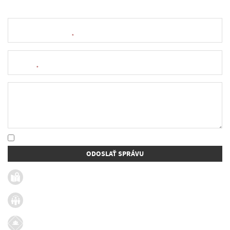
Meno a priezvisko
*
E-mail
*
Text správy
* Oboznámil som sa so
spracúvaním osobných údajov
ODOSLAŤ SPRÁVU
Užitočné linky
Firmy v obci
Dotácie