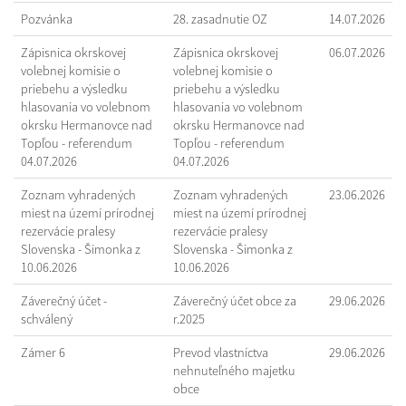
Pozvánka
28. zasadnutie OZ
14.07.2026
Zápisnica okrskovej
Zápisnica okrskovej
06.07.2026
volebnej komisie o
volebnej komisie o
priebehu a výsledku
priebehu a výsledku
hlasovania vo volebnom
hlasovania vo volebnom
okrsku Hermanovce nad
okrsku Hermanovce nad
Topľou - referendum
Topľou - referendum
04.07.2026
04.07.2026
Zoznam vyhradených
Zoznam vyhradených
23.06.2026
miest na území prírodnej
miest na území prírodnej
rezervácie pralesy
rezervácie pralesy
Slovenska - Šimonka z
Slovenska - Šimonka z
10.06.2026
10.06.2026
Záverečný účet -
Záverečný účet obce za
29.06.2026
schválený
r.2025
Zámer 6
Prevod vlastníctva
29.06.2026
nehnuteľného majetku
obce