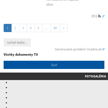
obce
RSS
1
2
3
4
5
...
48
»
načítať ďalšie ...
Generované portálom
Uradne.sk
Všetky dokumenty TU
Späť
FOTOGALÉRIA