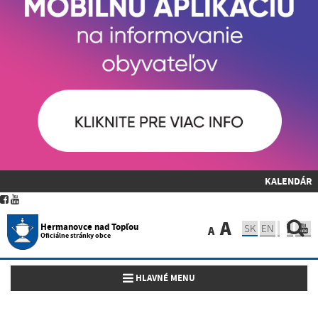
KALENDÁR
A
Hermanovce nad Topľou
SK
EN
A
Oficiálne stránky obce
Toggle navigation
HLAVNÉ MENU