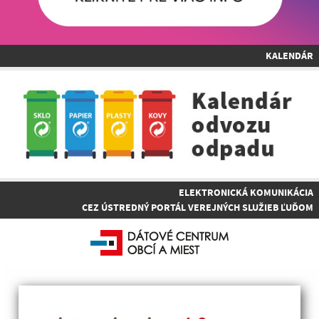
KALENDÁR
ELEKTRONICKÁ KOMUNIKÁCIA
CEZ ÚSTREDNÝ PORTÁL VEREJNÝCH SLUŽIEB ĽUĎOM