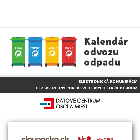
ELEKTRONICKÁ KOMUNIKÁCIA
CEZ ÚSTREDNÝ PORTÁL VEREJNÝCH SLUŽIEB ĽUĎOM