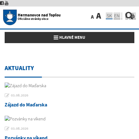
A
Hermanovce nad Topľou
SK
EN
A
Oficiálne stránky obce
Toggle navigation
HLAVNÉ MENU
AKTUALITY
03.08.2026
Zájazd do Maďarska
03.08.2026
Pozvánky na víkend