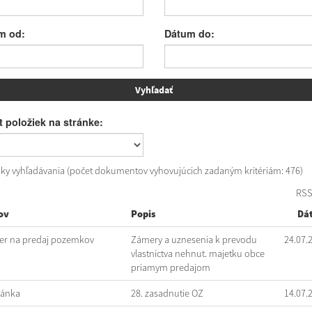
m od:
Dátum do:
 položiek na stránke:
dky vyhľadávania (počet dokumentov vyhovujúcich zadaným kritériám: 476)
RS
ov
Popis
Dá
r na predaj pozemkov
Zámery a uznesenia k prevodu
24.07.
vlastníctva nehnut. majetku obce
priamym predajom
vánka
28. zasadnutie OZ
14.07.