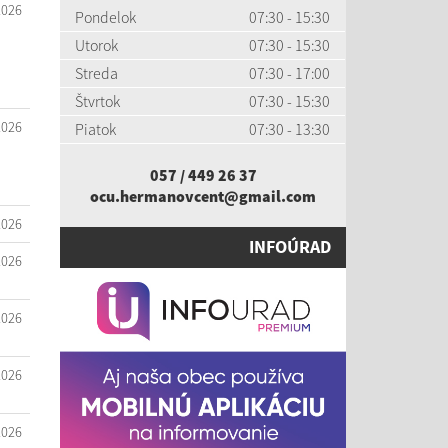
2026
Pondelok
07:30 - 15:30
Utorok
07:30 - 15:30
Streda
07:30 - 17:00
Štvrtok
07:30 - 15:30
2026
Piatok
07:30 - 13:30
057 / 449 26 37
ocu.hermanovcent@gmail.com
2026
INFOÚRAD
2026
2026
2026
2026