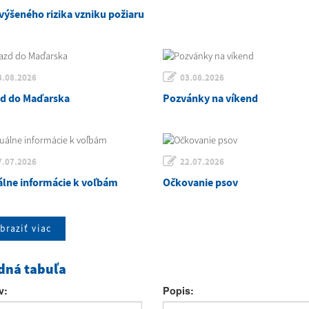
výšeného rizika vzniku požiaru
3.08.2026
03.08.2026
zd do Maďarska
Pozvánky na víkend
7.07.2026
22.07.2026
álne informácie k voľbám
Očkovanie psov
braziť viac
dná tabuľa
v:
Popis: