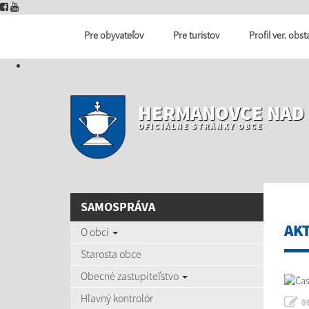
Pre obyvateľov
Pre turistov
Profil ver. obs
HERMANOVCE NAD
OFICIÁLNE STRÁNKY OBCE
SAMOSPRÁVA
AK
O obci
Starosta obce
Obecné zastupiteľstvo
Hlavný kontrolór
0