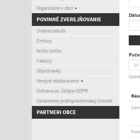
Organizácie v obci
Dátu
POVINNÉ ZVEREJŇOVANIE
Úradná tabuľa
Zmluvy
Archív zmlúv
Počet
Faktúry
Objednávky
Výsle
Verejné obstarávanie
Ochrana os. Údajov GDPR
Náz
Oznámenie protispoločenskej činnosti
Záme
PARTNERI OBCE
Poz