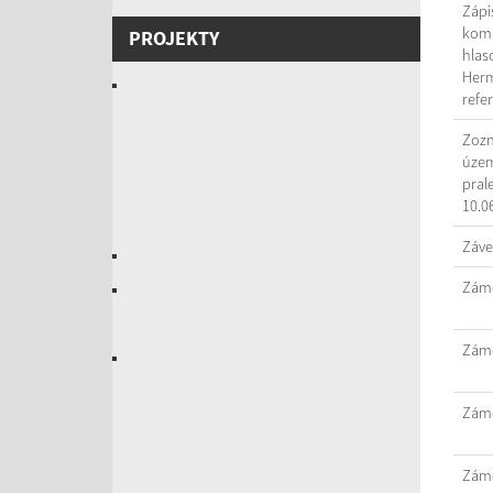
Zápi
komi
PROJEKTY
hlas
Herm
refe
Zozn
územ
pral
10.0
Záve
Záme
Záme
Záme
Záme