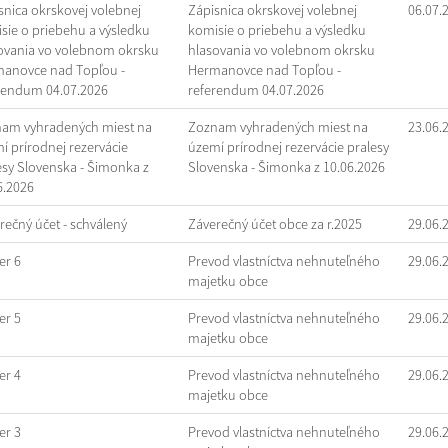
snica okrskovej volebnej
Zápisnica okrskovej volebnej
06.07.
sie o priebehu a výsledku
komisie o priebehu a výsledku
ovania vo volebnom okrsku
hlasovania vo volebnom okrsku
anovce nad Topľou -
Hermanovce nad Topľou -
rendum 04.07.2026
referendum 04.07.2026
am vyhradených miest na
Zoznam vyhradených miest na
23.06.
í prírodnej rezervácie
území prírodnej rezervácie pralesy
esy Slovenska - Šimonka z
Slovenska - Šimonka z 10.06.2026
6.2026
rečný účet - schválený
Záverečný účet obce za r.2025
29.06.
r 6
Prevod vlastníctva nehnuteľného
29.06.
majetku obce
r 5
Prevod vlastníctva nehnuteľného
29.06.
majetku obce
r 4
Prevod vlastníctva nehnuteľného
29.06.
majetku obce
r 3
Prevod vlastníctva nehnuteľného
29.06.