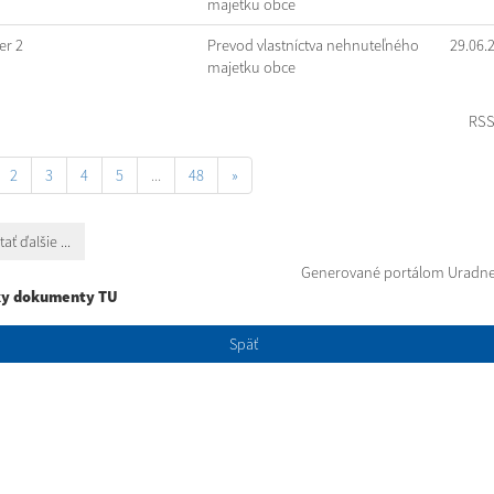
majetku obce
r 2
Prevod vlastníctva nehnuteľného
29.06.
majetku obce
RS
2
3
4
5
...
48
»
tať ďalšie ...
Generované portálom
Uradne
ky dokumenty TU
Späť