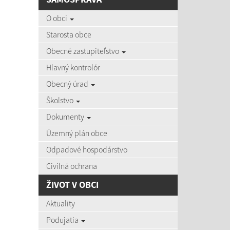
AKTU
O obci
Starosta obce
Obecné zastupiteľstvo
Hlavný kontrolór
06.08
Obecný úrad
Čas zvýš
Školstvo
Dokumenty
Územný plán obce
03.08
Zájazd d
Odpadové hospodárstvo
Civilná ochrana
ŽIVOT V OBCI
27.07
Aktuality
Aktuálne
Podujatia