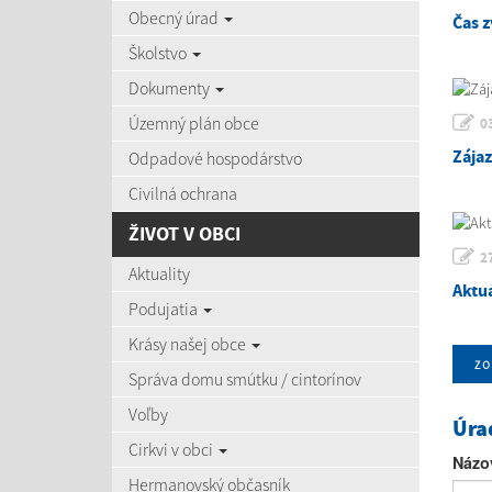
Obecný úrad
Čas z
Školstvo
Dokumenty
Územný plán obce
0
Zája
Odpadové hospodárstvo
Civilná ochrana
ŽIVOT V OBCI
2
Aktuality
Aktu
Podujatia
Krásy našej obce
zo
Správa domu smútku / cintorínov
Voľby
Úra
Cirkvi v obci
Názo
Hermanovský občasník