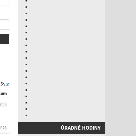
S
tum
2026
ÚRADNÉ HODINY
2026