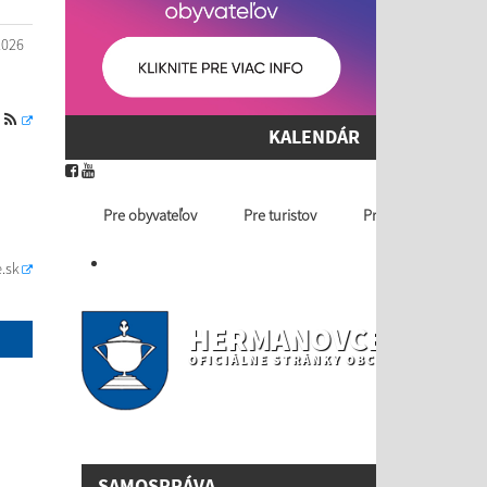
2026
S
KALENDÁR
Pre obyvateľov
Pre turistov
Profil ver. obstaráv
.sk
HERMANOVCE NAD T
OFICIÁLNE STRÁNKY OBCE
SAMOSPRÁVA