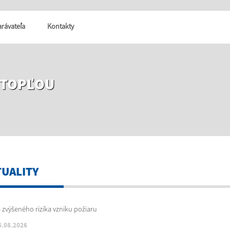
tarávateľa
Kontakty
 TOPĽOU
TUALITY
6.08.2026