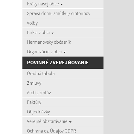
Krásy našej obce
zobra
Správa domu smútku / cintorínov
Voľby
Úradná
Cirkvi v obci
Názov:
Hermanovský občasník
Organizácie v obci
Dátum o
POVINNÉ ZVEREJŇOVANIE
Úradná tabuľa
Zmluvy
Archív zmlúv
Počet po
Faktúry
Objednávky
Výsledky 
Verejné obstarávanie
Ochrana os. Údajov GDPR